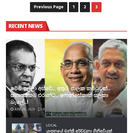
Previous Page
1
2
3
RECENT NEWS
ෂම්මි ඉල්ලා අස්වේ.. අතුරු පාලක කමිටුවක්..
සභාපතිකම එරාන්ට.. ෆොන්සේකාත් සලකා
බැලේ..!
APR 29, 2026
0
LOCAL
යාපනයේ මන්ත්‍රී අර්ච්චුනා ගිනිඅවියක්