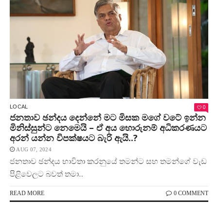
0
LOCAL
ජනතාව ඡන්දය දෙන්නේ මට මිසක මගේ වටේ ඉන්න
මිනිස්සුන්ට නෙමෙයි – ඒ අය හොරුනම් අධිකරණයට
අරන් යන්න විපක්ෂයට බැරි ඇයි..?
AUG 07, 2024
ජනතාව ඡන්දය භාවිතා කරනුයේ තමන්ට සහ තමන්ගේ වැඩ
පිළිවෙලට බවත් තමා...
READ MORE
0 COMMENT