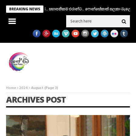
වේ.. අතුරු පාලක කමිටුවක්.. සභාපතිකම එරාන්ට.. ෆොන්සේකාත් සලකා බැලේ..!
BREAKING NEWS
Home
2024
August
(Page 3)
ARCHIVES POST