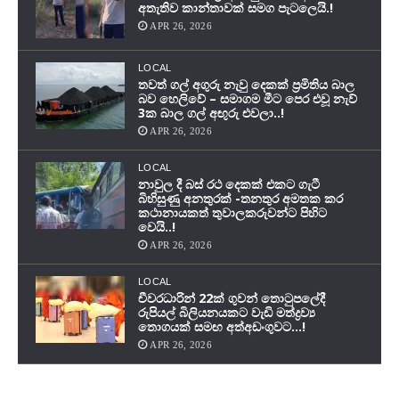
අතැතිව කාන්තාවක් සමග පැටලෙයි.!
APR 26, 2026
LOCAL
තවත් ගල් අගුරු නැවු දෙකක් ප‍්‍රමිතිය බාල
බව හෙලිවේ – සමාගම මීට පෙර එවූ නැව්
3ක බාල ගල් අඟුරු එවලා..!
APR 26, 2026
LOCAL
නාවුල දී බස් රථ දෙකක් එකට ගැටී
බිහිසුණු අනතුරක් -තනතුර අමතක කර
කථානායකත් තුවාලකරුවන්ට පිහිට
වෙයි..!
APR 26, 2026
LOCAL
චීවරධාරින් 22ක් ගුවන් තොටුපලේදී
රුපියල් බිලියනයකට වැඩි මත්ද්‍රව්‍ය
තොගයක් සමඟ අත්අඩංගුවට…!
APR 26, 2026