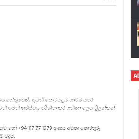
A
වය හේතුවෙන්, ගුවන් තොටුපළට යාමට පෙර
න් ගමන් තත්ත්වය පරීක්ෂා කර ගන්නා ලෙස ශ්‍රීලන්කන්
යට හෝ +94 117 77 1979 අංකය අමතා තොරතුරු
් දෙයි.