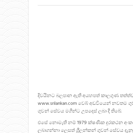
දිවයිනට බලපාන ඇති අයහපත් කාලගුණ තත්ත්
www.srilankan.com වෙබ් අඩවියෙන් නවතම ගුව
ගුවන් සේවය මගීන්ට උපදෙස් ලබා දී තිබේ.
එසේ නොමැති නම් 1979 ක්ෂණික දුරකථන අංක
ලබාගන්නා ලෙසත් ශ්‍රීලන්කන් ගුවන් සේවය දැනුම