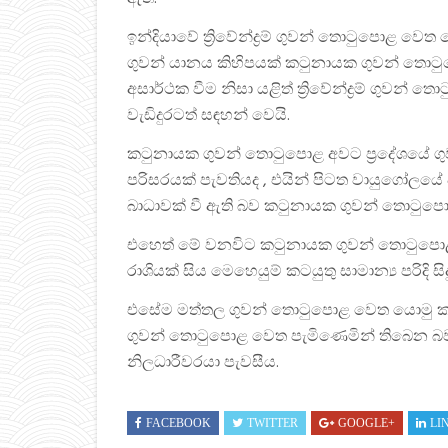
ඉන්දියාවේ ත්‍රිවේන්ද්‍රම් ගුවන් තොටුපොළ වෙ
ගුවන් යානය කිහිපයක් කටුනායක ගුවන් තොට
අසාර්ථක වීම නිසා යළිත් ත්‍රිවේන්ද්‍රම් ගු
වැඩිදුරටත් සඳහන් වෙයි.
කටුනායක ගුවන් තොටුපොළ අවට ප්‍රදේශයේ ගු
පරිසරයක් පැවතියද , එයින් පිටත වායුගෝලය
බාධාවක් වී ඇති බව කටුනායක ගුවන් තොටුපොළ
එහෙත් මේ වනවිට කටුනායක ගුවන් තොටුපොළ
රාශියක් සිය මෙහෙයුම් කටයුතු සාමාන්‍ය පරිදි
එසේම මත්තල ගුවන් තොටුපොළ වෙත යොමු කළ
ගුවන් තොටුපොළ වෙත පැමිණෙමින් තිබෙන බ
නිලධාරීවරයා පැවසීය.
FACEBOOK
TWITTER
GOOGLE+
LI