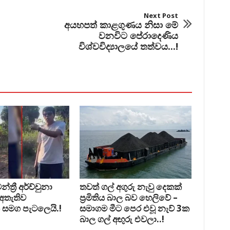
Next Post
අයහපත් කාළගුණය නිසා මේ
වනවිට පේරාදෙණිය
විශ්වවිද්‍යාලයේ තත්වය...!
්‍රී අර්ච්චුනා
තවත් ගල් අගුරු නැවු දෙකක්
 අතැතිව
ප‍්‍රමිතිය බාල බව හෙලිවේ –
 සමග පැටලෙයි.!
සමාගම මීට පෙර එවූ නැව් 3ක
බාල ගල් අඟුරු එවලා..!