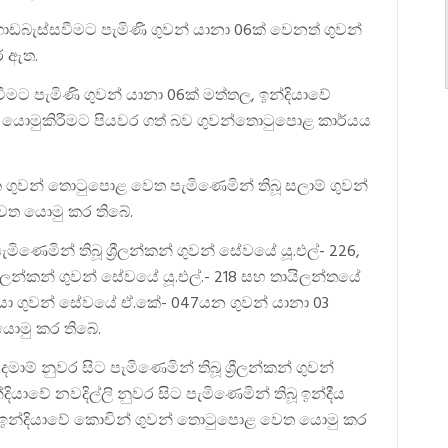
ැස්සවීමට පැමිණි ගුවන් යානා 06ක් වෙනත් ගුවන්
ර ඇත.
 පැමිණි ගුවන් යානා 06ක් මත්තල, ඉන්දියාවේ
වෙත යොමුකිරීමට පියවර ගත් බව ගුවන්තොටුපොළ කාර්යය
ගුවන් තොටුපොළ වෙත පැමිණෙමින් තිබූ සලාම් ගුවන්
ෙත යොමු කර තිබේ.
ණෙමින් තිබූ ශ්‍රීලන්කන් ගුවන් සේවයේ යූ.එල්- 226,
‍රීලන්කන් ගුවන් සේවයේ යූ.එල්.- 218 සහ තායිලන්තයේ
ෂියා ගුවන් සේවයේ ඒ.කේ- 047යන ගුවන් යානා 03
 යොමු කර තිබේ.
නුවර සිට පැමිණෙමින් තිබූ ශ්‍රීලන්කන් ගුවන්
ියාවේ නවදිල්ලි නුවර සිට පැමිණෙමින් තිබූ ඉන්දීය
ද ඉන්දියාවේ කොචින් ගුවන් තොටුපොළ වෙත යොමු කර