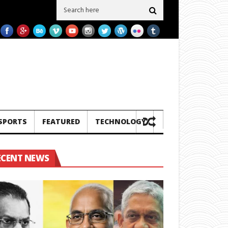
 ගල් අගුරු නැවු දෙකක් ප‍්‍රමිතිය බාල බව හෙලිවේ – සමාගම මීට පෙර එවූ නැව් 3ක 
SPORTS
FEATURED
TECHNOLOGY
ECENT NEWS