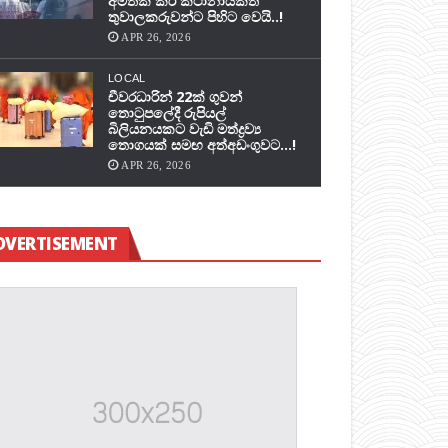
අමතක කර කථානායකත්
තුවාලකරුවන්ට පිහිට වෙයි..!
APR 26, 2026
LOCAL
චීවරධාරින් 22ක් ගුවන්
තොටුපලේදී රුපියල්
බිලියනයකට වැඩි මත්ද්‍රව්‍ය
තොගයක් සමඟ අත්අඩංගුවට…!
APR 26, 2026
DVERTISEMENT