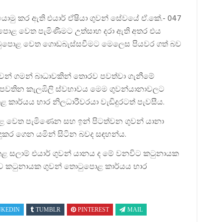
ත යොමු කර ඇති එයාර් ඒෂියා ගුවන් සේවයේ ඒ.කේ.- 047
ුපොළ වෙත පැමිණීමට උත්සාහ දරා ඇති අතර එය
වන් තොටුපොළ වෙත ගොඩබැස්සවීමට මෙලෙස පියවර ගත් බව
වන් ගමන් බාධාවකින් තොරව පවත්වා ගැනීමේ
ේ පවතින කැලඹිලි ස්වභාවය මෙම ගුවන්යානාවලට
 කාර්යය භාර නිලධාරීවරයා වැඩිදුරටත් පැවසීය.
 වෙත පැමිණෙන සහ ඉන් පිටත්වන ගුවන් යානා
 සිදුකර ගෙන යමින් සිටින බවද සඳහන්ය.
 සලාම් එයාර් ගුවන් යානය ද මේ වනවිට කටුනායක
ව කටුනායක ගුවන් තොටුපොළ කාර්යය භාර
NKEDIN
TUMBLR
PINTEREST
MAIL