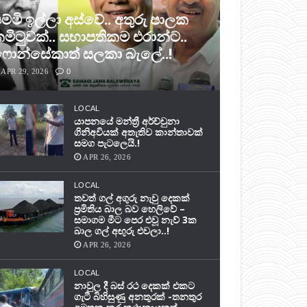
ම්මි ඉල්ලා අස්වේ.. අතුරු පාලක
මිටුවක්.. සභාපතිකම එරාන්ට..
ොන්සේකාත් සලකා බැලේ..!
APR 29, 2026
0
LOCAL
යාපනයේ මන්ත්‍රී අර්ච්චුනා
ගිනිඅවියක් අතැතිව කාන්තාවක්
සමග පැටලෙයි.!
APR 26, 2026
LOCAL
තවත් ගල් අගුරු නැවු දෙකක්
ප‍්‍රමිතිය බාල බව හෙලිවේ –
සමාගම මීට පෙර එවූ නැව් 3ක
බාල ගල් අඟුරු එවලා..!
APR 26, 2026
LOCAL
නාවුල දී බස් රථ දෙකක් එකට
ගැටී බිහිසුණු අනතුරක් -තනතුර