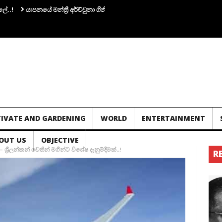
යාපනයේ මන්ත්‍රී අර්ච්චුනා ගිනිඅවියක් අතැතිව කාන්තාවක් සමග පැටලෙයි.!
තවත්
TIVATE AND GARDENING
WORLD
ENTERTAINMENT
OUT US
OBJECTIVE
‍රීලන්කන් වෙතින් මගීන්ට විශේෂ දැනුම්දීමක්..!
R