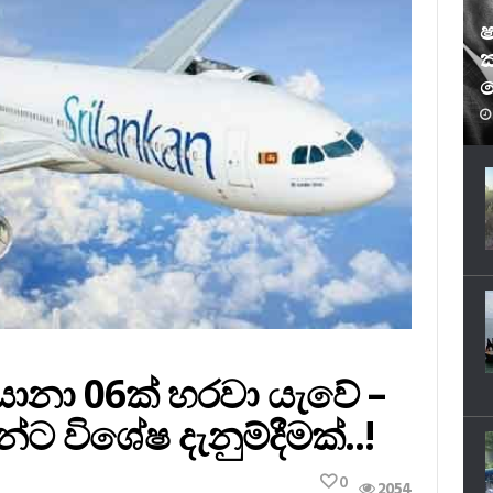
ෂ
ක
ෆ
ානා 06ක් හරවා යැවේ –
න්ට විශේෂ දැනුම්දීමක්..!
0
2054