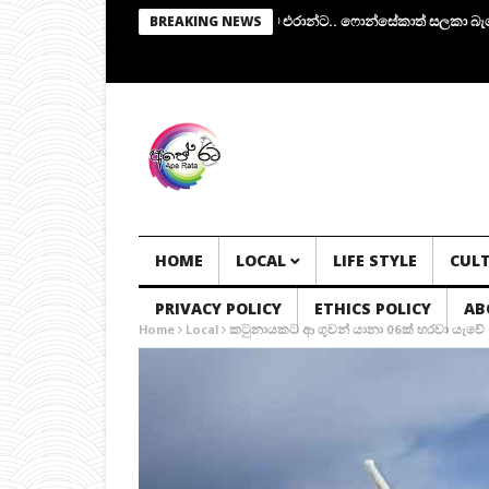
ේ.. අතුරු පාලක කමිටුවක්.. සභාපතිකම එරාන්ට.. ෆොන්සේකාත් සලකා බැලේ..!
BREAKING NEWS
HOME
LOCAL
LIFE STYLE
CUL
PRIVACY POLICY
ETHICS POLICY
AB
Home
Local
කටුනායකට ආ ගුවන් යානා 06ක් හරවා යැවේ – ශ්