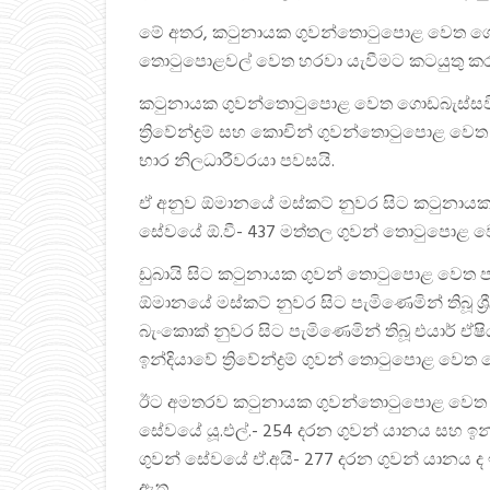
මේ අතර, කටුනායක ගුවන්තොටුපොළ වෙත ගොඩබ
තොටුපොළවල් වෙත හරවා යැවීමට කටයුතු ක
කටුනායක ගුවන්තොටුපොළ වෙත ගොඩබැස්සවීමට
ත්‍රිවේන්ද්‍රම් සහ කොචින් ගුවන්තොටුපොළ 
භාර නිලධාරීවරයා පවසයි.
ඒ අනුව ඕමානයේ මස්කට් නුවර සිට කටුනායක 
සේවයේ ඕ.වී- 437 මත්තල ගුවන් තොටුපොළ ව
ඩුබායි සිට කටුනායක ගුවන් තොටුපොළ වෙත පැමි
ඕමානයේ මස්කට් නුවර සිට පැමිණෙමින් තිබූ ශ්
බැංකොක් නුවර සිට පැමිණෙමින් තිබූ එයාර් ඒ
ඉන්දියාවේ ත්‍රිවේන්ද්‍රම් ගුවන් තොටුපොළ වෙත
ඊට අමතරව කටුනායක ගුවන්තොටුපොළ වෙත දමාම් 
සේවයේ යූ.එල්.- 254 දරන ගුවන් යානය සහ ඉන්ද
ගුවන් සේවයේ ඒ.අයි- 277 දරන ගුවන් යානය 
ඇත.