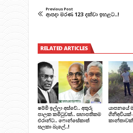
Previous Post
ආපදා මරණ 123 දක්වා ඉහළට..!
RELATED ARTICLES
ෂම්මි ඉල්ලා අස්වේ.. අතුරු
යාපනයේ මන්ත
පාලක කමිටුවක්.. සභාපතිකම
ගිනිඅවියක්
එරාන්ට.. ෆොන්සේකාත්
කාන්තාවක්
සලකා බැලේ..!