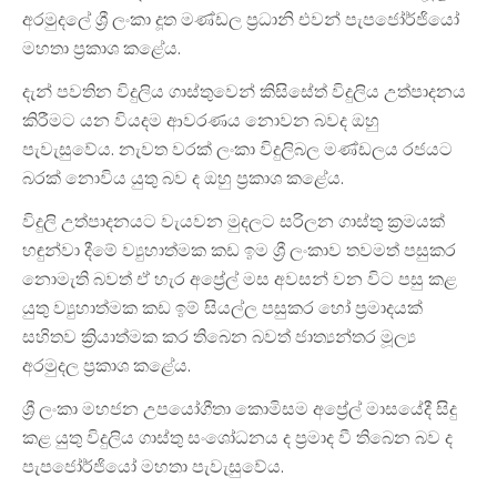
අරමුදලේ ශ්‍රී ලංකා දූත මණ්ඩල ප්‍රධානි එවන් පැපජෝර්ජියෝ
මහතා ප්‍රකාශ කළේය.
දැන් පවතින විදුලිය ගාස්තුවෙන් කිසිසේත් විදුලිය උත්පාදනය
කිරීමට යන වියදම ආවරණය නොවන බවද ඔහු
පැවැසුවේය. නැවත වරක් ලංකා විදුලිබල මණ්ඩලය රජයට
බරක් නොවිය යුතු බව ද ඔහු ප්‍රකාශ කළේය.
විදුලි උත්පාදනයට වැයවන මුදලට සරිලන ගාස්තු ක්‍රමයක්
හඳුන්වා දීමේ ව්‍යුහාත්මක කඩ ඉම ශ්‍රී ලංකාව තවමත් පසුකර
නොමැති බවත් ඒ හැර අප්‍රේල් මස අවසන් වන විට පසු කළ
යුතු ව්‍යුහාත්මක කඩ ඉම් සියල්ල පසුකර හෝ ප්‍රමාදයක්
සහිතව ක්‍රියාත්මක කර තිබෙන බවත් ජාත්‍යන්තර මූල්‍ය
අරමුදල ප්‍රකාශ කළේය.
ශ්‍රී ලංකා මහජන උපයෝගීතා කොමිසම අප්‍රේල් මාසයේදී සිදු
කළ යුතු විදුලිය ගාස්තු සංශෝධනය ද ප්‍රමාද වී තිබෙන බව ද
පැපජෝර්ජියෝ මහතා පැවැසුවේය.