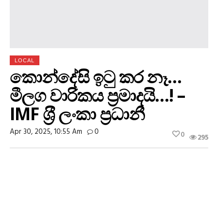
LOCAL
කොන්දේසි ඉටු කර නෑ…
මීලග වාරිකය ප‍්‍රමාදයි…! –
IMF ශ‍්‍රී ලංකා ප‍්‍රධානී
Apr 30, 2025, 10:55 Am
0
0
295