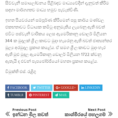
සිව්වැනි සමාලෝචනය පිළිබඳව මාධ්‍යවේදීන් දැනුවත් කිරීම
සඳහා මාර්ගගතව මාධ්‍ය හමුව පැවැත්විණි.
ඉහත පියවරයන් සම්පූර්ණ කිරීමෙන් පසු කාර්ය මණ්ඩල
එකඟතාවට විධායක කමිටු අනුමැතිය ලැබෙනු ඇති බවත්
එවිට පස්වැනි වාරිකය ලෙස ඇමෙරිකානු ඩොලර් මිලියන
344 ක මුදලක් ශ්‍රී ලංකාවට මුදා හැරෙනු ඇති බවත් ජාත්‍යන්තර
මූල්‍ය අරමුදල ප්‍රකාශ කළේය. ඒ සමග ශ්‍රී ලංකාවට මුදා හැර
ඇති මුළු මුදල ඇමෙරිකානු ඩොලර් මිලියන 1722 ක්වනු
ඇතැයි ද එවන් පැපජෝර්ජියෝ මහතා ප්‍රකාශ කළේය.
විමුක්ති එස්. රුද්‍රිගු
FACEBOOK
TWITTER
GOOGLE+
LINKEDIN
TUMBLR
PINTEREST
MAIL
Previous Post
Next Post
ඉන්ධන මිල තවත්
කාශ්මීරයේ පහලගම්