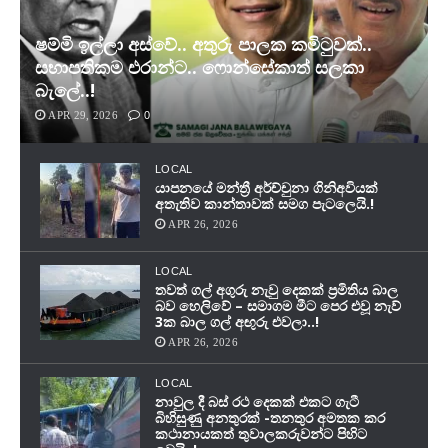
ෂම්මි ඉල්ලා අස්වේ.. අතුරු පාලක කමිටුවක්..
සභාපතිකම එරාන්ට.. ෆොන්සේකාත් සලකා
බැලේ..!
APR 29, 2026
0
LOCAL
යාපනයේ මන්ත්‍රී අර්ච්චුනා ගිනිඅවියක්
අතැතිව කාන්තාවක් සමග පැටලෙයි.!
APR 26, 2026
LOCAL
තවත් ගල් අගුරු නැවු දෙකක් ප‍්‍රමිතිය බාල
බව හෙලිවේ – සමාගම මීට පෙර එවූ නැව්
3ක බාල ගල් අඟුරු එවලා..!
APR 26, 2026
LOCAL
නාවුල දී බස් රථ දෙකක් එකට ගැටී
බිහිසුණු අනතුරක් -තනතුර අමතක කර
කථානායකත් තුවාලකරුවන්ට පිහිට