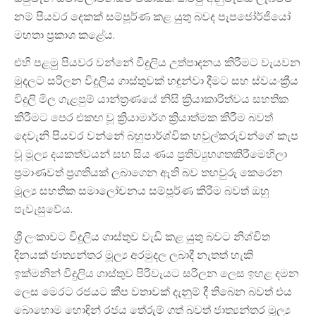
නම් පියවර දෙකක් සම්පූර්ණ කළ යුතු බවද පැපජෝර්ජියෝ
මහතා ප්‍රකාශ කළේය.
එහි පළමු පියවර වන්නේ විදුලිය උත්පාදනය කිරීමට වැයවන
මුදලට සරිලන විදුලිය ගාස්තුවක් හඳුන්වා දීමට සහ ස්වයංක්‍රීය
විදුලි මිල ගැළපුම් යාන්ත්‍රණයේ නිසි ක්‍රියාකාරිත්වය සහතික
කිරීමට පෙර එකඟ වූ ක්‍රියාමාර්ග ක්‍රියාත්මක කිරීම බවත්
දෙවැනි පියවර වන්නේ බහුපාර්ශ්වික හවුල්කරුවන්ගේ කැප
වූ මූල්‍ය දයකත්වයන් සහ සිය ණය ප්‍රතිව්‍යුහගතකිරීමෙහිලා
ප්‍රමාණවත් ප්‍රගතියක් ලබාගෙන ඇති බව තහවුරු කෙරෙන
මූල්‍ය සහතික සමාලෝචනය සම්පූර්ණ කිරීම බවත් ඔහු
පැවැසුවේය.
ශ්‍රී ලංකාවට විදුලිය ගාස්තුව වැඩි කළ යුතු බවට නිශ්චිත
දිනයක් ජාත්‍යන්තර මූල්‍ය අරමුදල ලබාදී නැතත් හැකි
ඉක්මනින් විදුලිය ගාස්තුව පිරිවැයට සරිලන ලෙස ඉහළ දමන
ලෙස මෙරට රජයට කීප වතාවක් දැනුම් දී තිබෙන බවත් එය
බොහොම හොඳින් රජය තේරුම් ගත් බවත් ජාත්‍යන්තර මූල්‍ය