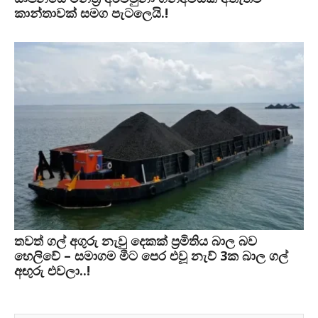
කාන්තාවක් සමග පැටලෙයි.!
තවත් ගල් අගුරු නැවු දෙකක් ප‍්‍රමිතිය බාල බව
හෙලිවේ – සමාගම මීට පෙර එවූ නැව් 3ක බාල ගල්
අඟුරු එවලා..!