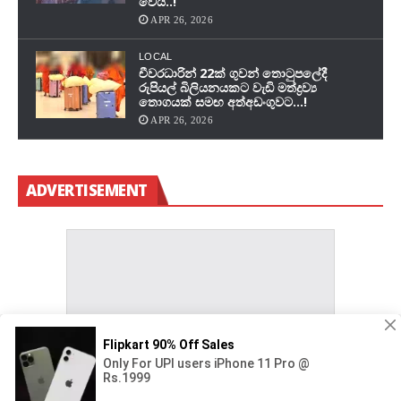
වෙයි..!
APR 26, 2026
LOCAL
චීවරධාරින් 22ක් ගුවන් තොටුපලේදී
රුපියල් බිලියනයකට වැඩි මත්ද්‍රව්‍ය
තොගයක් සමඟ අත්අඩංගුවට…!
APR 26, 2026
ADVERTISEMENT