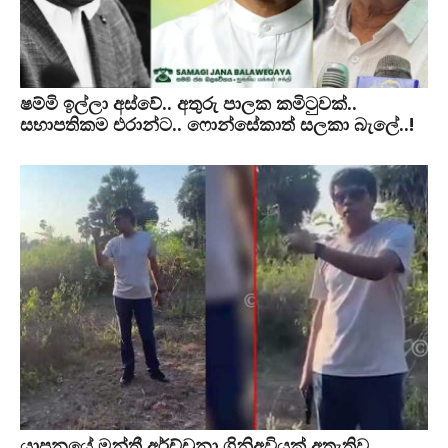
ෂම්මි ඉල්ලා අස්වේ.. අතුරු පාලක කමිටුවක්..
සභාපතිකම එරාන්ට.. ෆොන්සේකාත් සලකා බැලේ..!
යාපනයේ මන්ත්‍රී අර්ච්චුනා ගිනිඅවියක් අතැතිව