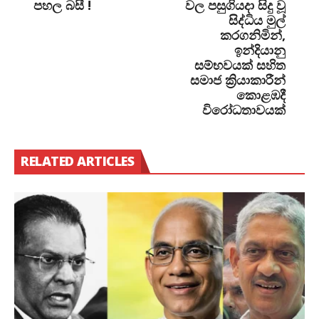
පහල බසී !
වල පසුගියදා සිදු වූ
සිද්ධිය මුල්
කරගනිමින්,
ඉන්දියානු
සම්භවයක් සහිත
සමාජ ක්‍රියාකාරීන්
කොළඹදී
විරෝධතාවයක්
RELATED ARTICLES