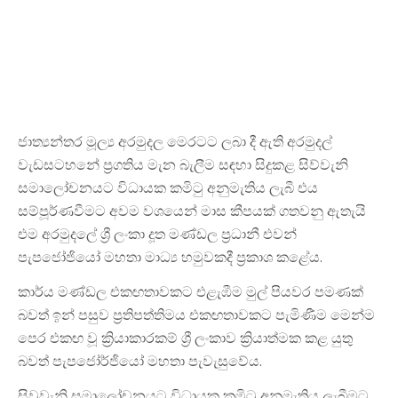
ජාත්‍යන්තර මූල්‍ය අරමුදල මෙරටට ලබා දී ඇති අරමුදල්
වැඩසටහනේ ප්‍රගතිය මැන බැලීම සඳහා සිදුකළ සිව්වැනි
සමාලෝචනයට විධායක කමිටු අනුමැතිය ලැබී එය
සම්පූර්ණවීමට අවම වශයෙන් මාස කීපයක් ගතවනු ඇතැයි
එම අරමුදලේ ශ්‍රී ලංකා දූත මණ්ඩල ප්‍රධානී එවන්
පැපජෝජියෝ මහතා මාධ්‍ය හමුවකදී ප්‍රකාශ කළේය.
කාර්ය මණ්ඩල එකඟතාවකට එළැඹීම මුල් පියවර පමණක්
බවත් ඉන් පසුව ප්‍රතිපත්තිමය එකඟතාවකට පැමිණීම මෙන්ම
පෙර එකඟ වූ ක්‍රියාකාරකම් ශ්‍රී ලංකාව ක්‍රියාත්මක කළ යුතු
බවත් පැපජෝර්ජියෝ මහතා පැවැසුවේය.
සිවුවැනි සමාලෝචනයට විධායක කමිටු අනුමැතිය ලැබීමට