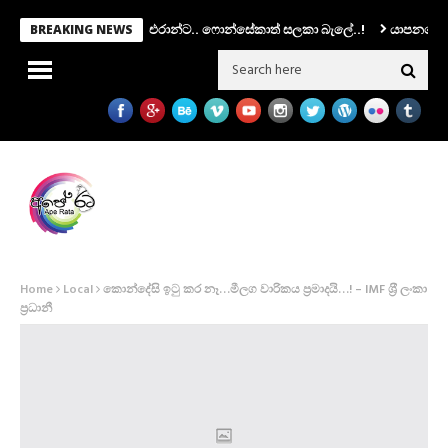
 කමිටුවක්.. සභාපතිකම එරාන්ට.. ෆොන්සේකාත් සලකා බැලේ..!
යාපනයේ මන්ත්‍රී
BREAKING NEWS
Home
Local
කොන්දේසි ඉටු කර නෑ…මීලග වාරිකය ප‍්‍රමාදයි…! – IMF ශ‍්‍රී ලංකා
ප‍්‍රධානී