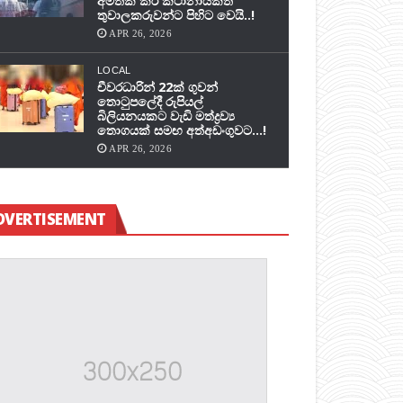
අමතක කර කථානායකත්
තුවාලකරුවන්ට පිහිට වෙයි..!
APR 26, 2026
LOCAL
චීවරධාරින් 22ක් ගුවන්
තොටුපලේදී රුපියල්
බිලියනයකට වැඩි මත්ද්‍රව්‍ය
තොගයක් සමඟ අත්අඩංගුවට…!
APR 26, 2026
DVERTISEMENT