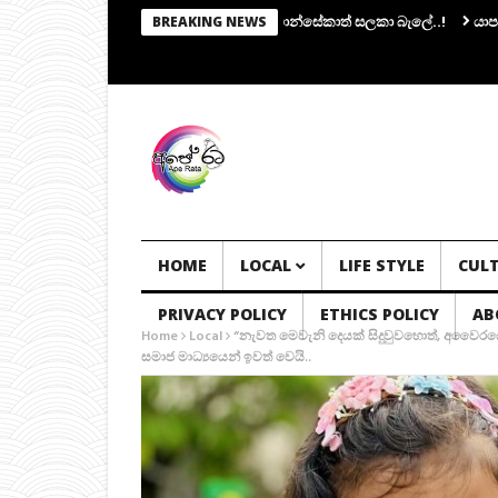
ලක කමිටුවක්.. සභාපතිකම එරාන්ට.. ෆොන්සේකාත් සලකා බැලේ..!
යාපනයේ මන්ත්‍
BREAKING NEWS
HOME
LOCAL
LIFE STYLE
CUL
PRIVACY POLICY
ETHICS POLICY
AB
Home
Local
“නැවත මෙවැනි දෙයක් සිදුවුවහොත්, අවෛරය
සමාජ මාධ්‍යයෙන් ඉවත් වෙයි..