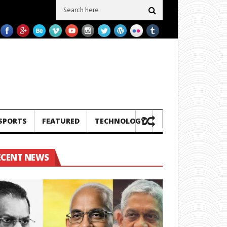
වු දෙකක් ප‍්‍රමිතිය බාල බව හෙලිවේ – සමාගම මීට පෙර එවූ නැව් 3ක බාල ගල් අඟුරු 
SPORTS
FEATURED
TECHNOLOGY
ECENT NEWS