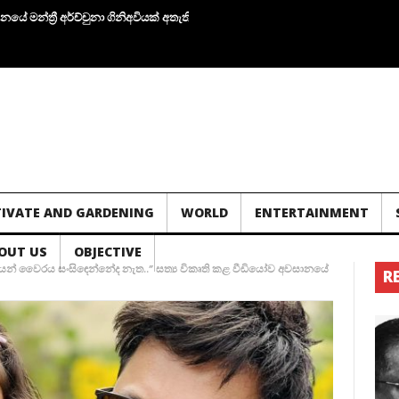
රී අර්ච්චුනා ගිනිඅවියක් අතැතිව කාන්තාවක් සමග පැටලෙයි.!
තවත් ගල් අගුරු නැ
TIVATE AND GARDENING
WORLD
ENTERTAINMENT
OUT US
OBJECTIVE
ෙන් වෛරය සංසිඳෙන්නේද නැත..” සත්‍ය විකෘති කළ වීඩියෝව අවසානයේ
R