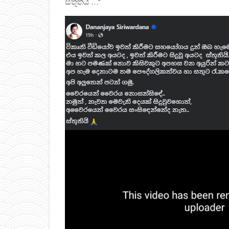
ස්තූතියි …”