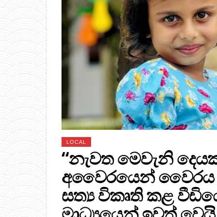
LOCAL
“නැවත මෙවැනි දෙයක්
අවෛරයෙන් වෛරය සං
සත්‍ය විකෘති කළ වී
මාධ්‍යයෙන් ඉවත් වෙයි.