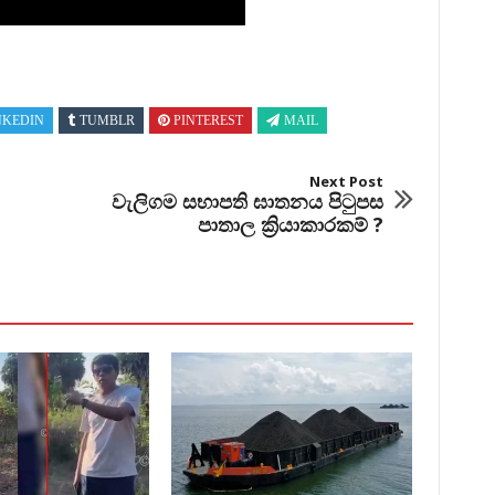
NKEDIN
TUMBLR
PINTEREST
MAIL
Next Post
වැලිගම සභාපති ඝාතනය පිටුපස
පාතාල ක්‍රියාකාරකම් ?