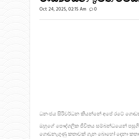
Oct 24, 2025, 02:15 Am
0
ධනංජය සිරිවර්ධන කියන්නේ අපේ රටේ ගොඩක්
ඔහුගේ පෞද්ගලික ජීවිතය සම්බන්ධයෙන් පසුගි
ගොඩනැගුණු කතාවක් ගැන බොහෝ දෙනා කතා 