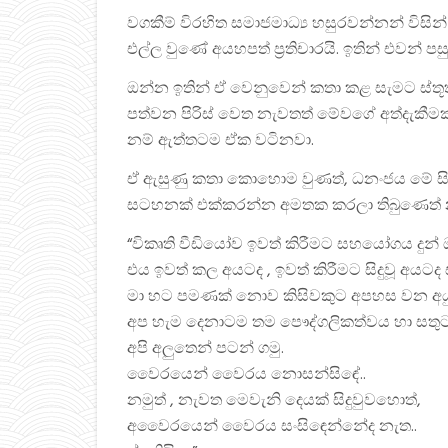
වගකීම් විරහිත සමාජමාධ්‍ය හසුරවන්නන් වි
එල්ල වුණේ අයහපත් ප්‍රතිචාරයි. ඉතින් එවන් පස
ඔන්න ඉතින් ඒ වෙනුවෙන් කතා කළ සැමට ස්තූත
පත්වන පිරිස් වෙත නැවතත් මේවගේ අත්දැකී
නම් ඇත්තටම ඒක වටිනවා.
ඒ ඇසුණු කතා කොහොම වුණත්, ධනංජය මේ සි
සටහනක් එක්කරන්න අමතක කරලා තිබුණෙත් 
“විකෘති වීඩියෝව ඉවත් කිරීමට සහයෝගය දුන් 
එය ඉවත් කල අයටද , ඉවත් කිරීමට සිදුවූ අයටද ස්
මා හට පමණක් නොව කිසිවකුට අපහස වන අයුර
අප හැම දෙනාටම තම පෞද්ගලිකත්වය හා සතුට
අපි අලුතෙන් පටන් ගමු.
වෛරයෙන් වෛරය නොසන්සිඳේ..
නමුත් , නැවත මෙවැනි දෙයක් සිදුවුවහොත්,
අවෛරයෙන් වෛරය සංසිඳෙන්නේද නැත..