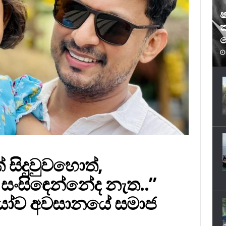
ෂ
ක
ෆ
 සිදුවුවහොත්,
සිඳෙන්නේද නැත..”
ඩියෝව අවසානයේ සමාජ
.