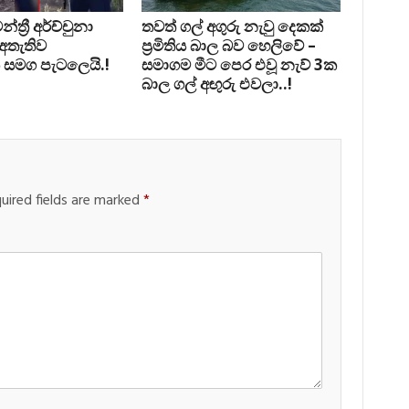
්‍රී අර්ච්චුනා
තවත් ගල් අගුරු නැවු දෙකක්
 අතැතිව
ප‍්‍රමිතිය බාල බව හෙලිවේ –
 සමග පැටලෙයි.!
සමාගම මීට පෙර එවූ නැව් 3ක
බාල ගල් අඟුරු එවලා..!
uired fields are marked
*