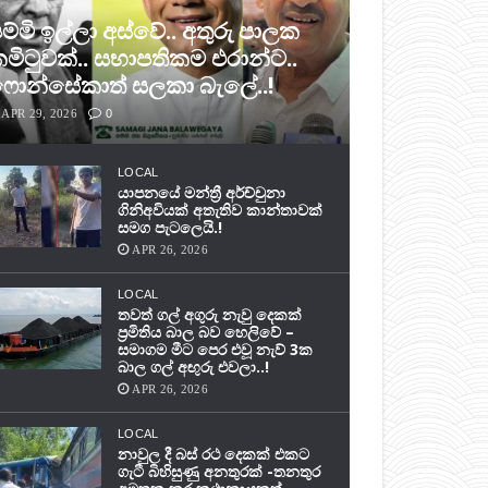
ම්මි ඉල්ලා අස්වේ.. අතුරු පාලක
මිටුවක්.. සභාපතිකම එරාන්ට..
ොන්සේකාත් සලකා බැලේ..!
APR 29, 2026
0
LOCAL
යාපනයේ මන්ත්‍රී අර්ච්චුනා
ගිනිඅවියක් අතැතිව කාන්තාවක්
සමග පැටලෙයි.!
APR 26, 2026
LOCAL
තවත් ගල් අගුරු නැවු දෙකක්
ප‍්‍රමිතිය බාල බව හෙලිවේ –
සමාගම මීට පෙර එවූ නැව් 3ක
බාල ගල් අඟුරු එවලා..!
APR 26, 2026
LOCAL
නාවුල දී බස් රථ දෙකක් එකට
ගැටී බිහිසුණු අනතුරක් -තනතුර