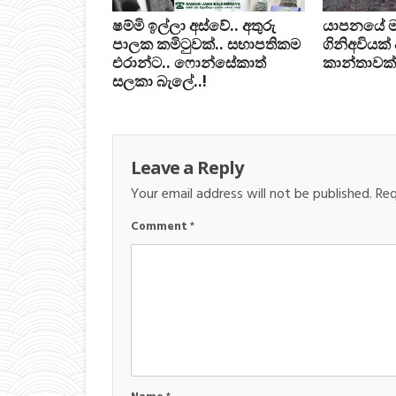
ෂම්මි ඉල්ලා අස්වේ.. අතුරු
යාපනයේ මන්ත
පාලක කමිටුවක්.. සභාපතිකම
ගිනිඅවියක්
එරාන්ට.. ෆොන්සේකාත්
කාන්තාවක්
සලකා බැලේ..!
Leave a Reply
Your email address will not be published.
Req
Comment
*