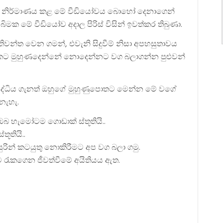
සින් නිර්මාණය කළ මේ වීඩියෝවය බොහෝ දෙනාගෙන්
ුබිමක මේ වීඩියෝව අදාල පිරිස් විසින් ඉවත්කර තිබුණා.
ිවන්ත වෙන ගමන්, එවැනි සිදුවීම් නිසා අපහසුතාවය
මකට මුහුණදෙන්නේ නොදෙන්නට වග බලාගන්න පුළුවන්
ද්ධිය ගැනත් ඔහුගේ මුහුණුපොතට මෙන්න මේ වගේ
නැහැ.
ඔබ හැමෝටම ගොඩාක් ස්තූතියි..
තූතියි..
ින් කටයුතු නොකිරීමට අප වග බලා ගමු.
 රැකගෙන ජීවත්වීමේ අයිතියය ඇත.