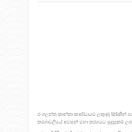
එංගලන්ත කාන්තා කණ්ඩායම ලකුණු 125කින් පර
තරගාවලියේ අවසන් මහා තරගයට සුදුසුකම් ලබාගැ