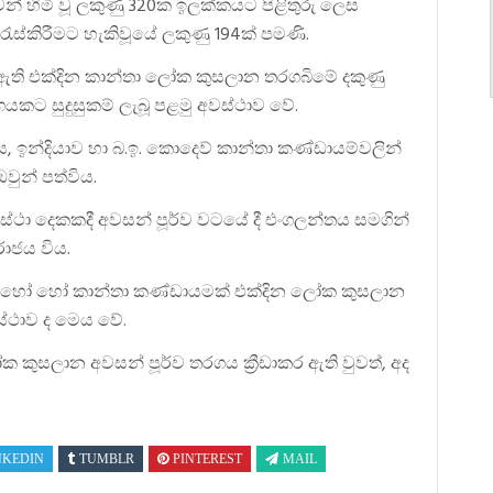
වෙන් හිමි වූ ලකුණු 320ක ඉලක්කයට පිළිතුරු ලෙස
 රැස්කිරීමට හැකිවූයේ ලකුණු 194ක් පමණි.
ඇති එක්දින කාන්තා ලෝක කුසලාන තරගබිමේ දකුණු
යකට සුදුසුකම් ලැබූ පළමු අවස්ථාව වේ.
ය, ඉන්දියාව හා බ.ඉ. කොදෙව් කාන්තා කණ්ඩායම්වලින්
වුන් පත්විය.
වස්ථා දෙකකදී අවසන් පූර්ව වටයේ දී එංගලන්තය සමගින්
රාජය විය.
රිමි හෝ හෝ කාන්තා කණ්ඩායමක් එක්දින ලෝක කුසලාන
ස්ථාව ද මෙය වේ.
ෝක කුසලාන අවසන් පූර්ව තරගය ක්‍රීඩාකර ඇති වුවත්, අද
NKEDIN
TUMBLR
PINTEREST
MAIL