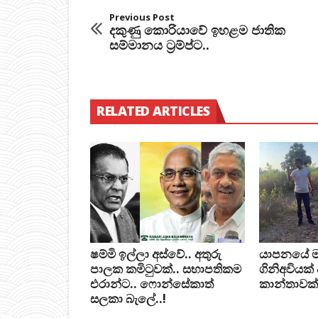
Previous Post
දකුණු කොරියාවේ ඉහළම ජාතික
සම්මානය ට්‍රම්ප්ට..
RELATED ARTICLES
ෂම්මි ඉල්ලා අස්වේ.. අතුරු
යාපනයේ මන්ත
පාලක කමිටුවක්.. සභාපතිකම
ගිනිඅවියක්
එරාන්ට.. ෆොන්සේකාත්
කාන්තාවක්
සලකා බැලේ..!