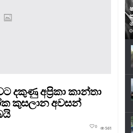
ෂ
ක
ෆ
 දකුණු අප්‍රිකා කාන්තා
ෝක කුසලාන අවසන්
බයි
0
561