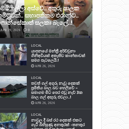
ම්මි ඉල්ලා අස්වේ.. අතුරු පාලක
මිටුවක්.. සභාපතිකම එරාන්ට..
ොන්සේකාත් සලකා බැලේ..!
APR 29, 2026
0
LOCAL
යාපනයේ මන්ත්‍රී අර්ච්චුනා
ගිනිඅවියක් අතැතිව කාන්තාවක්
සමග පැටලෙයි.!
APR 26, 2026
LOCAL
තවත් ගල් අගුරු නැවු දෙකක්
ප‍්‍රමිතිය බාල බව හෙලිවේ –
සමාගම මීට පෙර එවූ නැව් 3ක
බාල ගල් අඟුරු එවලා..!
APR 26, 2026
LOCAL
නාවුල දී බස් රථ දෙකක් එකට
ගැටී බිහිසුණු අනතුරක් -තනතුර