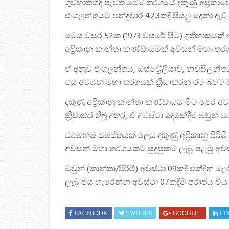
ගුවහාතිහිදී පැවති මෙම තරගයේ දකුණු අප්‍රිකා
එංගලන්තයට පන්දුවාර 42.3කදී සියලු දෙනා දැවී
මෙය වසර 52ක (1973 වසරේ සිට) ඉතිහාසයක් 
අප්‍රිකානු කාන්තා කණ්ඩායමක් අවසන් මහා තරග
ඒ අනුව එංගලන්තය, ඔස්ට්‍රේලියාව, නවසීලන්ත
පසු අවසන් මහා තරගයක් ක්‍රීඩාකරන රට බවට ඔ
දකුණු අප්‍රිකානු කාන්තා කණ්ඩායම මීට පෙර අ
ක්‍රීඩාකර තිබූ අතර, ඒ අවස්ථා දෙකේදීම ඔවුන් ප
එමෙන්ම සමස්තයක් ලෙස දකුණු අප්‍රිකානු පි
අවසන් මහා තරගයකට සුදුසුකම් ලැබූ පළමු අව
ඔවුන් (කාන්තා/පිරිමි) අවස්ථා 09කදී එක්දින ල
ලැබූ ජය හැරෙන්න අවස්ථා 07කදීම පරාජය විය.
FACEBOOK
TWITTER
GOOGLE+
LI