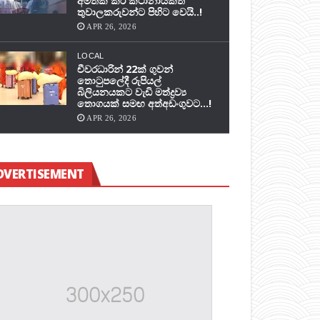
අමතක කර කථානායකත්
තුවාලකරුවන්ට පිහිට වෙයි..!
APR 26, 2026
LOCAL
චීවරධාරින් 22ක් ගුවන්
තොටුපලේදී රුපියල්
බිලියනයකට වැඩි මත්ද්‍රව්‍ය
තොගයක් සමඟ අත්අඩංගුවට…!
APR 26, 2026
DVERTISEMENT