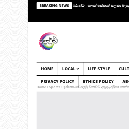
ේ.. අතුරු පාලක කමිටුවක්.. සභාපතිකම එරාන්ට.. ෆොන්සේකාත් සලකා බැලේ..!
BREAKING NEWS
HOME
LOCAL
LIFE STYLE
CUL
PRIVACY POLICY
ETHICS POLICY
AB
Home
Sports
ඉතිහාසයේ පලමු වතාවට දකුණු අප්‍රිකා කා