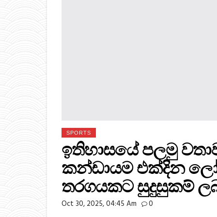
SPORTS
ඉතිහාසයේ පලමු වතාවට
කන්ඩායම එක්දින ල
තරගයකට සුදුසුකම් ල
Oct 30, 2025, 04:45 Am
0