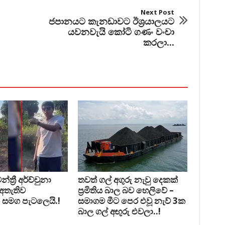
Next Post
ජපානයට කැනඩාවට ඊශ්‍රයාලයට
යවනවැයි කෝටි ගණං වංචා
කරලා...
්‍රී අර්ච්චුනා
තවත් ගල් අගුරු නැවු දෙකක්
 අතැතිව
ප‍්‍රමිතිය බාල බව හෙලිවේ –
 සමග පැටලෙයි.!
සමාගම මීට පෙර එවූ නැව් 3ක
බාල ගල් අඟුරු එවලා..!