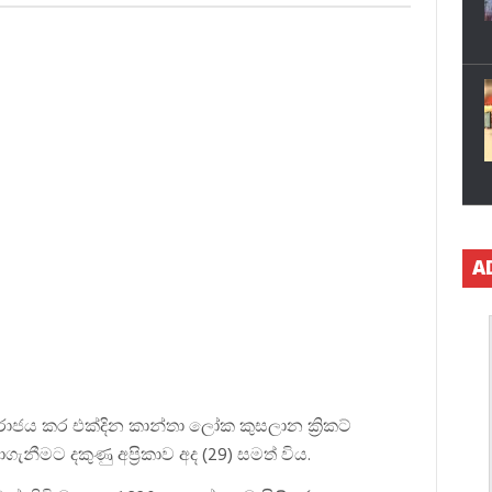
A
ාජය කර එක්දින කාන්තා ලෝක කුසලාන ක්‍රිකට්
නීමට දකුණු අප්‍රිකාව අද (29) සමත් විය.