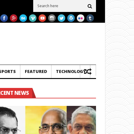
් ගල් අගුරු නැවු දෙකක් ප‍්‍රමිතිය බාල බව හෙලිවේ – සමාගම මීට පෙර එවූ නැව් 3ක 
SPORTS
FEATURED
TECHNOLOGY
ECENT NEWS