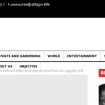
යාපනයේ මන්ත්‍රී අර්ච්චුනා ගිනිඅවියක් අතැතිව කාන්තාවක් සමග පැටලෙයි.!
තවත
TIVATE AND GARDENING
WORLD
ENTERTAINMENT
OUT US
OBJECTIVE
න්තා කන්ඩායම එක්දින ලෝක කුසලාන අවසන් තරගයකට සුදුසුකම් ලබයි
R