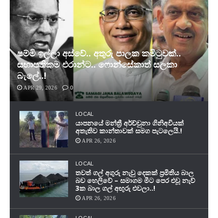
ෂම්මි ඉල්ලා අස්වේ.. අතුරු පාලක කමිටුවක්..
සභාපතිකම එරාන්ට.. ෆොන්සේකාත් සලකා
බැලේ..!
APR 29, 2026
0
LOCAL
යාපනයේ මන්ත්‍රී අර්ච්චුනා ගිනිඅවියක්
අතැතිව කාන්තාවක් සමග පැටලෙයි.!
APR 26, 2026
LOCAL
තවත් ගල් අගුරු නැවු දෙකක් ප‍්‍රමිතිය බාල
බව හෙලිවේ – සමාගම මීට පෙර එවූ නැව්
3ක බාල ගල් අඟුරු එවලා..!
APR 26, 2026