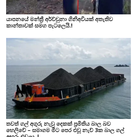
යාපනයේ මන්ත්‍රී අර්ච්චුනා ගිනිඅවියක් අතැතිව
කාන්තාවක් සමග පැටලෙයි.!
තවත් ගල් අගුරු නැවු දෙකක් ප‍්‍රමිතිය බාල බව
හෙලිවේ – සමාගම මීට පෙර එවූ නැව් 3ක බාල ගල්
අඟුරු එවලා..!