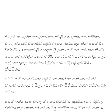
එළඹෙන ලෝක කුසලාන තරගාවලිය ඉලක්ක කරගනිමින්,
එංගලන්තයට එරෙහිව පැවැත්වෙන තරග තුනකින් සමන්විත
විස්සයි-20 තරගාවලිය සඳහා ශ්‍රී ලංකා සංචිතය නම් කර තිබේ.
මෙම තරගාවලිය ජනවාරි 30, පෙබරවාරි 1 සහ 3 යන දිනවලදී
පල්ලෙකැලේ ජාත්‍යන්තර ක්‍රීඩාංගණයේදී පැවැත්වීමට
නියමිතය.
මෙම සංචිතයේ විශේෂ අවධානයක් දිනා ඇත්තේ ටෙස්ට්
නායක ධනංජය ද සිල්වා සහ තරුණ පිතිකරු පවන් රත්නායක
වෙතයි.
පවන් රත්නායක එංගලන්තයට එරෙහිව පසුගිය අඟහරුවාදා
වාර්තා කළ ශතකයත් සමඟ ඔහු එක්දින කණ්ඩායමේ අංක 4