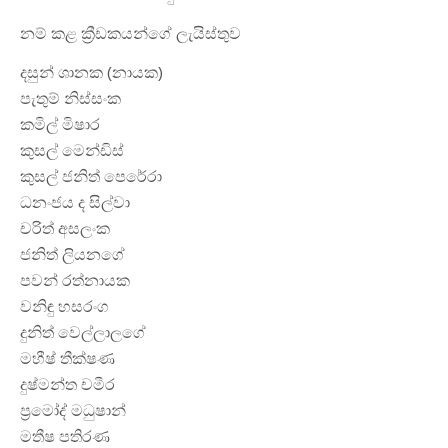
නම් කළ ක්‍රීඩකයන්ගේ ලැයිස්තුව
දසුන් ශානක (නායක)
පැතුම් නිස්සංක
කමිල් මිෂාර
කුසල් මෙන්ඩිස්
කුසල් ජනිත් පෙරේරා
ධනංජය ද සිල්වා
චරිත් අසලංක
ජනිත් ලියනගේ
පවන් රත්නායක
වනිඳු හසරංග
දුනිත් වෙල්ලාලගේ
මහීෂ් තීක්ෂණ
දුෂ්මන්ත චමීර
ප්‍රමෝද් මධුෂාන්
මතීෂ පතිරණ