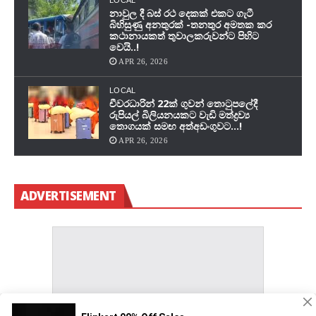
LOCAL
නාවුල දී බස් රථ දෙකක් එකට ගැටී
බිහිසුණු අනතුරක් -තනතුර අමතක කර
කථානායකත් තුවාලකරුවන්ට පිහිට
වෙයි..!
APR 26, 2026
LOCAL
චීවරධාරින් 22ක් ගුවන් තොටුපලේදී
රුපියල් බිලියනයකට වැඩි මත්ද්‍රව්‍ය
තොගයක් සමඟ අත්අඩංගුවට…!
APR 26, 2026
ADVERTISEMENT