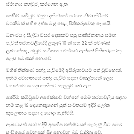
ස්ථානය තහවුරු කරගෙන ඇත.
තේරීම් කමිටුව ඔහුව දකින්නේ තරගය නිමා කිරීමේ
වගකීමක් සහිත දක්ෂ මැද පෙළ පිතිකරුවෙකු ලෙසයි.
ධනංජය ද සිල්වා වසර දෙකකට පසු පාකිස්තානය සමඟ
පැවති තරගාවලියේදී ලකුණු 10 ක් සහ 22 ක් පමණක්
ලබාගත්තද , ඔහුව සංචිතයට එක්කර ඇත්තේ පිතිකරුවෙකු
ලෙස පමණක් නොවේ.
මහීෂ් තීක්ෂණ පන්දු යැවීමේදී අසීරුතාවයට පත් වුවහොත්,
ඉනිම අවසානයේ පන්දු යැවීම සඳහා විකල්පයක් ලෙස
ධනංජයව යොදා ගැනීමට සැලසුම් කර ඇත.
තේරීම් කමිටුවේ අපේක්ෂාව වන්නේ මෙම තරගාවලිය සඳහා
නම් කළ 16 දෙනෙකුගෙන් යුත් සංචිතයම ඉදිරි ලෝක
කුසලානය සඳහා ද යොදා ගැනීමයි.
ආබාධයක් හෝ හදිසි අසනීප තත්ත්වයක් හැරුණු විට මෙම
සංචිතයේ වෙනසක් සිදු නොවන බව වාර්තා වේ.