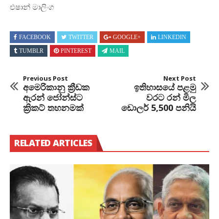
එෂාන් මාලිංග
FACEBOOK
TWITTER
GOOGLE+
LINKEDIN
TUMBLR
PINTEREST
MAIL
Previous Post
Next Post
අමෙරිකානු ක්‍රීඩක
ඉතිහාසයේ පළමු
ඇරන් ජෝන්ස්ට
වරට රන් මිල
ක්‍රිකට් තහනමක්
ඩොලර් 5,500 පනියි
RELATED ARTICLES