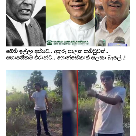
ෂම්මි ඉල්ලා අස්වේ.. අතුරු පාලක කමිටුවක්..
සභාපතිකම එරාන්ට.. ෆොන්සේකාත් සලකා බැලේ..!