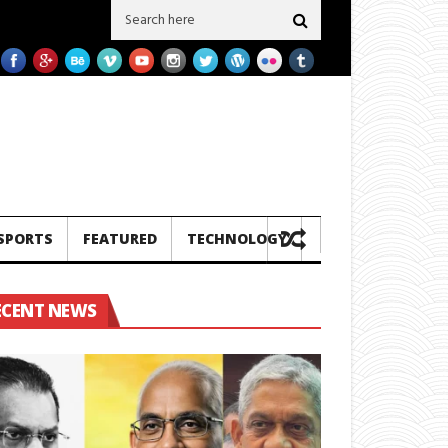
මග පැටලෙයි.!
තවත් ගල් අගුරු නැවු දෙකක් ප‍්‍රමිතිය බාල බව හෙලිවේ – සමාගම 
SPORTS
FEATURED
TECHNOLOGY
ECENT NEWS