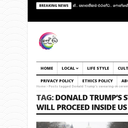
ෂම්මි ඉල්ලා අස්වේ.. අතුරු පාලක කමිටුවක්.. සභාපතිකම එරාන්ට.. ෆොන්සේකාත
BREAKING NEWS
HOME
LOCAL
LIFE STYLE
CUL
PRIVACY POLICY
ETHICS POLICY
AB
Home
Posts tagged Donald Trump’s swearing-in ceremo
TAG:
DONALD TRUMP’S 
WILL PROCEED INSIDE US