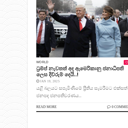
WORLD
ට්‍රම්ප් නැවතත් අද ඇමෙරිකානු ජනාධිපති
ලෙස දිව්රුම් දෙයි..!
JAN 19, 2025
යළි බලයට සපැමිණීමේ ප්‍රීතිය සැමරීමට එක්සත්
ජනපද ජනපතිවරණය...
READ MORE
0 COMME