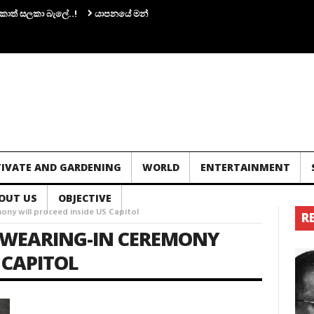
් සලකා බැලේ..!
යාපනයේ මන්ත්‍රී අර්ච්චුනා ගිනිඅවියක් අතැතිව කාන්තාවක් ස
TIVATE AND GARDENING
WORLD
ENTERTAINMENT
OUT US
OBJECTIVE
ny will proceed inside US Capitol
R
SWEARING-IN CEREMONY
 CAPITOL