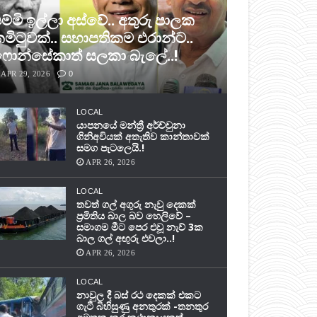
ම්මි ඉල්ලා අස්වේ.. අතුරු පාලක
මිටුවක්.. සභාපතිකම එරාන්ට..
ොන්සේකාත් සලකා බැලේ..!
APR 29, 2026
0
LOCAL
යාපනයේ මන්ත්‍රී අර්ච්චුනා
ගිනිඅවියක් අතැතිව කාන්තාවක්
සමග පැටලෙයි.!
APR 26, 2026
LOCAL
තවත් ගල් අගුරු නැවු දෙකක්
ප‍්‍රමිතිය බාල බව හෙලිවේ –
සමාගම මීට පෙර එවූ නැව් 3ක
බාල ගල් අඟුරු එවලා..!
APR 26, 2026
LOCAL
නාවුල දී බස් රථ දෙකක් එකට
ගැටී බිහිසුණු අනතුරක් -තනතුර