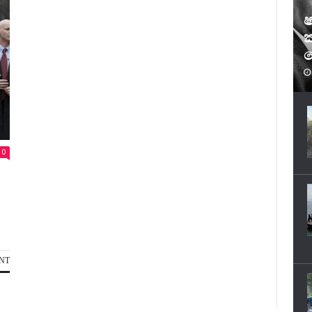
ෂ
ක
ෆ
0
NT