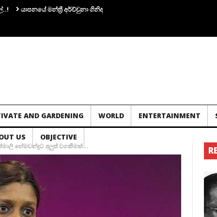
ාපනයේ මන්ත්‍රී අර්ච්චුනා ගිනිඅවියක් අතැතිව කාන්තාවක් සමග පැටලෙයි.!
තවත්
TIVATE AND GARDENING
WORLD
ENTERTAINMENT
OUT US
OBJECTIVE
 ලක්මාලි හේමචන්ද්‍රට අලුත් වගකීමක්…
R