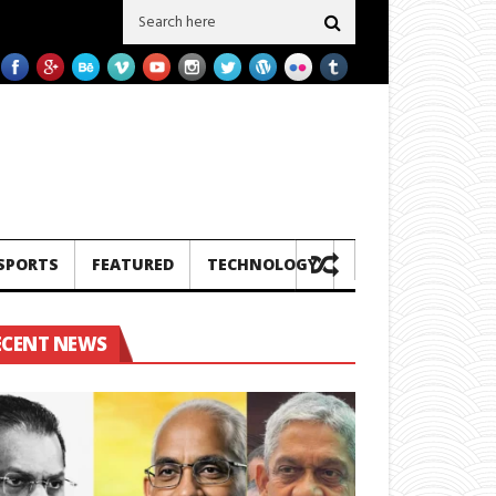
 ගල් අගුරු නැවු දෙකක් ප‍්‍රමිතිය බාල බව හෙලිවේ – සමාගම මීට පෙර එවූ නැව් 3ක බ
SPORTS
FEATURED
TECHNOLOGY
ECENT NEWS