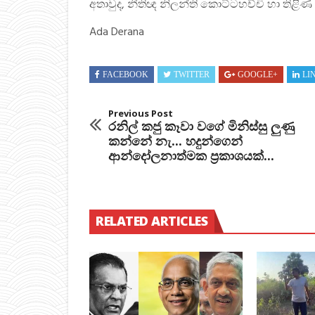
අතාවුද, නීතිඥ නිලන්ති කොට්ටහච්චි හා තිළි
Ada Derana
FACEBOOK
TWITTER
GOOGLE+
LI
Previous Post
රනිල් කජු කෑවා වගේ මිනිස්සු ලුණු
කන්නේ නැ... හදුන්ගෙන්
ආන්දෝලනාත්මක ප්‍රකාශයක්...
RELATED ARTICLES