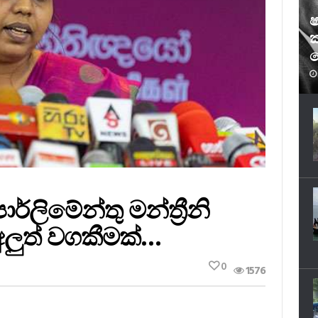
ෂ
ක
ෆ
ාර්ලිමේන්තු මන්ත්‍රීනි
 අලුත් වගකීමක්…
0
1576