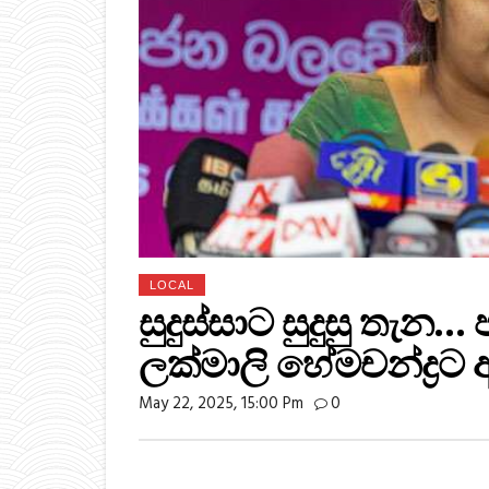
LOCAL
සුදුස්සාට සුදුසු තැන… ප
ලක්මාලි හේමචන්ද්‍රට
May 22, 2025, 15:00 Pm
0