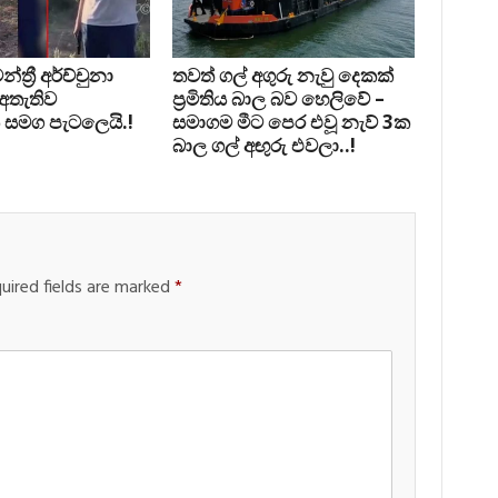
්‍රී අර්ච්චුනා
තවත් ගල් අගුරු නැවු දෙකක්
 අතැතිව
ප‍්‍රමිතිය බාල බව හෙලිවේ –
 සමග පැටලෙයි.!
සමාගම මීට පෙර එවූ නැව් 3ක
බාල ගල් අඟුරු එවලා..!
uired fields are marked
*