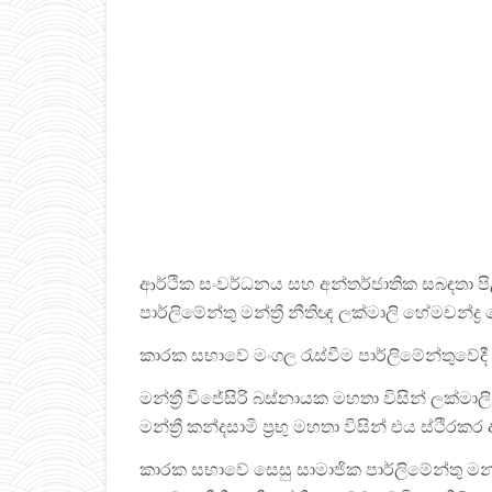
ආර්ථික සංවර්ධනය සහ අන්තර්ජාතික සබඳතා ප
පාර්ලිමේන්තු මන්ත්‍රී නීතිඥ ලක්මාලි හේමචන්ද
කාරක සභාවේ මංගල රැස්වීම පාර්ලිමේන්තුවේදී අ
මන්ත්‍රී විජේසිරි බස්නායක මහතා විසින් ලක
මන්ත්‍රී කන්දසාමි ප්‍රභු මහතා විසින් එය ස්ථිරකර
කාරක සභාවේ සෙසු සාමාජික පාර්ලිමේන්තු මන්ත