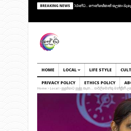
්.. අතුරු පාලක කමිටුවක්.. සභාපතිකම එරාන්ට.. ෆොන්සේකාත් සලකා බැලේ..!
ය
BREAKING NEWS
HOME
LOCAL
LIFE STYLE
CUL
PRIVACY POLICY
ETHICS POLICY
AB
Home
Local
සුදුස්සාට සුදුසු තැන… පාර්ලිමේන්තු මන්ත්‍රීනි