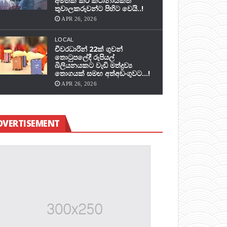
අමතක කර කථානායකත්
තුවාලකරුවන්ට පිහිට වෙයි..!
APR 26, 2026
LOCAL
චීවරධාරින් 22ක් ගුවන්
තොටුපලේදී රුපියල්
බිලියනයකට වැඩි මත්ද්‍රව්‍ය
තොගයක් සමඟ අත්අඩංගුවට…!
APR 26, 2026
DVERTISEMENT