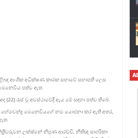
A
ිළිබඳ ආංශික අධීක්ෂණ කාරක සභාවේ සභාපති ලෙස
්‍ර මෙනෙවිය පත්ව ඇත.
ද (22) රැස් වූ අවස්ථාවේදී ඇය මේ සඳහා පත්ව තිබේ.
්මාලි හේමචන්ද්‍ර මෙනෙවියගේ නම යොජනා කර ඇති අතර,
 ඇත.
්‍රීවරුවන ලක්ෂ්මන් නිපුණ ආරච්චි, නීතිඥ සාගරිකා