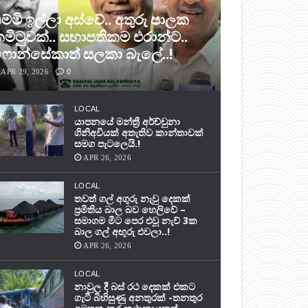
ම්මි ඉල්ලා අස්වේ.. අතුරු පාලක
මිටුවක්.. සභාපතිකම එරාන්ට..
ොන්සේකාත් සලකා බැලේ..!
APR 29, 2026
0
LOCAL
යාපනයේ මන්ත්‍රී අර්ච්චුනා
ගිනිඅවියක් අතැතිව කාන්තාවක්
සමග පැටලෙයි.!
APR 26, 2026
LOCAL
තවත් ගල් අගුරු නැවු දෙකක්
ප‍්‍රමිතිය බාල බව හෙලිවේ –
සමාගම මීට පෙර එවූ නැව් 3ක
බාල ගල් අඟුරු එවලා..!
APR 26, 2026
LOCAL
නාවුල දී බස් රථ දෙකක් එකට
ගැටී බිහිසුණු අනතුරක් -තනතුර