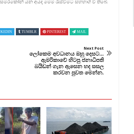
ණ සමරකෝන් යන අයද මෙම රැස්වීමට සහභාගි වී තිබේ.
NKEDIN
TUMBLR
PINTEREST
MAIL
Next Post
ලෝකෙම අවධානය ඔහු දෙසට...
ඇමරිකාවේ හිටපු ජනාධිපති
බයිඩන් ගැන ඇසෙන හද සසල
කරවන පුවත මෙන්න.