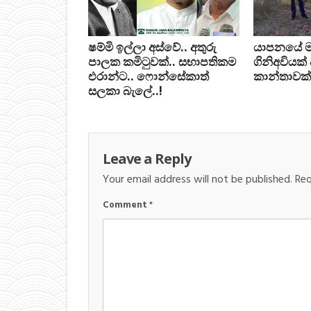
ෂම්මි ඉල්ලා අස්වේ.. අතුරු
යාපනයේ මන්ත
පාලක කමිටුවක්.. සභාපතිකම
ගිනිඅවියක්
එරාන්ට.. ෆොන්සේකාත්
කාන්තාවක්
සලකා බැලේ..!
Leave a Reply
Your email address will not be published.
Req
Comment
*