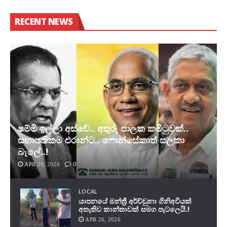
RECENT NEWS
ෂම්මි ඉල්ලා අස්වේ.. අතුරු පාලක කමිටුවක්..
සභාපතිකම එරාන්ට.. ෆොන්සේකාත් සලකා
බැලේ..!
APR 29, 2026
0
LOCAL
යාපනයේ මන්ත්‍රී අර්ච්චුනා ගිනිඅවියක්
අතැතිව කාන්තාවක් සමග පැටලෙයි.!
APR 26, 2026