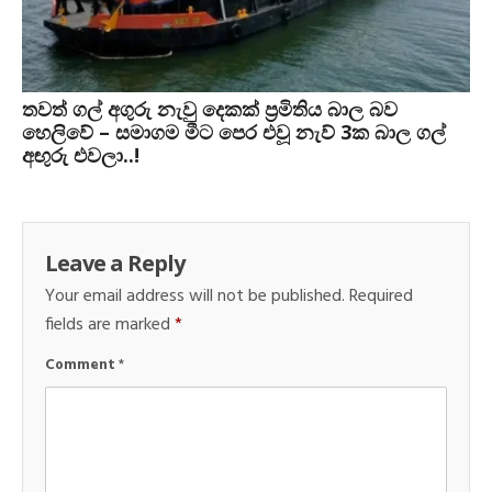
තවත් ගල් අගුරු නැවු දෙකක් ප‍්‍රමිතිය බාල බව
හෙලිවේ – සමාගම මීට පෙර එවූ නැව් 3ක බාල ගල්
අඟුරු එවලා..!
Leave a Reply
Your email address will not be published.
Required
fields are marked
*
Comment
*