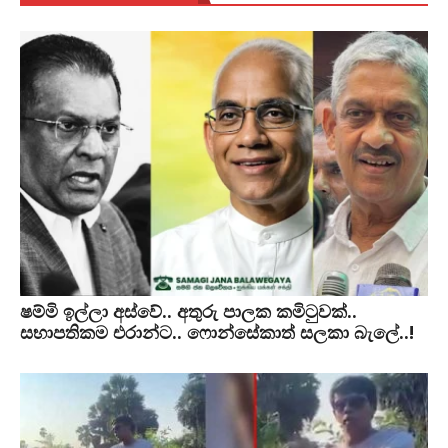
ෂම්මි ඉල්ලා අස්වේ.. අතුරු පාලක කමිටුවක්..
සභාපතිකම එරාන්ට.. ෆොන්සේකාත් සලකා බැලේ..!