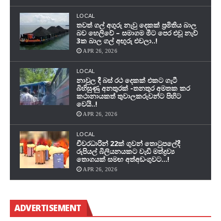
LOCAL
තවත් ගල් අගුරු නැවු දෙකක් ප‍්‍රමිතිය බාල
බව හෙලිවේ – සමාගම මීට පෙර එවූ නැව්
3ක බාල ගල් අඟුරු එවලා..!
APR 26, 2026
LOCAL
නාවුල දී බස් රථ දෙකක් එකට ගැටී
බිහිසුණු අනතුරක් -තනතුර අමතක කර
කථානායකත් තුවාලකරුවන්ට පිහිට
වෙයි..!
APR 26, 2026
LOCAL
චීවරධාරින් 22ක් ගුවන් තොටුපලේදී
රුපියල් බිලියනයකට වැඩි මත්ද්‍රව්‍ය
තොගයක් සමඟ අත්අඩංගුවට…!
APR 26, 2026
ADVERTISEMENT