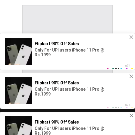
Copyright All rights reserved Ape Rata.net 2026©
Home
Local
Life Style
Cultivate and Gardening
World
Entertainment
Sports
Featured
Technology