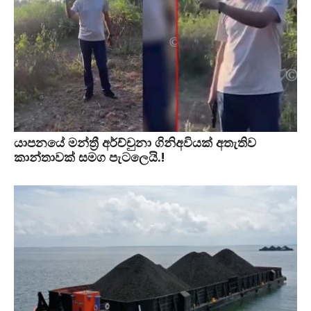
යාපනයේ මන්ත්‍රී අර්ච්චුනා ගිනිඅවියක් අතැතිව
කාන්තාවක් සමග පැටලෙයි.!