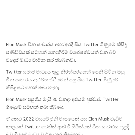
Elon Musk චීන සංචාරය අතරතුරදී සිය Twitter ගිණුමේ කිසිදු
පණිවිඩයක් සටහන් නොකිරීම විශේෂත්වයක් වන බව
විදෙස් මාධ්‍ය වාර්තා කර තිබෙනවා.
Twitter සමාජ මාධ්‍යය තුළ නිරන්තරයෙන් පෙනී සිටින ඔහු
චීන සංචාරය ආරම්භ කිරීමෙන් පසු සිය Twitter ගිණුමේ
කිසිදු සටහනක් තබා නැහැ.
Elon Musk පසුගිය මැයි 30 වනදා අළුයම දක්වාම Twitter
ගිණුමේ සටහන් තබා තිබුණා.
ඒ අනුව 2022 වසරේ ජුනි මාසයෙන් පසු Elon Musk වැඩිම
කාලයක් Twitter වෙතින් ඈත් වී සිටින්නේ චීන සංචාරය තුළදී