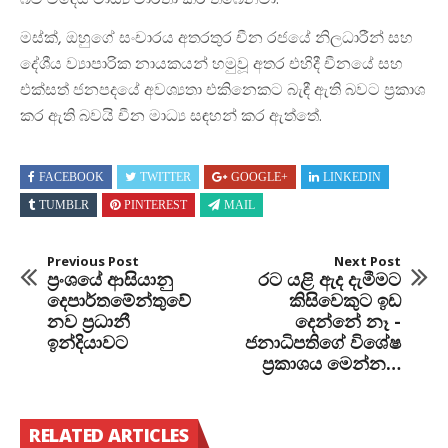
බව විදෙස් මාධ්‍ය වාර්තා කර තිබෙනවා.
මස්ක්, ඔහුගේ සංචාරය අතරතුර චීන රජයේ නිලධාරීන් සහ
දේශීය ව්‍යාපාරික නායකයන් හමුවූ අතර එහිදී චීනයේ සහ
එක්සත් ජනපදයේ අවශ්‍යතා එකිනෙකට බැඳී ඇති බවට ප්‍රකාශ
කර ඇති බවයි චීන මාධ්‍ය සඳහන් කර ඇත්තේ.
FACEBOOK
TWITTER
GOOGLE+
LINKEDIN
TUMBLR
PINTEREST
MAIL
Previous Post
Next Post
ප්‍රංශයේ ආසියානු
රට යළි ඇද දැමීමට
දෙපාර්තමේන්තුවේ
කිසිවෙකුට ඉඩ
නව ප්‍රධානී
දෙන්නේ නෑ -
ඉන්දියාවට
ජනාධිපතිගේ විශේෂ
ප‍්‍රකාශය මෙන්න…
RELATED ARTICLES