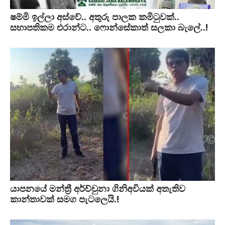
ෂම්මි ඉල්ලා අස්වේ.. අතුරු පාලක කමිටුවක්..
සභාපතිකම එරාන්ට.. ෆොන්සේකාත් සලකා බැලේ..!
යාපනයේ මන්ත්‍රී අර්ච්චුනා ගිනිඅවියක් අතැතිව
කාන්තාවක් සමග පැටලෙයි.!