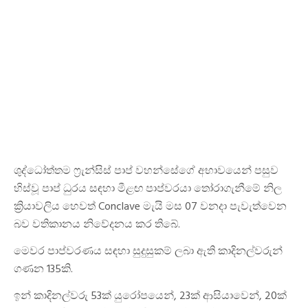
ශුද්ධෝත්තම ෆ්‍රැන්සිස් පාප් වහන්සේගේ අභාවයෙන් පසුව
හිස්වූ පාප් ධුරය සඳහා මීළඟ පාප්වරයා තෝරාගැනීමේ නිල
ක්‍රියාවලිය හෙවත් Conclave මැයි මස 07 වනදා පැවැත්වෙන
බව වතිකානය නිවේදනය කර තිබේ.
මෙවර පාප්වරණය සඳහා සුදුසුකම් ලබා ඇති කාදිනල්වරුන්
ගණන 135කි.
ඉන් කාදිනල්වරු 53ක් යුරෝපයෙන්, 23ක් ආසියාවෙන්, 20ක්