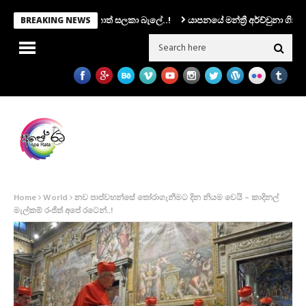
ම එරාන්ට.. ෆොන්සේකාත් සලකා බැලේ..!
යාපනයේ මන්ත්‍රී අර්ච්චුනා ගිනිඅවියක
BREAKING NEWS
Home
World
නව පාප්වහන්සේ තෝරාගැනීමට දින නියම වෙයි – කාදිනල්
මැල්කම් රංජිත් අපේ රටෙන්..!