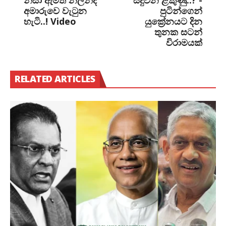
නිසා ඇමති නලින්ද
සිදුවන ළකුණු..? -
අමාරුවෙ වැටුන
පුටින්ගෙන්
හැටි..! Video
යුක්‍රේනයට දින
තුනක සටන්
විරාමයක්
RELATED ARTICLES