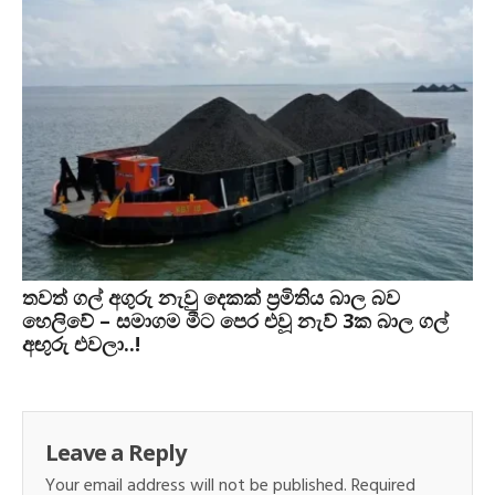
තවත් ගල් අගුරු නැවු දෙකක් ප‍්‍රමිතිය බාල බව
හෙලිවේ – සමාගම මීට පෙර එවූ නැව් 3ක බාල ගල්
අඟුරු එවලා..!
Leave a Reply
Your email address will not be published.
Required