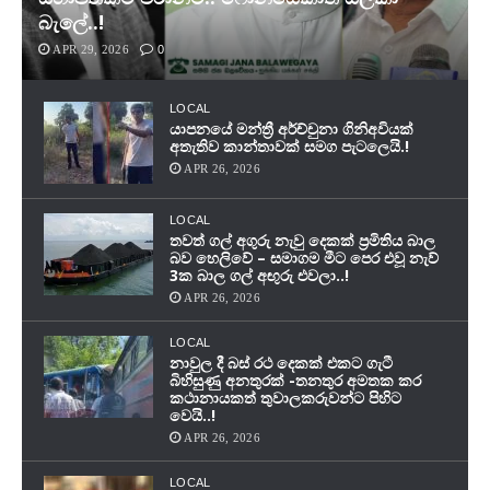
බැලේ..!
APR 29, 2026
0
LOCAL
යාපනයේ මන්ත්‍රී අර්ච්චුනා ගිනිඅවියක්
අතැතිව කාන්තාවක් සමග පැටලෙයි.!
APR 26, 2026
LOCAL
තවත් ගල් අගුරු නැවු දෙකක් ප‍්‍රමිතිය බාල
බව හෙලිවේ – සමාගම මීට පෙර එවූ නැව්
3ක බාල ගල් අඟුරු එවලා..!
APR 26, 2026
LOCAL
නාවුල දී බස් රථ දෙකක් එකට ගැටී
බිහිසුණු අනතුරක් -තනතුර අමතක කර
කථානායකත් තුවාලකරුවන්ට පිහිට
වෙයි..!
APR 26, 2026
LOCAL