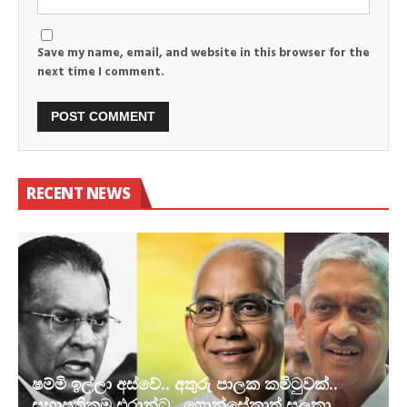
Save my name, email, and website in this browser for the
next time I comment.
RECENT NEWS
ෂම්මි ඉල්ලා අස්වේ.. අතුරු පාලක කමිටුවක්..
සභාපතිකම එරාන්ට.. ෆොන්සේකාත් සලකා