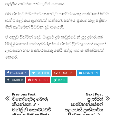
පල්ලිය ආරක්ෂා කරගැනීම සඳහාය.
එම ඡන්ද විමසීමෙන් අනතුරුව පාප්වරයෙකු තෝරාගත් බවට
බාහිර ලෝකය දැනුම්වත් වන්නේ, ඡන්දය ප්‍රකාශ කළ පත්‍රිකා
ගිනි තැබීමෙන් පිටවන දුමාරයෙනි.
ඒ අනුව සිස්ටීන් දෙව් මැදුරේ දුම් කවුළුවෙන් සුදු දුමාරයක්
පිටවුවහොත් කාදිනල්වරුන්ගේ ඡන්දවලින් තුනෙන් දෙකක්
ලබාගෙන නව පාප්වරයෙකු තේරී පත්වූ බව සංණ්ඛේතවත්
කෙරේ.
FACEBOOK
TWITTER
GOOGLE+
LINKEDIN
TUMBLR
PINTEREST
MAIL
Previous Post
Next Post
විනෝදෙටද බොරු
ෆ්‍රැන්සිස්
කියන්නෙ..? -
පාප්වහන්සේගේ
මන්ත්‍රිනි කොට්ටච්චි
පළවෙනි ප්‍රාතිහාර්ය