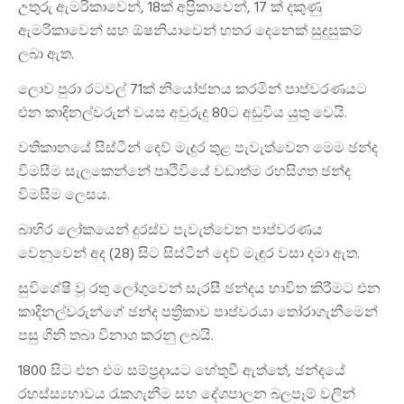
උතුරු ඇමරිකාවෙන්, 18ක් අප්‍රිකාවෙන්, 17 ක් දකුණු
ඇමරිකාවෙන් සහ ඕෂනියාවෙන් හතර දෙනෙක් සුදුසුකම්
ලබා ඇත.
ලොව පුරා රටවල් 71ක් නියෝජනය කරමින් පාප්වරණයට
එන කාදිනල්වරුන් වයස අවුරුදු 80ට අඩුවිය යුතු වෙයි.
වතිකානයේ සිස්ටීන් දෙව් මැදුර තුළ පැවැත්වෙන මෙම ඡන්ද
විමසීම සැලකෙන්නේ පෘථිවියේ වඩාත්ම රහසිගත ඡන්ද
විමසීම ලෙසය.
බාහිර ලෝකයෙන් දුරස්ව පැවැත්වෙන පාප්වරණය
වෙනුවෙන් අද (28) සිට සිස්ටීන් දෙව් මැඳුර වසා දමා ඇත.
සුවිශේෂී වූ රතු ලෝගුවෙන් සැරසී ඡන්දය භාවිත කිරීමට එන
කාදිනල්වරුන්ගේ ඡන්ද පත්‍රිකාව පාප්වරයා තෝරාගැනීමෙන්
පසු ගිනි තබා විනාශ කරනු ලබයි.
1800 සිට එන එම සම්ප්‍රදායට හේතුවී ඇත්තේ, ඡන්දයේ
රහස්ස්‍යභාවය රැකගැනීම සහ දේශපාලන බලපෑම් වලින්