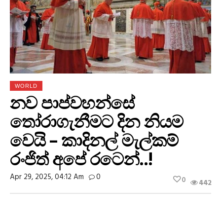
WORLD
නව පාප්වහන්සේ
තෝරාගැනීමට දින නියම
වෙයි – කාදිනල් මැල්කම්
රංජිත් අපේ රටෙන්..!
Apr 29, 2025, 04:12 Am
0
0
442