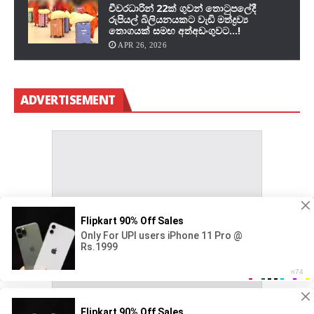
චීවරධාරින් 22ක් ගුවන් තොටුපලේදී
රුපියල් බිලියනයකට වැඩි මත්ද්‍රව්‍ය
තොගයක් සමඟ අත්අඩංගුවට…!
APR 26, 2026
ADVERTISEMENT