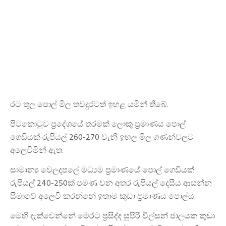
රට තුල පොල් මිල තවදුරටත් ඉහළ යමින් තිබේ.
පිටකොටුව ප‍්‍රදේශයේ තරමක් ලොකු ප්‍රමාණය පොල්
ගෙඩියක් රුපියල් 260-270 වැනි ඉහල මිල ගණන්වලට
අලෙවිමින් ඇත.
සාමාන්‍ය වෙලදපලේ මධ්‍යම ප්‍රමාණයේ පොල් ගෙඩියක්
රුපියල් 240-250ක් පමණ වන අතර රුපියල් දෙසීය ආසන්න
සීමාවේ අලෙවි කරන්නේ ඉතාම කුඩා ප්‍රමාණය පොල්ය.
මෙහි දැක්වෙන්නේ මෙරට ප්‍රසිද්ද සුපිරි විල්සන් ජාලයක කුඩා