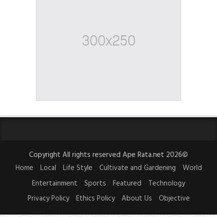
Copyright All rights reserved Ape Rata.net 2026©
Home
Local
Life Style
Cultivate and Gardening
World
Entertainment
Sports
Featured
Technology
Privacy Policy
Ethics Policy
About Us
Objective