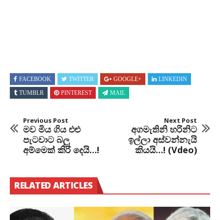
FACEBOOK
TWITTER
GOOGLE+
LINKEDIN
TUMBLR
PINTEREST
MAIL
Previous Post
Next Post
මව මිය ගිය එළු
අගමැතිනි හරිනිට
පැටවාට බලු
ඉල්ලා අස්වන්නැයි
අම්මෙක් කිරි දෙයි…!
කියයි…! (Vdeo)
RELATED ARTICLES