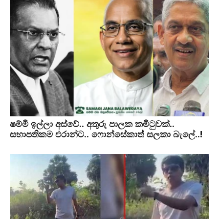
ෂම්මි ඉල්ලා අස්වේ.. අතුරු පාලක කමිටුවක්..
සභාපතිකම එරාන්ට.. ෆොන්සේකාත් සලකා බැලේ..!