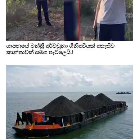
යාපනයේ මන්ත්‍රී අර්ච්චුනා ගිනිඅවියක් අතැතිව
කාන්තාවක් සමග පැටලෙයි.!