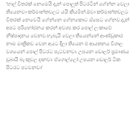
‘හාල් විතරක් නෙමෙයි දැන් පොලුත් පිටරටින් ගේන්න වෙලා
තියෙනවා කර්මාන්තවලට යයි කියමින්.ඕවා කර්මාන්තවලට
විතරක් නෙවෙයි ගේන්නෙ ගේනකොට ඔ්සෙට ගේනව.දැන්
අපට පරිභෝජනය කරන් අවශ්‍ය කර පොල් ලංකාවේ
නිෂ්පාදනය වෙනව.හැබැයි වෙලා තියෙන්නේ ආණ්ඩුකාර
නාම මාත්‍රිකව වෙන අයට දීලා තියෙන එ ආයතනය විශාල
වශයෙන් පොල් පිටරට පැටවනවා. උපයන ඩොලර් ප්‍රමාණය
ඩුබායි බැංකුවල දානවා. ඒගොල්ලෝ උපයන ඩොලර් ටික
පිටරට පටවනවා’