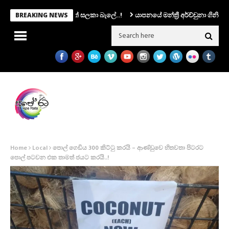
රාන්ට.. ෆොන්සේකාත් සලකා බැලේ..!
යාපනයේ මන්ත්‍රී අර්ච්චුනා ගිනිඅවියක් අ
BREAKING NEWS
Home
Local
පොල් ගෙඩිය 300 කිට්ටු කරයි – ආණ්ඩුවෙ හිතවතා පිටරට
පොල් පටවන එක තාමත් ජයට කරයි..!