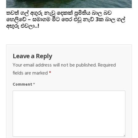
තවත් ගල් අගුරු නැවු දෙකක් ප‍්‍රමිතිය බාල බව
හෙලිවේ – සමාගම මීට පෙර එවූ නැව් 3ක බාල ගල්
අඟුරු එවලා..!
Leave a Reply
Your email address will not be published.
Required
fields are marked
*
Comment
*