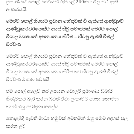
ප්‍රමාණයේ පොල් ගෙඩියක් රුපියල් 240කට මිල කර ඇති
ආකාරයයි.
මෙරට පොල් හිගයට ප‍්‍රධාන හේතුවක් වී ඇත්තේ ආන්ඩුවේ
ආණ්ඩුකාරවරයෙක්ට අයත් තිබූ සමාගමක් මෙරට පොල්
විශාල වශයෙන් අපනයනය කිරීම – හිටපු ඇමති විමල්
වීරවංශ
මෙරට පොල් හිගයට ප‍්‍රධාන හේතුවක් වී ඇත්තේ ආන්ඩුවේ
ආණ්ඩුකාරවරයෙක්ට අයත් තිබූ සමාගමක් මෙරට පොල්
විශාල වශයෙන් අපනයනය කිරීම බව හිටපු ඇමති විමල්
වීරවංශ මහතා පවසයි.
එම පොල් අලෙවි කර උපයන ඩොලර් ප‍්‍රමාණය ඩුබායි
ගිණුමකට බැර කරන බවත් ඒවා ලංකාවට ගෙන නොඑන
බවත් ඔහු චෝදනා කලේය.
කොළඹදී පැවති මාධ්‍ය හමුවක් අමතමින් ඔහු මෙම අදහස් පල
කරන ලදී.