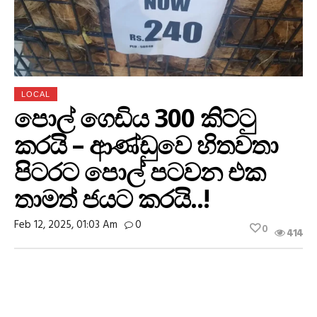
LOCAL
පොල් ගෙඩිය 300 කිට්ටු
කරයි – ආණ්ඩුවෙ හිතවතා
පිටරට පොල් පටවන එක
තාමත් ජයට කරයි..!
Feb 12, 2025, 01:03 Am
0
0
414