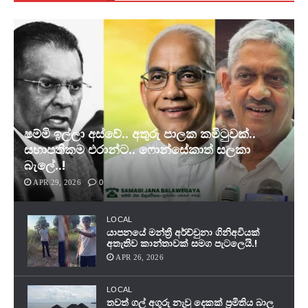
ෂම්මි ඉල්ලා අස්වේ.. අතුරු පාලක කමිටුවක්..
සභාපතිකම එරාන්ට.. ෆොන්සේකාත් සලකා
බැලේ..!
APR 29, 2026
0
LOCAL
යාපනයේ මන්ත්‍රී අර්ච්චුනා ගිනිඅවියක්
අතැතිව කාන්තාවක් සමග පැටලෙයි.!
APR 26, 2026
LOCAL
තවත් ගල් අගුරු නැවු දෙකක් ප‍්‍රමිතිය බාල