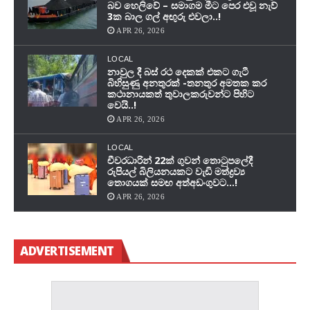
බව හෙලිවේ – සමාගම මීට පෙර එවූ නැව්
3ක බාල ගල් අඟුරු එවලා..!
APR 26, 2026
LOCAL
නාවුල දී බස් රථ දෙකක් එකට ගැටී
බිහිසුණු අනතුරක් -තනතුර අමතක කර
කථානායකත් තුවාලකරුවන්ට පිහිට
වෙයි..!
APR 26, 2026
LOCAL
චීවරධාරින් 22ක් ගුවන් තොටුපලේදී
රුපියල් බිලියනයකට වැඩි මත්ද්‍රව්‍ය
තොගයක් සමඟ අත්අඩංගුවට…!
APR 26, 2026
ADVERTISEMENT