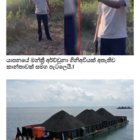
යාපනයේ මන්ත්‍රී අර්ච්චුනා ගිනිඅවියක් අතැතිව
කාන්තාවක් සමග පැටලෙයි.!