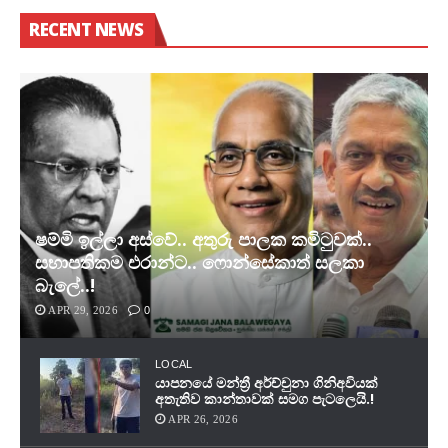
RECENT NEWS
ෂම්මි ඉල්ලා අස්වේ.. අතුරු පාලක කමිටුවක්..
සභාපතිකම එරාන්ට.. ෆොන්සේකාත් සලකා
බැලේ..!
APR 29, 2026
0
LOCAL
යාපනයේ මන්ත්‍රී අර්ච්චුනා ගිනිඅවියක්
අතැතිව කාන්තාවක් සමග පැටලෙයි.!
APR 26, 2026