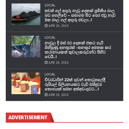
LOCAL
තවත් ගල් අගුරු නැවු දෙකක් ප‍්‍රමිතිය බාල
බව හෙලිවේ – සමාගම මීට පෙර එවූ නැව්
3ක බාල ගල් අඟුරු එවලා..!
APR 26, 2026
LOCAL
නාවුල දී බස් රථ දෙකක් එකට ගැටී
බිහිසුණු අනතුරක් -තනතුර අමතක කර
කථානායකත් තුවාලකරුවන්ට පිහිට
වෙයි..!
APR 26, 2026
LOCAL
චීවරධාරින් 22ක් ගුවන් තොටුපලේදී
රුපියල් බිලියනයකට වැඩි මත්ද්‍රව්‍ය
තොගයක් සමඟ අත්අඩංගුවට…!
APR 26, 2026
ADVERTISEMENT