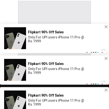
Copyright All rights reserved Ape Rata.net 2026©
Home
Local
Life Style
Cultivate and Gardening
World
Entertainment
Sports
Featured
Technology