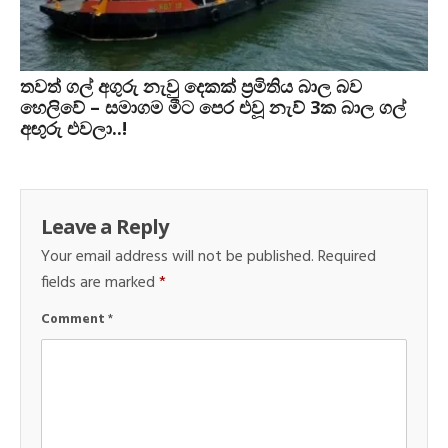
තවත් ගල් අගුරු නැවු දෙකක් ප‍්‍රමිතිය බාල බව
හෙලිවේ – සමාගම මීට පෙර එවූ නැව් 3ක බාල ගල්
අඟුරු එවලා..!
Leave a Reply
Your email address will not be published.
Required
fields are marked
*
Comment
*