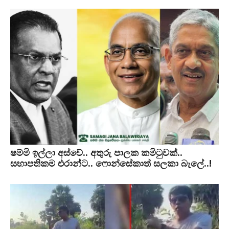
ෂම්මි ඉල්ලා අස්වේ.. අතුරු පාලක කමිටුවක්..
සභාපතිකම එරාන්ට.. ෆොන්සේකාත් සලකා බැලේ..!