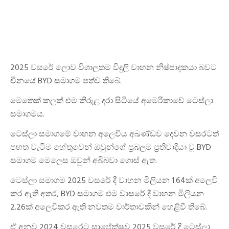
2025 වසරේ ලොව විශාලතම විදුලි වාහන නිෂ්පාදකයා බවට
චීනයේ BYD සමාගම පත්ව තිබේ.
මෙතෙක් කලක් එම කිරුළ දරා සිටියේ අමෙරිකාවේ ටෙස්ලා
සමාගමය.
ටෙස්ලා සමාගමේ වාහන අලෙවිය අඛණ්ඩව දෙවන වසරටත්
පහත වැටීම හේතුවෙන් ඔවුන්ගේ ප්‍රබලම ප්‍රතිවාදියා වූ BYD
සමාගම මෙලෙස ඔවුන් අබිබවා ගොස් ඇත.
ටෙස්ලා සමාගම 2025 වසරේ දී වාහන මිලියන 1.64ක් අලෙවි
කර ඇති අතර, BYD සමාගම එම වාසරේ දී වාහන මිලියන
2.26ක් අලෙවිකර ඇති නවතම වාර්තාවකින් හෙළිවී තිබේ.
ඒ අනුව 2024 වසරෙට සාපේක්ෂව 2025 වසරේ දී ටෙස්ලා