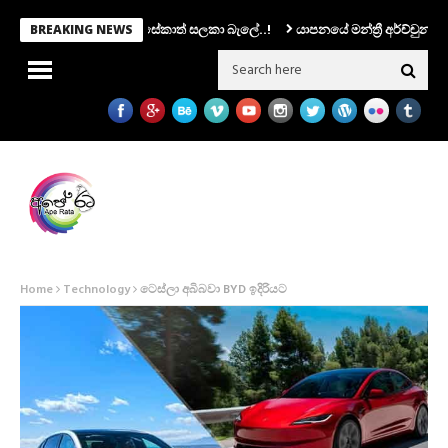
පතිකම එරාන්ට.. ෆොන්සේකාත් සලකා බැලේ..!
යාපනයේ මන්ත්‍රී අර්ච්චුනා ගිනිඅ
BREAKING NEWS
Home
Technology
ටෙස්ලා අබිබවා BYD ඉදිරියට