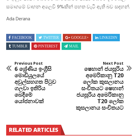
සමාගමේ වාහන අලෙවි 9%කින් පහත වැටී ඇති බව සඳහන්.
Ada Derana
FACEBOOK
TWITTER
GOOGLE+
LINKEDIN
TUMBLR
PINTEREST
MAIL
Previous Post
Next Post
6 ශ්‍රේණිය ඉංග්‍රීසි
ෂෙහාන් ජයසූරිය
මොඩියුලයේ
අමෙරිකානු T20
අවුල්සහගත පිටුව
ලෝක කුසලානය
ගලවා ඉතිරිය
සංචිතයට ෂෙහාන්
බෙදීමේ
ජයසූරිය අමෙරිකානු
යෝජනාවක්
T20 ලෝක
කුසලානය සංචිතයට
RELATED ARTICLES