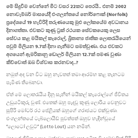
මේ සිදුවීම වෙන්නේ මීට වසර 22කට පෙරයි.. එනම් 2002
නොවැම්බර් මාසයේදී එංගලන්තයේ නෝර්ෆොක් (Norfolk)
ප්‍රදේශයේ 19 හැවිරිදි තරුණයෙකු මුළු ලෝකයේම අවධානය
දිනාගත්තා. එවකට කුණු ට්‍රක් රථයක සේවකයෙකු ලෙස
සේවය කළ මයිකල් කැරොල්, බ්‍රිතාන්‍ය ජාතික ලොතරැයියෙන්
පවුම් මිලියන 9.7ක් දිනා ගැනීමට සමත්වුණා. එය එවකට
අගයෙන් ඇමරිකානු ඩොලර් මිලියන 12.7ක් පමණ වුණා
කිව්වොත් ඔබ විශ්වාස කරනවාද..?
නමුත් අද වන විට ඔහු නැවතත් තමා ආරම්භ කළ තැනටම
පැමිණ තිබෙනවා.
ඒත් මේ ලොතරැයිය දිනූ සැනින් මයිකල් කැරොල්ගේ ජීවිතය
උඩුයටිකුරු වුණ්. එතෙක් ඔහු පැදවූ කුණු ලොරිය වෙනුවට
සුපිරි මෝටර් රථ පේළියක් ඔහුගේ ගරාජයට එක්වුණා.
එංගලන්තයේ ටැබ්ලොයිඩ් පුවත්පත් ඔහුව හැඳින්වූයේ
“ලොටෝ ලවුට්” (Lotto Lout) යන නමින්.