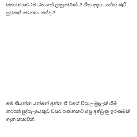
ඔබට එකවරම ධනයක් ලැබුණොත්..? ඒක අදහා ගන්න බැරි
පුවතක් වෙනවා නේද..?
මේ කියන්න යන්නේ අන්න ඒ වගේ විශාල මුදලක් හිමි
කරගත් පුද්ගලයෙකුට වසර ගණනකට පසු අත්වුණු ඉරණමක්
ගැන කතාවක්.