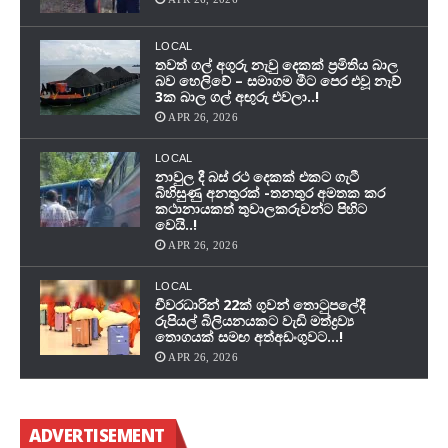
LOCAL
තවත් ගල් අගුරු නැවු දෙකක් ප‍්‍රමිතිය බාල
බව හෙලිවේ – සමාගම මීට පෙර එවූ නැව්
3ක බාල ගල් අඟුරු එවලා..!
APR 26, 2026
LOCAL
නාවුල දී බස් රථ දෙකක් එකට ගැටී
බිහිසුණු අනතුරක් -තනතුර අමතක කර
කථානායකත් තුවාලකරුවන්ට පිහිට
වෙයි..!
APR 26, 2026
LOCAL
චීවරධාරින් 22ක් ගුවන් තොටුපලේදී
රුපියල් බිලියනයකට වැඩි මත්ද්‍රව්‍ය
තොගයක් සමඟ අත්අඩංගුවට…!
APR 26, 2026
ADVERTISEMENT