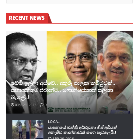
RECENT NEWS
ෂම්මි ඉල්ලා අස්වේ.. අතුරු පාලක කමිටුවක්..
සභාපතිකම එරාන්ට.. ෆොන්සේකාත් සලකා
බැලේ..!
APR 29, 2026
0
LOCAL
යාපනයේ මන්ත්‍රී අර්ච්චුනා ගිනිඅවියක්
අතැතිව කාන්තාවක් සමග පැටලෙයි.!
APR 26, 2026