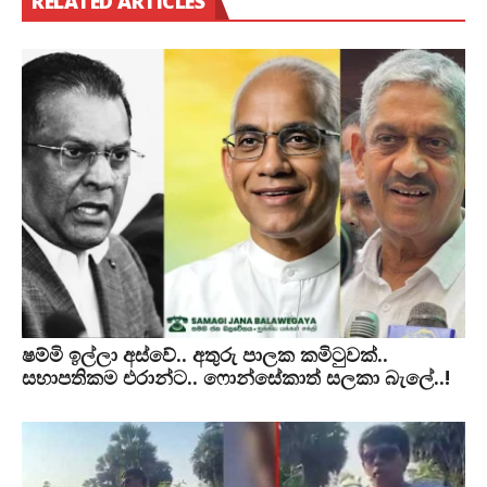
RELATED ARTICLES
ෂම්මි ඉල්ලා අස්වේ.. අතුරු පාලක කමිටුවක්..
සභාපතිකම එරාන්ට.. ෆොන්සේකාත් සලකා බැලේ..!