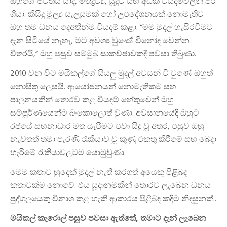
ඔහුගේ ජීවිතය සාද, මත්ද්‍රව්‍ය, සූදුව සහ අධික වියදම්වලින් පිරී
ගියා. කිසිදු මූල්‍ය සැලසුමක් හෝ උපදේශනයක් නොමැතිව
ඔහු තම ධනය දෙඅතින්ම වියදම් කළා. “මම මුදල් හැසිරවීමට
දැන සිටියේ නැහැ, මට අවශ්‍ය වුණේ විනෝද වෙන්න
විතරයි,” ඔහු පසුව සම්මුඛ සාකච්ඡාවකදී පවසා තිබුණා.
2010 වන විට මයිකල්ගේ සියලු මුදල් අවසන් වී වුණේ ඔහුත්
නොසිතූ ලෙසයි. ආයෝජනයන් නොමැතිකම සහ
පාලනයකින් තොරව කළ වියදම් හේතුවෙන් ඔහු
සම්පූර්ණයෙන්ම බංකොලොත් වුණා. අවසානයේදී ඔහුට
රජයේ සහනාධාර මත යැපීමට පවා සිදු වූ අතර, පසුව ඔහු
නැවතත් තමා පැරණි රැකියාව වූ කුණු එකතු කිරීමේ සහ බෙදා
හැරීමේ රැකියාවලටම යොමුවුණා.
මෙම කතාව හුදෙක් මුදල් නැති කරගත් අයෙකු පිළිබඳ
කතාවක්ම නොවේ. එය සූදානමකින් තොරව ලැබෙන ධනය
පුද්ගලයෙකු විනාශ කළ හැකි ආකාරය පිළිබඳ කදිම නිදසුනක්..
මයිකල් කැරොල් පසුව පවසා ඇත්තේ, තමාට දැන් ලැබෙන