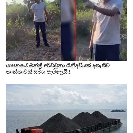
යාපනයේ මන්ත්‍රී අර්ච්චුනා ගිනිඅවියක් අතැතිව
කාන්තාවක් සමග පැටලෙයි.!