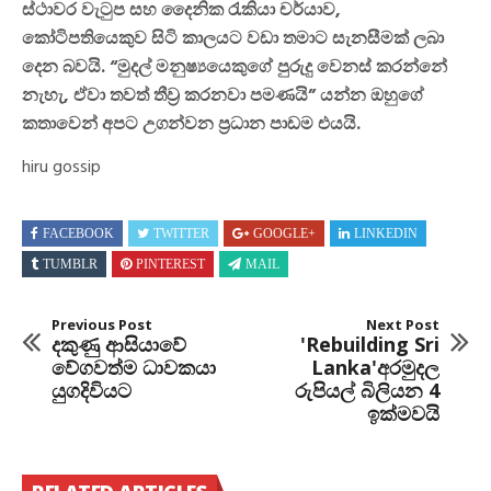
ස්ථාවර වැටුප සහ දෛනික රැකියා චර්යාව,
කෝටිපතියෙකුව සිටි කාලයට වඩා තමාට සැනසීමක් ලබා
දෙන බවයි. “මුදල් මනුෂ්‍යයෙකුගේ පුරුදු වෙනස් කරන්නේ
නැහැ, ඒවා තවත් තීව්‍ර කරනවා පමණයි” යන්න ඔහුගේ
කතාවෙන් අපට උගන්වන ප්‍රධාන පාඩම එයයි.
hiru gossip
FACEBOOK
TWITTER
GOOGLE+
LINKEDIN
TUMBLR
PINTEREST
MAIL
Previous Post
Next Post
දකුණු ආසියාවේ
'Rebuilding Sri
වේගවත්ම ධාවකයා
Lanka'අරමුදල
යුගදිවියට
රුපියල් බිලියන 4
ඉක්මවයි