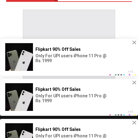
Copyright All rights reserved Ape Rata.net 2026©
Home
Local
Life Style
Cultivate and Gardening
World