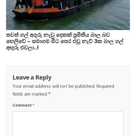
තවත් ගල් අගුරු නැවු දෙකක් ප‍්‍රමිතිය බාල බව
හෙලිවේ – සමාගම මීට පෙර එවූ නැව් 3ක බාල ගල්
අඟුරු එවලා..!
Leave a Reply
Your email address will not be published.
Required
fields are marked
*
Comment
*