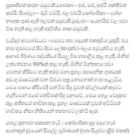
ප්‍රකෘතිමත් කරන ඔසුවකි.ගොරකා – ඉස්, මස්, අස්ථි ශක්තිමත්
කරයි. සියඹලා – රුචි වඩයි, බල වඩයි.කෝමාරිකා – රෝග
නාශක ගුණ ඇති බලවත් ඔසුවකි.මුරුංගා – සයනයිඩ් වල පවා
විෂ නැති කළ හැකි අද්විතීය ශාක ඔසුවකි.
වැඩිදුර අවබෝධයට :-මෙයට තව දෙයක් එකතුවිය යුතුයි. එය
නම් භූමාටයේ සිට දිව්‍ය ලෝක දක්වා බලය පැවැත්විය හැකි,
ආහාර ජීර්ණය පද්ධතියේ සියලු විෂ නසාලිය කළ හැකි, මිනිස්
උත්තේජනය 100%ක් කළ හැකි, මිනිස් චින්තනය පවා
වෙනස් කිරීමට හැකි තරම් මහා ප්‍රභල රසායනික ගුණයක්
අඩංගු ඖෂධයක් වන විජයා පත්‍ර නොහොත් ගංජා පැළෑටිය.
මෙය පානය කිරීමේදී මත් වීම සිදු වුවත් ස්වල්පයක් කෑමට
ගැනීමෙන් එසේ මත්වීමක් සිදු නොවේ.. මෙය හෙළ වෙදකම
තුළ අතීතයේ භාවිතා කළ ප්‍රභල ඖෂධයක් වුවත් අවිධිමත්
භාවිතය නිසා නීතියෙන් තහනමට ලක් වී ඇත.
හෙළ තුනපහ සකසන හැටි :-කෝමාරිකා සුදු මදය හැර
අනෙකුත් ද්‍රව්‍යයන් සියල්ල චූර්ණයක් (ඉතා සියුම්ව ක්‍රීම් එකක්)