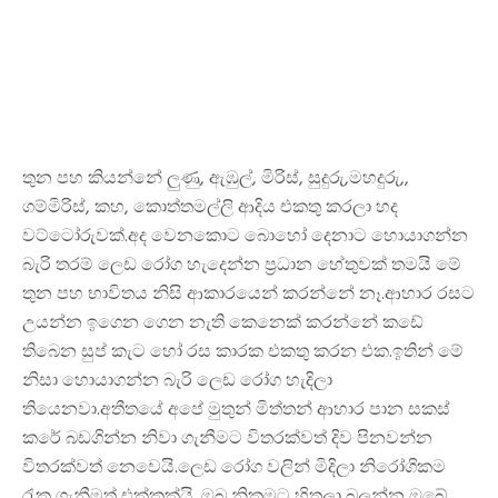
තුන පහ කියන්නේ ලුණු, ඇඹුල්, මිරිස්, සුදුරු,මහදුරු,,
ගම්මිරිස්, කහ, කොත්තමල්ලි ආදිය එකතු කරලා හද
වට්ටෝරුවක්.අද වෙනකොට බොහෝ දෙනාට හොයාගන්න
බැරි තරම් ලෙඩ රෝග හැදෙන්න ප්‍රධාන හේතුවක් තමයි මේ
තුන පහ භාවිතය නිසි ආකාරයෙන් කරන්නේ නෑ.ආහාර රසට
උයන්න ඉගෙන ගෙන නැති කෙනෙක් කරන්නේ කඩේ
තිබෙන සුප් කැට හෝ රස කාරක එකතු කරන එක.ඉතින් මේ
නිසා හොයාගන්න බැරි ලෙඩ රෝග හැදිලා
තියෙනවා.අතීතයේ අපේ මුතුන් මිත්තන් ආහාර පාන සකස්
කරේ බඩගින්න නිවා ගැනීමට විතරක්වත් දිව පිනවන්න
විතරක්වත් නෙවෙයි.ලෙඩ රෝග වලින් මිදිලා නිරෝගිකම
රැක ගැනීමත් එක්කක්යි .ඔබ නිකමට හිතලා බලන්න ඔබේ