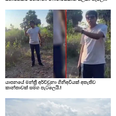
යාපනයේ මන්ත්‍රී අර්ච්චුනා ගිනිඅවියක් අතැතිව
කාන්තාවක් සමග පැටලෙයි.!