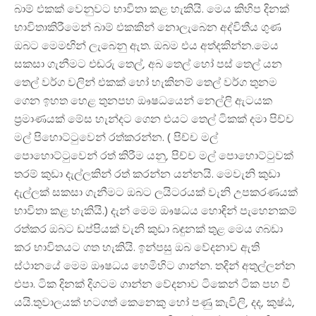
බාම් එකක් වෙනුවට භාවිතා කළ හැකියි. මෙය කිහිප දිනක්
භාවිතාකිරීමෙන් බාම් එකකින් නොලැබෙන අද්විතීය ගුණ
ඔබට මෙමඟින් ලැබෙනු ඇත. ඔබම එය අත්දකින්න.මෙය
සකසා ගැනීමට එඬරු තෙල්, අබ තෙල් හෝ පස් තෙල් යන
තෙල් වර්ග වලින් එකක් හෝ හැකිනම් තෙල් වර්ග තුනම
ගෙන ඉහත හෙළ තුනපහ ඖෂධයෙන් නෙල්ලි ඇටයක
ප්‍රමාණයක් මේස හැන්දට ගෙන එයට තෙල් ටිකක් දමා පිච්ච
මල් පිහොට්ටුවෙන් රත්කරන්න. ( පිච්ච මල්
පොහොට්ටුවෙන් රත් කිරීම යනු, පිච්ච මල් පොහොට්ටුවක්
තරම් කුඩා දැල්ලකින් රත් කරන්න යන්නයි. මෙවැනි කුඩා
දැල්ලක් සකසා ගැනීමට ඔබට ලයිටරයක් වැනි උපකරණයක්
භාවිතා කළ හැකියි.) දැන් මෙම ඖෂධය හොඳින් පැහෙනකම්
රත්කර ඔබට ඩප්පියක් වැනි කුඩා බඳුනක් තුළ මෙය ගබඩා
කර භාවිතයට ගත හැකියි. ඉන්පසු ඔබ වේදනාව ඇති
ස්ථානයේ මෙම ඖෂධය හෙමිහිට ගාන්න. තදින් අතුල්ලන්න
එපා. ටික දිනක් දිගටම ගාන්න වේදනාව ටිකෙන් ටික පහ වී
යයි.තුවාලයක් හටගත් කෙනෙකු හෝ පණු කැවිලි, දද, කුෂ්ඨ,