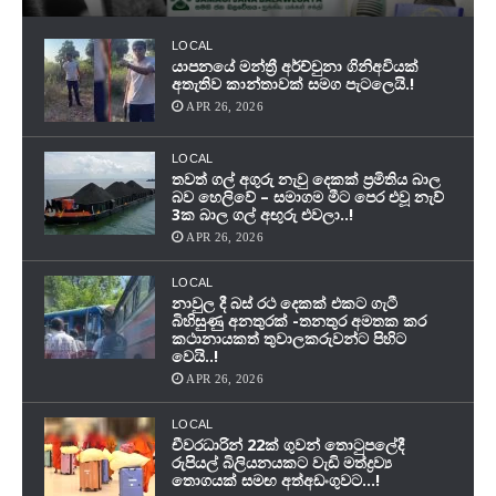
LOCAL
යාපනයේ මන්ත්‍රී අර්ච්චුනා ගිනිඅවියක්
අතැතිව කාන්තාවක් සමග පැටලෙයි.!
APR 26, 2026
LOCAL
තවත් ගල් අගුරු නැවු දෙකක් ප‍්‍රමිතිය බාල
බව හෙලිවේ – සමාගම මීට පෙර එවූ නැව්
3ක බාල ගල් අඟුරු එවලා..!
APR 26, 2026
LOCAL
නාවුල දී බස් රථ දෙකක් එකට ගැටී
බිහිසුණු අනතුරක් -තනතුර අමතක කර
කථානායකත් තුවාලකරුවන්ට පිහිට
වෙයි..!
APR 26, 2026
LOCAL
චීවරධාරින් 22ක් ගුවන් තොටුපලේදී
රුපියල් බිලියනයකට වැඩි මත්ද්‍රව්‍ය
තොගයක් සමඟ අත්අඩංගුවට…!