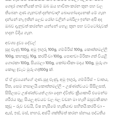
ගෙදර ගෘහනියක් නම් ඔබ ඔය භාවිතා කරන තුන පහ වල
තිබෙන ගුණ ගැනවත් දන්නවාද? බොහෝදෙනෙක් මේ ගැන
දන්නේ නෑ.ඉතින් ලෙඩ රෝග වලින් බේරිලා ඉන්න අපි අද
ඔබව දැනුවත් කරන්න යන්නේ හෙළ තුන පහ වට්ටෝරුවක්
හදන විදිය ගැන.
අවශ්‍ය ද්‍රව්‍ය දේවල්
සුදු ළූණු 100g, අමු ඉඟුරු 100g, ගම්මිරිස් 100g, කොත්තමල්ලි
100g, කහකුඩු 10g, කරපිංචා 100g, පොඟවා මිරිකා ගත් වියළි
ගොරකා 100g, සියඹලා 100g, කෝමාරිකා මදය 100g, මුරුංගා
කොළ (වැට මුරුංගා)100g ක්.
ඒ ඒ ද්‍රව්‍යයන්ගේ ගුණ..සුදු ළූණු, අමු ඉඟුරු, ගම්මිරිස් – වාතය,
පිත, සෙම නසාලයි.කොත්තමල්ලි – උෂ්ණත්වයට සිසිලසත්,
සිසිලසට උෂ්ණත්වයත් ලබා දෙන ද්විත්ව ක්‍රියාකාරී එමෙන්ම
ශරීරය තුළ සියලු අවයව වල බල වඩන මා හැඟි ඔසුවකි.කහ
කුඩු – රුව වඩයි, විෂ නැසීමේ හැකියාව සහිතයි.කරපිංචා –
ඇස්, ඉස්, මස්, නහර, අස්ථි ශක්තිමත් කරන ස්නායු පද්ධතිය