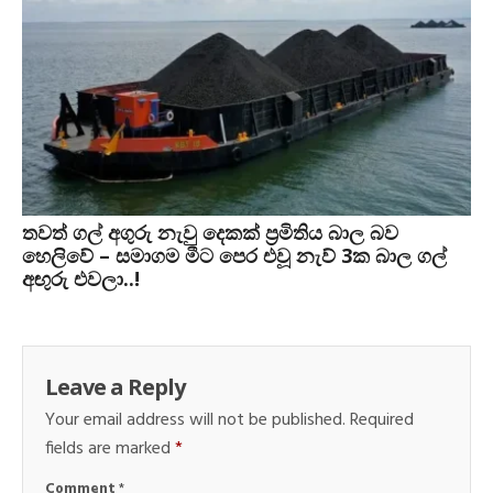
තවත් ගල් අගුරු නැවු දෙකක් ප‍්‍රමිතිය බාල බව
හෙලිවේ – සමාගම මීට පෙර එවූ නැව් 3ක බාල ගල්
අඟුරු එවලා..!
Leave a Reply
Your email address will not be published.
Required
fields are marked
*
Comment
*