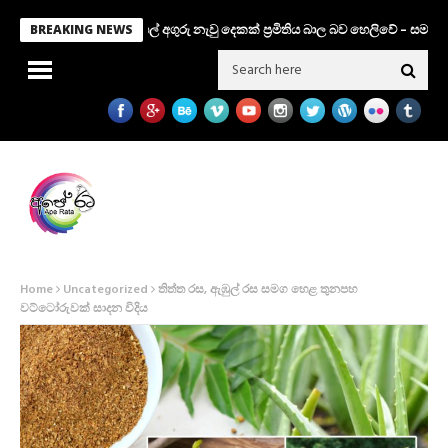
තවත් ගල් අගුරු නැවු දෙකක් ප‍්‍රමිතිය බාල බව හෙලිවේ – සමාගම මීට ප
BREAKING NEWS
Home
Uncategorized
තිත්ත රස, ඇඹුල් රස සමග හෙළ තුනපහ
වට්ටෝරුවක් සාදන විදිය