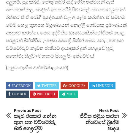
අලුහම්, සුදු කබර, පොතු කබර ආදී රෝග තත්වයන් ඇති
කෙනෙක් තල තෙලින් ඉහත පරිදි පිච්චමල් පොහොට්ටුවෙන්
රත්කර ඒ ඒ රෝගී ප්‍රදේශයන් වල ආලේප කරන්න. ඒ සමඟම
මෙම හෙළ තුනපහ මිශ්‍රණයෙන් නෙල්ලි ගෙඩියක ප්‍රමාණයක්
අනුභව කරන්න. මෙය අද්විතීය ඖෂධයකි.නිරෝගීමත් හෙළ
පරපුරක් බිහිකිරීම උදෙසා මෛත්‍රී සිතින් මෙම හෙළ තුනපහ
වට්ටෝරුව නැවත ජාතියට දායාදකර දුන් හෙළවෙදදුරු
අනෝජ්ද සිල්වා මහතාට සියලු පිං අත්වේවා..!
(උපුටාගැනීම අන්තර්ජාලයෙන්)
FACEBOOK
TWITTER
GOOGLE+
LINKEDIN
TUMBLR
PINTEREST
MAIL
Previous Post
Next Post
කෑම රසකර ගන්න
ජීවිත එළිය කරන
තුන පහ වට්ටෝරු
නිවෙසේ බ්‍රහ්ම
6ක් ගෙදරදීම
පාදය