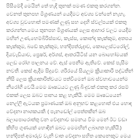
පිසීමේදී මෙයින් තේ හැඳි තුනක් පමණ එකතු කරගන්න.
වෙනත් තුනපහ මිශ්‍රණයන් යෙදීමට අවශ්‍ය වන්නේ නැහැ.
අවශ්‍ය වුවහොත් පමණක් ලුණු සහ දෙහි ස්වල්පයක් එකතු
කරගන්න.මෙය තුනපහ මිශ්‍රණයක් ලෙස ආහාර වලට යෙදීම
මඟින් උණ,හෙම්බිරිස්සාව, කැස්ස, කොන්ද කැක්කුම, අතපය
කැක්කුම, බඩේ කැක්කුම, හන්දිපත්රුදාව, කොලෙස්ටරෝල්,
දියවැඩියාව, ප්‍රෙෂර්, අර්ශස්, ආතරයිටිස් යන බොහෝමයක්
ලෙඩ රෝග පාලනය වේ. ඇස් පෙනීම ඇතිවේ. කෙස් පැසීම
නවතී. කෙස් ඇදීම සිදුවේ. ශරීරයේ සියලුම ක්‍රියාකාරී පද්ධතීන්
නිසි ලෙස ක්‍රියාකාරිත්වයට පත්වීමෙන් ඔබ ස්වභාවයෙන්ම
නීරෝගී වෙයි.මෙම ඖෂධයට ලුණු බිංදුවක් එකතු කර රසම්
එකක් ලෙස ඔබට පානය කළ හැකියි. මෙම ඖෂධයෙන්
නෙල්ලි ඇටයක ප්‍රමාණයක් ඔබ අනුභව කළහොත් එය හොඳ
වේදනා නාශකයකි. ( පැනඩෝල් පෙත්තකින් ඔබ
බලාපොරොත්තු වන වේදනාව සමනය වීම මෙන් ඊට වඩා
කිහිප ගුණයක් හොඳින් ඔබට මෙමඟින් ලබාගත හැකියි.)
හන්දිපත් අමාරුව වැනි වාත වේදනා සහිත කෙනෙකුට මෙය