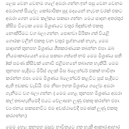
ලෙස වෙන වෙනම ගලේ අඹරා ගන්න.ඉන් පසු වෙන වෙනම
අඹරාගත් සියල්ල කෝමාරිකා සුදු මදයෙන් නැවත වරක් එකට
අඹරා ගෙන මෙම කල්කය සකසා ගන්න. මෙය සාදන අතරතුර
කිසිම විටෙක මෙම මිශ්‍රණයට වතුර බිඳක්වත් එකතු
නොකිරීමට වග බලා ගන්න. පොඟවා මිරිකා ගත් වියළි
ගොරක වලින් එකතු වන වතුර ප්‍රශ්නයක් නැහැ. මෙම
සාදාගත් තුනපහ මිශ්‍රණය ශීතකරණයක තබන්න එපා. ඔබ
නියමාකාරයෙන් මෙය සකසා ගත්තේ නම් මෙම මිශ්‍රණය සති
3ක් පමණ කිසිවක් නොවී එළිමහනේ තබාගත හැකියි. මෙම
තුනපහ සෑදීමට මිරිස් ගලක් මිස බ්ලෙන්ඩර් එකක් භාවිතා
කරන්න එපා. මෙම මිශ්‍රණය බ්ලෙන්ඩර් කළවිට පුස් සෑදීමට
ඇති ඉඩකඩ වැඩියි. එම නිසා ඉහත මිශ්‍රණය ගලේම අඹරා
ගැනීමට වග බලා ගන්න. ( මෙම හෙළ තුනපහ මිශ්‍රණය අඹරා
කල් තබාගැනීමේදී එයට වේලාසන ලුණු එකතු කරන්න එපා.
ව්‍යංජනය සකසනවිට එම අවස්ථාවේදී පමණක් ලුණු එකතු
කරගන්න.)
මෙම හෙළ තුනපහ ඔසුව භාවිතයට ගත හැකි ආකාර.ආහාර