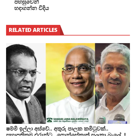
පහසුවෙන්
හදාගන්න විදිය
RELATED ARTICLES
ෂම්මි ඉල්ලා අස්වේ.. අතුරු පාලක කමිටුවක්..
සභාපතිකම එරාන්ට.. ෆොන්සේකාත් සලකා බැලේ..!