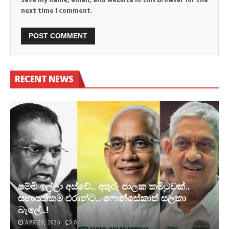
Save my name, email, and website in this browser for the
next time I comment.
RECENT NEWS
ෂම්මි ඉල්ලා අස්වේ.. අතුරු පාලක කමිටුවක්..
සභාපතිකම එරාන්ට.. ෆොන්සේකාත් සලකා
බැලේ..!
APR 29, 2026
0