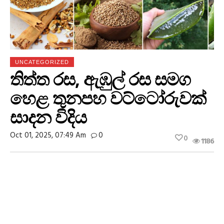
UNCATEGORIZED
තිත්ත රස, ඇඹුල් රස සමග
හෙළ තුනපහ වට්ටෝරුවක්
සාදන විදිය
Oct 01, 2025, 07:49 Am
0
0
1186