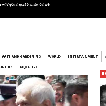
නිඅවියක් අතැතිව කාන්තාවක් සමග පැටලෙයි.!
තවත් ගල් අගුරු නැවු දෙකක් ප‍්‍රමි
TIVATE AND GARDENING
WORLD
ENTERTAINMENT
OUT US
OBJECTIVE
R