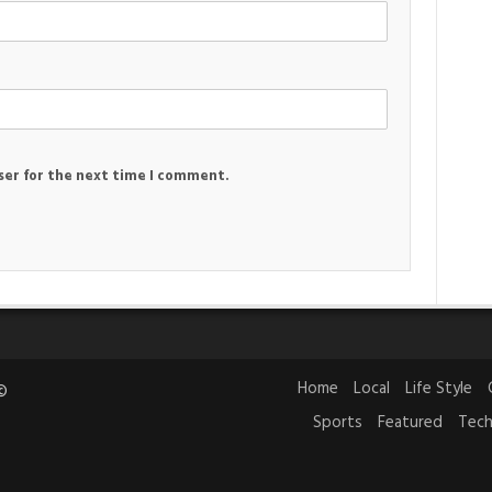
ser for the next time I comment.
Home
Local
Life Style
6©
Sports
Featured
Tech