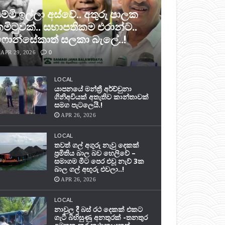
ම්මි ඉල්ලා අස්වේ.. අතුරු පාලක
මිටුවක්.. සභාපතිකම එරාන්ට..
ොන්සේකාත් සලකා බැලේ..!
APR 29, 2026
0
LOCAL
යාපනයේ මන්ත්‍රී අර්ච්චුනා
ගිනිඅවියක් අතැතිව කාන්තාවක්
සමග පැටලෙයි.!
APR 26, 2026
LOCAL
තවත් ගල් අගුරු නැවු දෙකක්
ප‍්‍රමිතිය බාල බව හෙලිවේ –
සමාගම මීට පෙර එවූ නැව් 3ක
බාල ගල් අඟුරු එවලා..!
APR 26, 2026
LOCAL
නාවුල දී බස් රථ දෙකක් එකට
ගැටී බිහිසුණු අනතුරක් -තනතුර