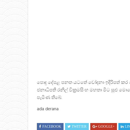
පොදු දේපළ පනත යටතේ චෝදනා ඉදිරිපත් කර ගො
ජනාධිපති රනිල් වික්‍රමසිංහ මහතා මීට සුළ
පැමිණ තිබේ.
ada derana
FACEBOOK
TWITTER
GOOGLE+
LI