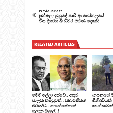
Previous Post
පුත්තලං මුහුදේ පාවී ආ බෝතලයේ
විස දියරය බී ධීවර මරණ දෙකයි
RELATED ARTICLES
ෂම්මි ඉල්ලා අස්වේ.. අතුරු
යාපනයේ මන්ත
පාලක කමිටුවක්.. සභාපතිකම
ගිනිඅවියක්
එරාන්ට.. ෆොන්සේකාත්
කාන්තාවක්
සලකා බැලේ..!