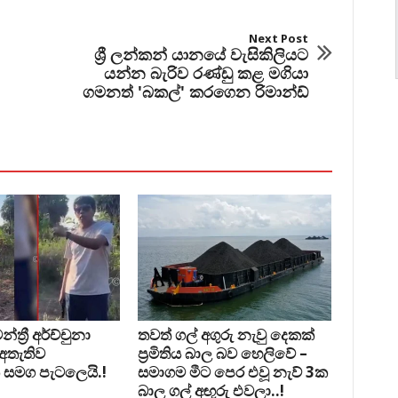
Next Post
ශ්‍රී ලන්කන් යානයේ වැසිකිලියට
යන්න බැරිව රණ්ඩු කළ මගියා
ගමනත් 'බකල්' කරගෙන රිමාන්ඩ්
්‍රී අර්ච්චුනා
තවත් ගල් අගුරු නැවු දෙකක්
 අතැතිව
ප‍්‍රමිතිය බාල බව හෙලිවේ –
 සමග පැටලෙයි.!
සමාගම මීට පෙර එවූ නැව් 3ක
බාල ගල් අඟුරු එවලා..!