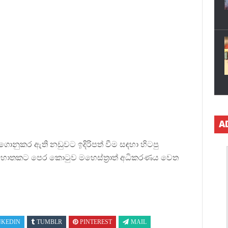
A
නුකර ඇති නඩුවට ඉදිරිපත් වීම සඳහා හිටපු
ු මොහොතකට පෙර කොටුව මහෙස්ත්‍රාත් අධිකරණය වෙත
NKEDIN
TUMBLR
PINTEREST
MAIL