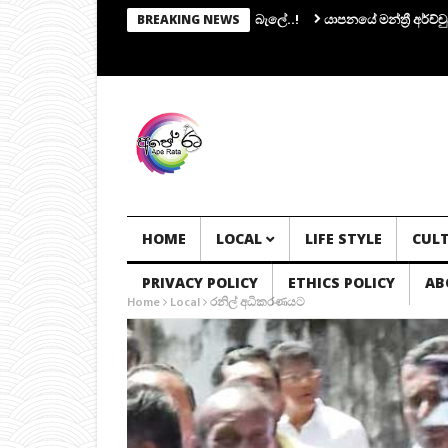
භාපතිකම එරාන්ට.. ෆොන්සේකාත් සලකා බැලේ..!
යාපනයේ මන්ත්‍රී අර්ච්චුනා ගි
BREAKING NEWS
HOME
LOCAL
LIFE STYLE
CUL
PRIVACY POLICY
ETHICS POLICY
AB
Home
Local
රනිල් අධිකරණයට