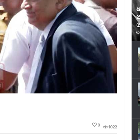
ෂ
ක
ෆ
0
1022