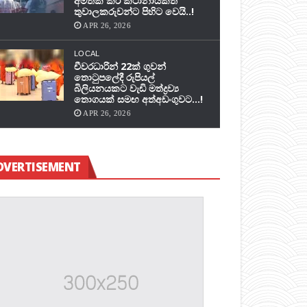
අමතක කර කථානායකත්
තුවාලකරුවන්ට පිහිට වෙයි..!
APR 26, 2026
LOCAL
චීවරධාරින් 22ක් ගුවන්
තොටුපලේදී රුපියල්
බිලියනයකට වැඩි මත්ද්‍රව්‍ය
තොගයක් සමඟ අත්අඩංගුවට…!
APR 26, 2026
DVERTISEMENT