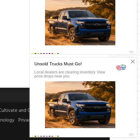
Cultivate and Gardening
World
Entertainment
nology
Privacy Policy
Ethics Policy
About Us
Objective