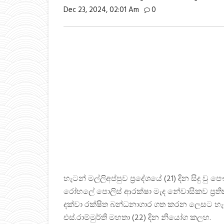
Dec 23, 2024, 02:01 Am
0
හැටන් මල්ලිඅප්පුව ප්‍රදේශයේ (21) දින සිදු වු
රෝහලේ පොලිස් ආරක්ෂා මැද නේවාසිකව ප්‍රතිකා
දක්වා රක්ෂිත බන්ධනාගාර ගත කරන ලෙසට හැටන
එස්.රාම්මුර්ති මහතා (22) දින නියෝග කලහ.