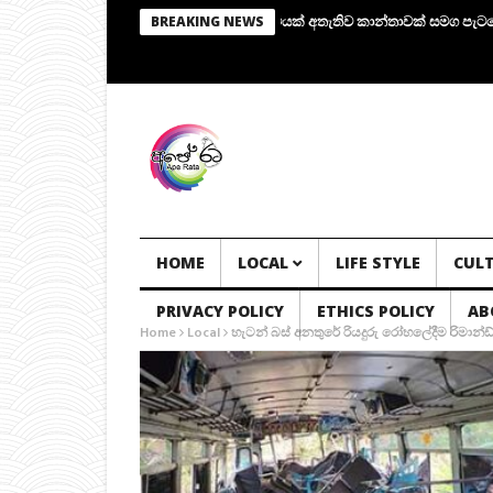
යාපනයේ මන්ත්‍රී අර්ච්චුනා ගිනිඅවියක් අතැතිව කාන්තාවක් සමග පැටලෙයි.!
BREAKING NEWS
HOME
LOCAL
LIFE STYLE
CUL
PRIVACY POLICY
ETHICS POLICY
AB
Home
Local
හැටන් බස් අනතුරේ රියදුරු රෝහලේදීම රිමාන්ඩ්