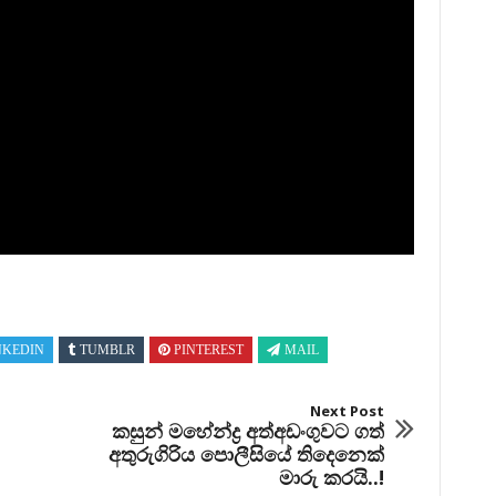
NKEDIN
TUMBLR
PINTEREST
MAIL
Next Post
කසුන් මහේන්ද්‍ර අත්අඩංගුවට ගත්
අතුරුගිරිය පොලීසියේ තිදෙනෙක්
මාරු කරයි..!