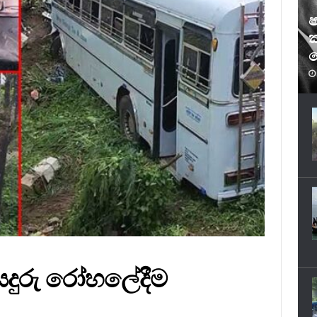
ෂ
ක
ෆ
ියදුරු රෝහලේදීම