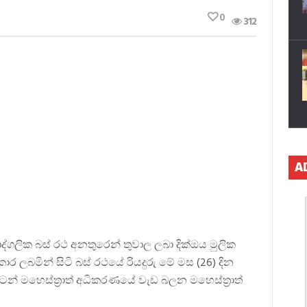
0
312
A
 පෞද්ගලික බස් රථ අනතුරෙන් තුවාල ලබා දික්ඔය මුලික
ර ලබමින් සිටි බස් රථයේ රියදුරු මේ මස (26) දින
් මහෙස්ත්‍රාත් අධිකරණයේ වැඩ බලන මහෙස්ත්‍රාත්