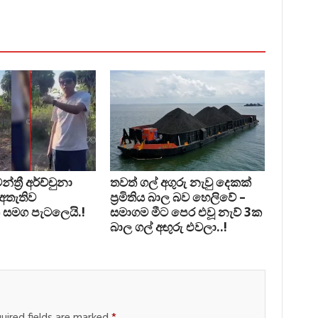
්‍රී අර්ච්චුනා
තවත් ගල් අගුරු නැවු දෙකක්
 අතැතිව
ප‍්‍රමිතිය බාල බව හෙලිවේ –
 සමග පැටලෙයි.!
සමාගම මීට පෙර එවූ නැව් 3ක
බාල ගල් අඟුරු එවලා..!
uired fields are marked
*