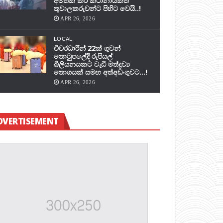
අමතක කර කථානායකත්
තුවාලකරුවන්ට පිහිට වෙයි..!
APR 26, 2026
LOCAL
චීවරධාරින් 22ක් ගුවන්
තොටුපලේදී රුපියල්
බිලියනයකට වැඩි මත්ද්‍රව්‍ය
තොගයක් සමඟ අත්අඩංගුවට…!
APR 26, 2026
DVERTISEMENT