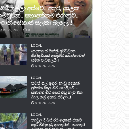
ම්මි ඉල්ලා අස්වේ.. අතුරු පාලක
මිටුවක්.. සභාපතිකම එරාන්ට..
ොන්සේකාත් සලකා බැලේ..!
APR 29, 2026
0
LOCAL
යාපනයේ මන්ත්‍රී අර්ච්චුනා
ගිනිඅවියක් අතැතිව කාන්තාවක්
සමග පැටලෙයි.!
APR 26, 2026
LOCAL
තවත් ගල් අගුරු නැවු දෙකක්
ප‍්‍රමිතිය බාල බව හෙලිවේ –
සමාගම මීට පෙර එවූ නැව් 3ක
බාල ගල් අඟුරු එවලා..!
APR 26, 2026
LOCAL
නාවුල දී බස් රථ දෙකක් එකට
ගැටී බිහිසුණු අනතුරක් -තනතුර