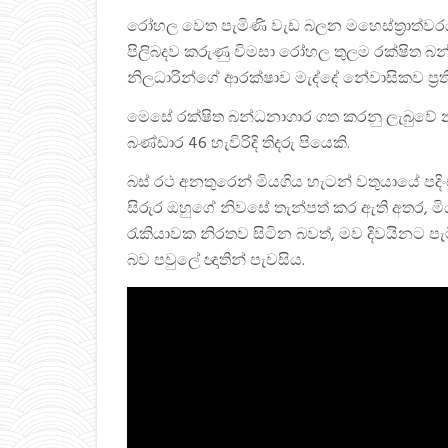
රෝහල වෙත පැමිණි වැඩ බලන මහෙස්ත්‍රාත්වරය
පිලිබදව කරුණු විමසා රෝහල තුලම රක්ෂිත 
නිලධාරින්ගේ ආරක්ෂාව මැද්දේ නේවාසිකව ප්‍රත
මෙසේ රක්ෂිත බන්ධනාගාර ගත කරනු ලැබුවේ නා
බණ්ඩාර 46 හැවිරිදි තිදරු පියෙකි.
බස් රථ අනතුරෙන් මියගිය හැටන් වතුයායේ පදිංචිව
සිරුර ඔහුගේ නිවසේ තැන්පත් කර ඇති අතර, ම
රැකියාවක නිරතව සිටින බවත්, මව දිවයිනට ප
බව පවුලේ ඥාතින් පැවසිය.