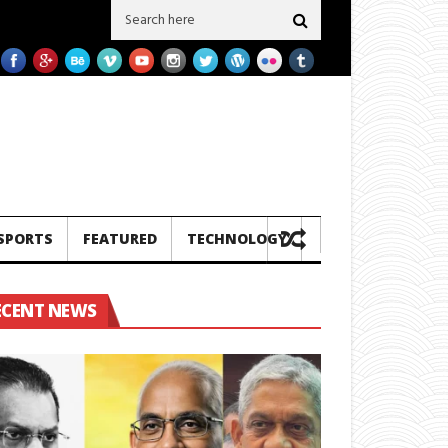
 3ක බාල ගල් අඟුරු එවලා..!
නාවුල දී බස් රථ දෙකක් එකට ගැටී බිහිසුණු අනතු
SPORTS
FEATURED
TECHNOLOGY
ECENT NEWS