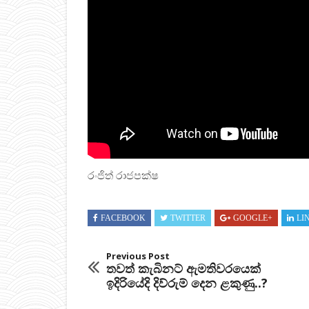
රංජිත් රාජපක්ෂ
FACEBOOK
TWITTER
GOOGLE+
LI
Previous Post
තවත් කැබිනට් ඇමතිවරයෙක්
ඉදිරියේදි දිව්රුම් දෙන ළකුණු..?