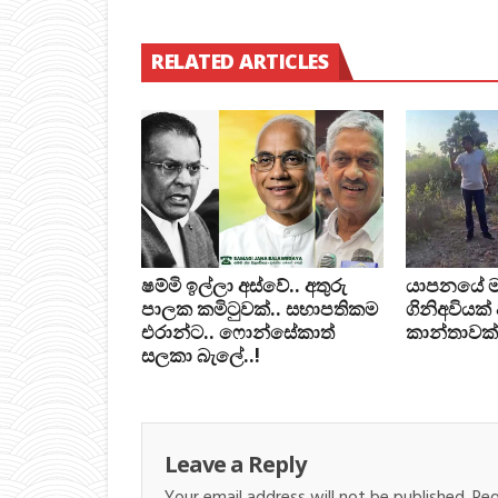
RELATED ARTICLES
ෂම්මි ඉල්ලා අස්වේ.. අතුරු
යාපනයේ මන්ත
පාලක කමිටුවක්.. සභාපතිකම
ගිනිඅවියක්
එරාන්ට.. ෆොන්සේකාත්
කාන්තාවක්
සලකා බැලේ..!
Leave a Reply
Your email address will not be published.
Req