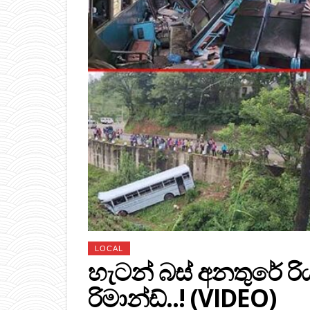
LOCAL
හැටන් බස් අනතුරේ ර
රිමාන්ඩ්..! (VIDEO)