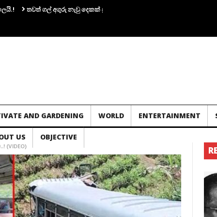
තවත් ගල් අගුරු නැවු දෙකක් ප‍්‍රමිතිය බාල බව හෙලිවේ – සමාගම මීට පෙර එවූ නැව්
TIVATE AND GARDENING
WORLD
ENTERTAINMENT
OUT US
OBJECTIVE
..! (VIDEO)
R