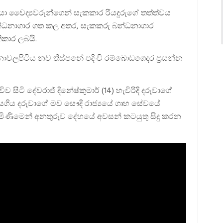
ා වෛද්‍යවරුන්ගෙන් සැකකාර රියදුරුගේ තත්ත්වය
බන්ධනාගාර ගත කල අතර, සැකකරු බන්ධනාගාර
ිකාර ලබයි.
වලපිටිය නව තිස්පනේ පදිංචි රම්බොඩගෙදර ප්‍රසන්න
 සිටි දේවරාජ් දිනේෂ්කුමාර් (14) හැවිරිදි දරුවාගේ
ියගිය දරුවාගේ මව සෞදි රාජ්‍යයේ ගෘහ සේවයේ
ැමිණිමෙන් අනතුරුව දේහයේ අවසන් කටයුතු සිදු කරන