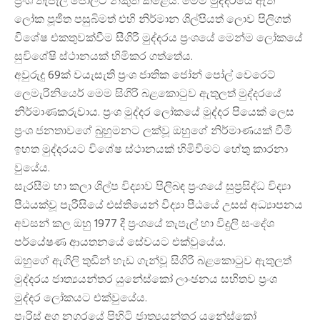
ප‍්‍රංශ තැපැල් පොලට නිකුත් කළේය. මෙම මුද්දරයේ ඇති
ලෝක පූජීත පසුබිමත් එහි නිර්මාන ශිල්පියත් ලොව පිලිගත්
විශේෂ එකතුවක්වීම සීගිරි මුද්දරය ප‍්‍රංශයේ මෙන්ම ලෝකයේ
සුවිශේෂි ස්ථානයක් හිමිකර ගත්තේය.
අවුරුදු 69ක් වයැසැති ප‍්‍රංශ ජාතික ජෝන් පෝල් වෙරෙට්
ලෙමැරිනියෙර් මෙම සිගිරි බළකොටුව ඇතුලත් මුද්දරයේ
නිර්මාණකරුවාය. ප‍්‍රංශ මුද්දර ලෝකයේ මුද්දර පියෙක් ලෙස
ප‍්‍රංශ ජනතාවගේ බුහුමනට ලක්වූ ඔහුගේ නිර්මාණයක් වීමී
ඉහත මුද්දරයට විශේෂ ස්ථානයක් හිමිවීමට හේතු කාරනා
වුයේය.
සැරසීම හා කලා ශිල්ප විද්‍යාව පිලිබඳ ප‍්‍රංශයේ සුප‍්‍රසිද්ධ විද්‍යා
පීඨයක්වූ පැරීසියේ එස්තියෙන් විද්‍යා පීඨයේ උසස් අධ්‍යාපනය
අවසන් කල ඔහු 1977 දී ප‍්‍රංශයේ තැපැල් හා විදුලි සංදේශ
පර්යේෂණ ආයතනයේ සේවයට එක්වුයේය.
ඔහුගේ ඇගිලි තුඩින් හැඩ ගැන්වූ සිගිරි බළකොටුව ඇතුලත්
මුද්දරය ජාත්‍යයන්තර යුනේස්කෝ ලාංඡනය සහිතව ප‍්‍රංශ
මුද්දර ලෝකයට එක්වුයේය.
පැරිස් අග නගරයේ පිහිටි ජාත්‍යයන්තර යුනේස්කෝ