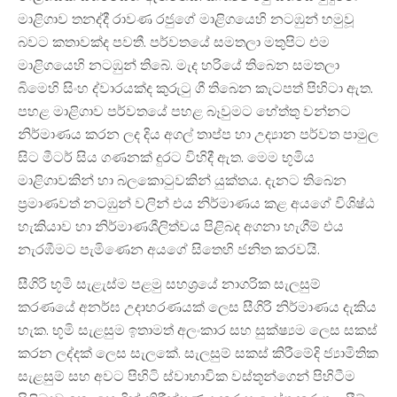
මාළිගාව තනද්දී රාවණ රජුගේ මාළිගයෙහි නටඹුන් හමුවූ
බවට කතාවක්ද පවතී. පර්වතයේ සමතලා මතුපිට එම
මාළිගයෙහි නටඹුන් තිබේ. මැද හරියේ තිබෙන සමතලා
බිමෙහි සිංහ ද්වාරයක්ද කුරුටු ගී තිබෙන කැටපත් පිහිටා ඇත.
පහළ මාළිගාව පර්වතයේ පහළ බෑවුමට හේත්තු වන්නට
නිර්මාණය කරන ලද දිය අගල් තාප්ප හා උද්‍යාන පර්වත පාමුල
සිට මීටර් සිය ගණනක් දුරට විහිදී ඇත. මෙම භූමිය
මාළිගාවකින් හා බලකොටුවකින් යුක්තය. දැනට තිබෙන
ප්‍රමාණවත් නටඹුන් වලින් එය නිර්මාණය කළ අයගේ විශිෂ්ඨ
හැකියාව හා නිර්මාණශීලිත්වය පිළිබද අගනා හැගීම් එය
නැරඹීමට පැමිණෙන අයගේ සිතෙහි ජනිත කරවයි.
සීගිරි භූමි සැළැස්ම පළමු සහශ්‍රයේ නාගරික සැලසුම්
කරණයේ අනර්ඝ උදාහරණයක් ලෙස සීගිරි නිර්මාණය දැකිය
හැක. භූමි සැළසුම ඉතාමත් අලංකාර සහ සුක්ෂ්‍යම ලෙස සකස්
කරන ලද්දක් ලෙස සැලකේ. සැලසුම් සකස් කිරීමේදි ජ්‍යාමිතික
සැළසුම් සහ අවට පිහිටි ස්වාභාවික වස්තූන්ගෙන් පිහිටීම