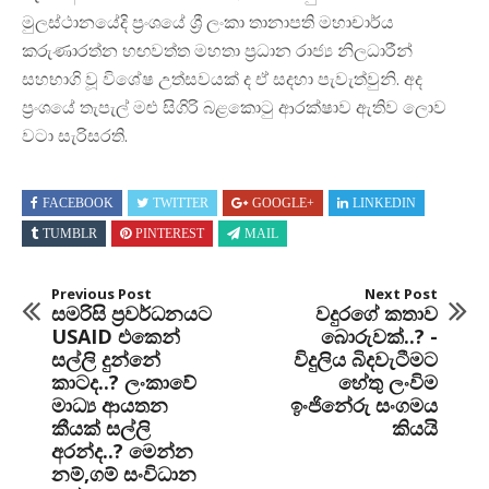
මුලස්ථානයේදි ප‍්‍රංශයේ ශ්‍රී ලංකා තානාපති මහාචාර්ය
කරුණාරත්න හඟවත්ත මහතා ප‍්‍රධාන රාජ්‍ය නිලධාරීන්
සහභාගි වූ විශේෂ උත්සවයක් ද ඒ සදහා පැවැත්වුනි. අද
ප‍්‍රංශයේ තැපැල් මළු සිගිරි බළකොටු ආරක්ෂාව ඇතිව ලොව
වටා සැරිසරති.
FACEBOOK
TWITTER
GOOGLE+
LINKEDIN
TUMBLR
PINTEREST
MAIL
Previous Post
Next Post
සමරිසි ප්‍රවර්ධනයට
වදුරගේ කතාව
USAID එකෙන්
බොරුවක්..? -
සල්ලි දුන්නේ
විදුලිය බිදවැටීමට
කාටද..? ලංකාවේ
හේතු ලංවිම
මාධ්‍ය ආයතන
ඉංජිනේරු සංගමය
කීයක් සල්ලි
කියයි
අරන්ද..? මෙන්න
නම්,ගම් සංවිධාන