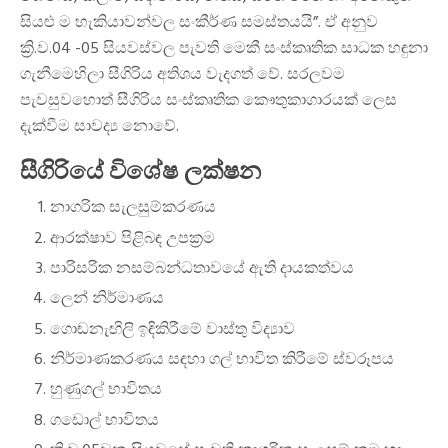
සියළු ම හැකියාවන්වල සංකීර්ණ සමස්තයයි”. ඒ අනුව
ක්‍රි.ව.04 -05 සියවස්වල පැවති මෙකී සංස්කෘතික සාධක හඳුනා
ගැනීමෙහිලා සීගිරිය අතිශය වැදගත් වේ. සරලවම
පැවසුවහොත් සීගිරිය සංස්කෘතික කෞතුකාගාරයක් ලෙස
දැක්වීම සාවද්‍ය නොවේ.
සීගිරියේ විශේෂ ලක්ෂන
නාගරික සැලසුම්කරණය
ආරක්ෂාව පිළිබඳ උපක්‍රම
පාරිසරික නසම්බන්ධතාවයේ ඇති දායකත්වය
ලෙන් නිර්මාණය
ගොඬනැඟිලි ඉඳිකිරීමේ වාස්තු විද්‍යාව
නිර්මාණකරණය සඳහා ගල් භාවිත කිරීමේ ස්වරූපය
හුණුගල් භාවිතය
ගඩොල් භාවිතය