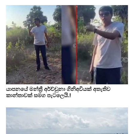
යාපනයේ මන්ත්‍රී අර්ච්චුනා ගිනිඅවියක් අතැතිව
කාන්තාවක් සමග පැටලෙයි.!