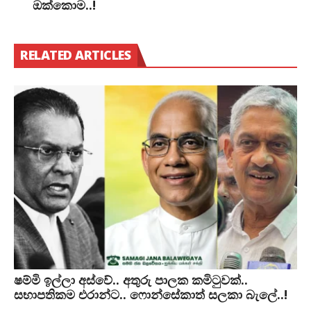
ඔක්කොම..!
RELATED ARTICLES
ෂම්මි ඉල්ලා අස්වේ.. අතුරු පාලක කමිටුවක්..
සභාපතිකම එරාන්ට.. ෆොන්සේකාත් සලකා බැලේ..!