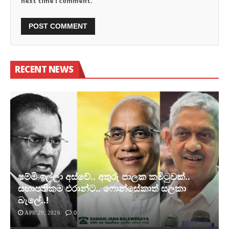
next time I comment.
RECENT NEWS
ෂම්මි ඉල්ලා අස්වේ.. අතුරු පාලක කමිටුවක්..
සභාපතිකම එරාන්ට.. ෆොන්සේකාත් සලකා
බැලේ..!
APR 29, 2026
0