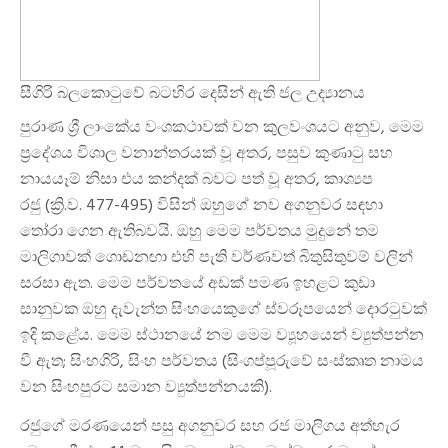
සීගිරි බලකොටුවේ බටහිර දෙසින් ඇති ජල උද්‍යානය
පුරාණ ශ්‍රී ලාංකේය වංශකථාවක් වන
කුලවංශය
ට අනුව, මෙම
ප්‍රදේශය විශාල වනාන්තරයක් වූ අතර, පසුව කුණාටු සහ
නායයෑම් නිසා එය කන්දක් බවට පත් වූ අතර, කාශ්‍යප
රජු (ක්‍රි.ව. 477-495) විසින් ඔහුගේ නව අගනුවර සඳහා
තෝරා ගෙන ඇතිබවයි. ඔහු මෙම පර්වතය මුදුනේ තම
මාලිගාවක් ගොඩනඟා එහි පැති වර්ණවත් බිතුසිතුවම් වලින්
සරසා ඇත. මෙම පර්වතයේ අඩක් පමණ ඉහළට කුඩා
සානුවක ඔහු දැවැන්ත සිංහයෙකුගේ ස්වරූපයෙන් දොරටුවක්
ඉදි කළේය. මෙම ස්ථානයේ නම මෙම ව්‍යූහයෙන් ව්‍යුත්පන්න
වී ඇත;
සිංහගිරි
, සිංහ පර්වතය (සිංගප්පූරුවේ සංස්කෘත නාමය
වන
සිංහපුර
ට සමාන ව්‍යුත්පන්නයකි).
රජුගේ මරණයෙන් පසු අගනුවර සහ රජ මාලිගය අත්හැර