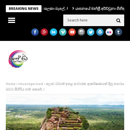
.. ෆොන්සේකාත් සලකා බැලේ..!
යාපනයේ මන්ත්‍රී අර්ච්චුනා ගිනිඅවියක් අතැතිව
BREAKING NEWS
Home
Uncategorized
ලොව වඩාත් ඉහළ සංචාරක ආකර්ෂණයක් දිනූ නගරය
බවට සීගිරිය නම් කෙරේ..!