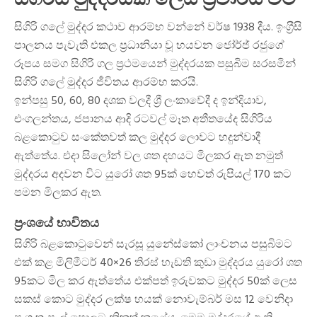
සිගිරි ගලේ මුද්දර කථාව ආරම්භ වන්නේ වර්ෂ 1938 දීය. ඉංග‍්‍රීසි
පාලනය පැවැති එකල ප‍්‍රධානියා වූ හයවන ජෝර්ජ් රජුගේ
රූපය සමග සිගිරි ගල ප‍්‍රථමයෙන් මුද්දරයක පසුබිම සරසමින්
සිගිරි ගලේ මුද්දර ජීවිතය ආරම්භ කරයි.
ඉන්පසු 50, 60, 80 දශක වලදී ශ්‍රී ලංකාවේදී ද ඉන්දියාව,
එංගලන්තය, ජපානය ආදි රටවල් මෑත අතීතයේද සිගිරිය
බළකොටුව සංකේතවත් කල මුද්දර ලොවට හදුන්වාදී
ඇත්තේය. එදා සිලෝන් වල ශත දහයට මිලකර ඇත නමුත්
මුද්දරය අදවන විට යුරෝ ශත 95ක් හෙවත් රුපියල් 170 කට
පමන මිලකර ඇත.
ප්‍රංශයේ භාවිතය
සිගිරි බළකොටුවෙන් සැරසූ යුනේස්කෝ ලාංචනය පසුබිමට
එක් කළ මිලිමීටර් 40×26 තිරස් හැඩති කුඩා මුද්දරය යුරෝ ශත
95කට මිල කර ඇත්තේය එක්පත් ඉරුවකට මුද්දර 50ක් ලෙස
සකස් කොට මුද්දර ලක්ෂ හයක් නොවැම්බර් මස 12 වෙනිදා