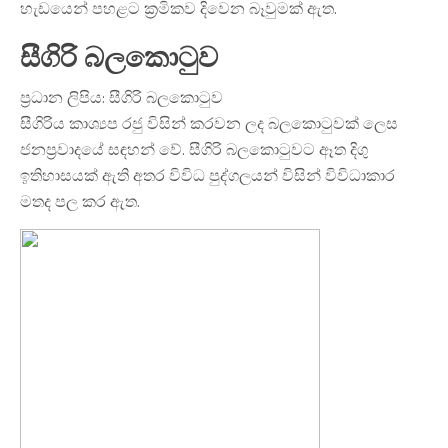
හැඩයෙන් පහළට ක්‍රමිකව දිවෙන බෑවුමක් ඇත.
සීගිරි බලකොටුව
ප්‍රධාන ලිපිය: සීගිරි බලකොටුව
සීගිරිය කාශ්‍යප රජු විසින් කරවන ලද බලකොටුවක් ලෙස
ජනප්‍රවාදයේ සඳහන් වේ. සීගිරි බලකොටුවට ඈත දිගු
ඉතිහාසයක් ඇති අතර විවිධ පුද්ගලයන් විසින් විවිධාකාර
මතද පල කර ඇත.