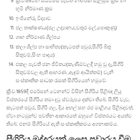
ක්‍රි.ව.05වන සියවසේ පැවති නාගරික සැලසුම් ක්‍රම හා
භූමි නිර්මාණ ක්‍රම
ඉංජිනේරු විද්‍යාව
ජල තාක්ෂණය(ජල උද්‍යානය,වතුර මල්,පොකුණු)
ගෘහ නිර්මාණ ශිල්පය
කලා ශිල්ප හා සාහිත්‍ය(කැටපත් පවුර,සීගිරි බිතු
සිතුවම්,සිංහ පාදය)
එකල පැවති ජන ජීවිතය(කැණීම්වලදී හමු වූ දෑ,සීගිරි
සිතුවම්වල ඇති ආභරණ ,ඇඳුම් ආයිත්තම්) වැනි
සංස්කෘතික සාධක රැසක් සීගිරියෙන් හමුවේ.
ක්‍රි.ව.1859දී එමර්සන් ටෙනන්ට් විසින් සීගිරිය පිළිබඳ ලියූ
විස්තරයේ සීගිරිය තමා දුටු ස්වරූපය දක්වා තිබේ. සීගිරි වැව,
කැටපත් පවුර, සීගිරි ගල, දිය අඟල් සහ රජ මාළිගය පිළිබදවත්,
ඒවා නටඹුන්ව පවතින ආකාරයත් ඔහුගේ විස්තරයට අයත්ව
තිබේ. එනම් සීගිරියේ ඇති සංස්කෘතිකමය අගනාකම්ය.
සීගිරිය මුද්දරයක් ලෙස ප්‍රවාරය වීම