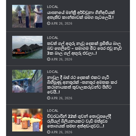
LOCAL
යාපනයේ මන්ත්‍රී අර්ච්චුනා ගිනිඅවියක්
අතැතිව කාන්තාවක් සමග පැටලෙයි.!
APR 26, 2026
LOCAL
තවත් ගල් අගුරු නැවු දෙකක් ප‍්‍රමිතිය බාල
බව හෙලිවේ – සමාගම මීට පෙර එවූ නැව්
3ක බාල ගල් අඟුරු එවලා..!
APR 26, 2026
LOCAL
නාවුල දී බස් රථ දෙකක් එකට ගැටී
බිහිසුණු අනතුරක් -තනතුර අමතක කර
කථානායකත් තුවාලකරුවන්ට පිහිට
වෙයි..!
APR 26, 2026
LOCAL
චීවරධාරින් 22ක් ගුවන් තොටුපලේදී
රුපියල් බිලියනයකට වැඩි මත්ද්‍රව්‍ය
තොගයක් සමඟ අත්අඩංගුවට…!
APR 26, 2026