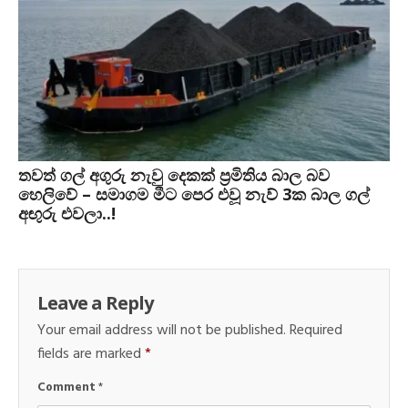
තවත් ගල් අගුරු නැවු දෙකක් ප‍්‍රමිතිය බාල බව
හෙලිවේ – සමාගම මීට පෙර එවූ නැව් 3ක බාල ගල්
අඟුරු එවලා..!
Leave a Reply
Your email address will not be published.
Required
fields are marked
*
Comment
*