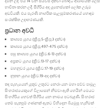
දමන ලදී. එය 14 වන සියවස දක්වා බෞද්ධ ආරාමයක් ලෙස
භාවිතා කරන ලදී. සීගිරිය අද යුනෙස්කෝ ලෝක උරුම
අඩවියකි. එය පැරණි නාගරික සැලසුම්කරණයේ හොඳම
සංරක්ෂිත උදාහරණයකි.
ප්‍රධාන අවධි
කාශ්‍යප යුගය (ක්‍රි.පූ.5-ක්‍රි.පූ.3 දක්වා)
කාශ්‍යප යුගය (ක්‍රි.පූ.497-475 දක්වා)
පසු කාශ්‍යප යුගය (ක්‍රි.ව.6-13 දක්වා)
අප්‍රකට යුගය (ක්‍රි.ව.13-17 දක්වා)
මහනුවර යුගය (ක්‍රි.ව.17-19 දක්වා)
නූතන යුගය (ක්‍රි.ව.19-අද දක්වා)
තද පැහැයෙන් යුතුව උතුරට නෙරා යන මහා පව්ව පාමුල
සිංහරාජයෙකුගේ විලාසෙන් නිමවා ඇති හෙයින් මෙයට
සිංහගිරිය හෙවත් සීගිරිය යන නාමය පටබැඳුණි. සිංහරාජ
තෙම් සැතපුම් ගණනක් ඈතට විහිදෙන බියමුසු හැඟිමක්