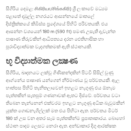
සීගිරිය
දෙමළ: சிகிரியா/சிங்ககிரி) ශ්‍රී ලංකාවේ මධ්‍යම
පළාතේ දඹුල්ල නගරයට ආසන්නයේ මාතලේ
දිස්ත්‍රික්කයේ කිඹිස්ස ප්‍රදේශයේ පිහිටි පරිවතයකි. එය
ආසන්න වශයෙන් 180 m (590 ft) පමණ උසැති දැවැන්ත
පාෂාණ තීරුවකින් ආධිපත්‍යය දරන ඓතිහාසික හා
පුරාවිද්‍යාත්මක වැදගත්කමක් ඇති ස්ථානයකි.
භූ විද්‍යාත්මක ලක්‍ෂණ
සීගිරිය, ඛාදනයට ලක්වූ ගිණිකන්දකින් පිටවී සිසිල් වුණු
ආග්නේය පාෂාණ යන්ගෙන් නිර්මාණය වූ පර්වතයකි. ඇල
හාත්පස පිහිටි තැනිතලාවෙන් ඉහළට නැගුණු එය ඕනෑම
පැත්තකින් සැතපුම් ගණනාවක් ඈතට දිස්වේ. පර්වතය වටා
තිබෙන තැන්නෙන් එක්වරම ඉහළට නැගුණු අධික බෑවුමකින්
යුක්ත ගොඩනැගිල්ලක් මත එය පිහිටා ඇත. පර්වතය මීටර්
180 ක් උස වන අතර සෑම පැත්තකින්ම ප්‍රපාතාකාරය. බොහෝ
ස්ථාන පාදම ලෙසට නෙරා ඇත. අන්ඩාකාර දිගු ආරක්ෂක