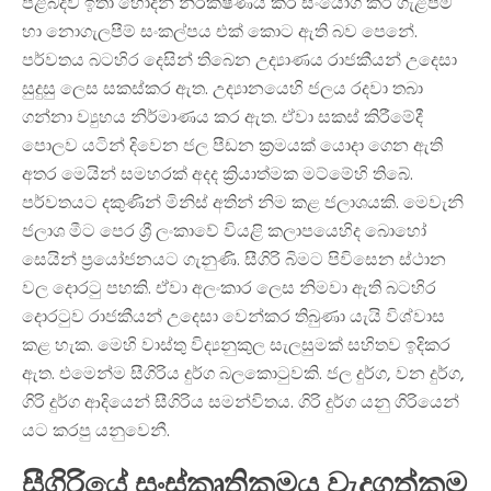
පිළිබදව ඉතා හොදින් නිරීක්ෂණය කර සංයෝග කර ගැළපීම්
හා නොගැලපීම් සංකල්පය එක් කොට ඇති බව පෙනේ.
පර්වතය බටහිර දෙසින් තිබෙන උද්‍යාණය රාජකීයන් උදෙසා
සුදුසු ලෙස සකස්කර ඇත. උද්‍යානයෙහි ජලය රදවා තබා
ගන්නා ව්‍යුහය නිර්මාණය කර ඇත. ඒවා සකස් කිරීමේදී
පොලව යටින් දිවෙන ජල පීඩන ක්‍රමයක් යොදා ගෙන ඇති
අතර මෙයින් සමහරක් අදද ක්‍රියාත්මක මට්මේහි තිබේ.
පර්වතයට දකුණින් මිනිස් අතින් නිම කළ ජලාශයකි. මෙවැනි
ජලාශ මීට පෙර ශ්‍රී ලංකාවේ වියළි කලාපයෙහිද බොහෝ
සෙයින් ප්‍රයෝජනයට ගැනුණි. සීගිරි බිමට පිවිසෙන ස්ථාන
වල දොරටු පහකි. ඒවා අලංකාර ලෙස නිමවා ඇති බටහිර
දොරටුව රාජකීයන් උදෙසා වෙන්කර තිබුණා යැයි විශ්වාස
කළ හැක. මෙහි වාස්තු විද්‍යනුකුල සැලසුමක් සහිතව ඉදිකර
ඇත. එමෙන්ම සීගිරිය දුර්ග බලකොටුවකි. ජල දුර්ග, වන දුර්ග,
ගිරි දුර්ග ආදියෙන් සීගිරිය සමන්විතය. ගිරි දුර්ග යනු ගිරියෙන්
යට කරපු යනුවෙනී.
සීගිරියේ සංස්කෘතිකමය වැදගත්කම