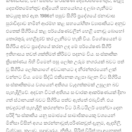
කණ්ඩායම්, වන සත්ත්ව සංරක්ෂණ දෙපාර්තමේන්තුව, කැළෑ
දෙපාර්තමේන්තුව ආදියෙහි සහයෝගය ද ලබා ගැනීමට
කටයුතු කර ඇත. 1986න් පසුව සීගිරි ප්‍රදේශයේ ජනාවාස
පුරාවිද්‍යාව නමින් ආරම්භ කළ සහයෝගීතා ව්‍යාපෘතියට අනුව
එතෙක් සීගිරියේ කළ පර්යේෂණවලින් හෙළි නොවූ බොහෝ
තොරතුරු හෙළිදරව් කර ලැනීමට හැකි විය. විශේෂයෙන් ම
සීගිරිය අවට ප්‍රදේශයේ කරන ලද මේ පර්යේෂණ සීගිරි
ඉතිහාසය තවත් ශක්තිමත් කිරීමට පදනම විය. සංස්කෘතික
ත්‍රිකෝණය බිහි වීමෙන් පසු ලෝක උරුම නගරයක් බවට පත්
වූ සීගිරිය ලෝකයාගේ අවධානයට ද නිරන්තරයෙන් ලක්
වන්නට විය. මෙම සිද්ධි එකිනෙක ගළපා බලන විට සීගිරිය
සංස්කෘතිකමය වශයෙන් අතිශය වැදගත්කමක් උසුලන බව
පැහැදිලිවේ. අදවන විටත් අතිශය සංචාරක ආකර්ෂණයක් දිනා
ගත් ස්ථානයක් බවට සීගිරිය පත්ව ඇත්තේ එබැවිනි. එය
තවදුරටත් පැහැදිලි කරගන්නා විට ඊ.බී.ටයිලර් පෙන්වා දෙන
පරිදි “සංස්කෘතිය යනු සමාජයේ සාමාජිකයෙකු වශයෙන්
මිනිසා විසින් අගය කරන්නාවූත්,පරිණතවූත් දැනුම, ඇදහිලි,
විශ්වාස, කලාව, සදාචාරය, නීතිය, සිරිත් විරිත් හා අනෙකුත්