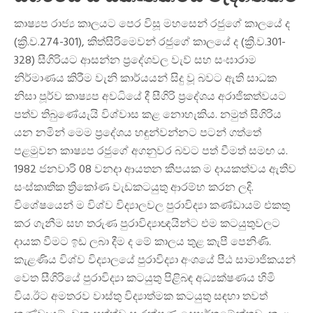
කාෂ්‍යප රාජ්‍ය කාලයට පෙර විසූ මහසෙන් රජුගේ කාලයේ ද
(ක්‍රි.ව.274-301), කිත්සිරිමෙවන් රජුගේ කාලයේ ද (ක්‍රි.ව.301-
328) සීගිරියට ආසන්න ප්‍රදේශවල වැව් සහ සංඝාරාම
නිර්මාණය කිරීම වැනි කාර්යයන් සිදු වූ බවට ඇති සාධක
නිසා පූර්ව කාෂ්‍යප අවධියේ දී සීගිරි ප්‍රදේශය අරාජිකත්වයට
පත්ව තිබුණේයැයි විශ්වාස කළ නොහැකිය. නමුත් සීගිරිය
යන නමින් මෙම ප්‍රදේශය හඳුන්වන්නට පටන් ගත්තේ
පළමුවන කාෂ්‍යප රජුගේ අගනුවර බවට පත් වීමත් සමඟ ය.
1982 ජනවාරි 08 වනදා ආයතන කීපයක ම දායකත්වය ඇතිව
සංස්කෘතික ත්‍රිකෝණ වැඩකටයුතු ආරම්භ කරන ලදි.
විශේෂයෙන් ම විශ්ව විද්‍යාලවල පුරාවිද්‍යා කණ්ඩායම් එකතු
කර ගැනීම සහ තරුණ පුරාවිද්‍යාඥයින්ට එම කටයුතුවලට
දායක වීමට ඉඩ ලබා දීම ද මේ කාලය තුළ කැපී පෙනිණි.
කැළණිය විශ්ව විද්‍යාලයේ පුරාවිද්‍යා අංශයේ පීඨ සාමාජිකයන්
වෙත සීගිරියේ පුරාවිද්‍යා කටයුතු පිළිබඳ අධ්‍යක්ෂණය හිමි
විය.ඊට අමතරව වාස්තු විද්‍යාත්මක කටයුතු සඳහා තවත්