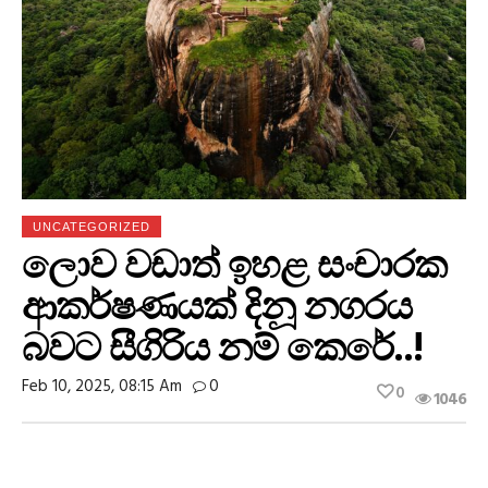
UNCATEGORIZED
ලොව වඩාත් ඉහළ සංචාරක
ආකර්ෂණයක් දිනූ නගරය
බවට සීගිරිය නම් කෙරේ..!
Feb 10, 2025, 08:15 Am
0
0
1046