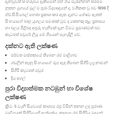
දැනවුවත් සිංහරූපය දැකීමෙන් එහි ගිය පැරැන්නන් තරම්ම
නුතන යුගයේ මුල් ම පුරා විද්‍යාඥයන් ද, වශීකෘත වු බව 1898 දී
ඒච්.සී.පී.බෙල් මහතා ප්‍රකාශ කර ඇත. දැනට ශේෂව ඇතත්
සිංහයාගේ බාහු යුගලය පමණක් වුව ද කෙනකු තුළ ප්‍රතාපය
හා බලය පිළිබද අපුරු හැඟිමක් දැන වීමට ප්‍රමාණවත් බව
කැටපත් පවුරේ ලියු මේ ගීයෙන් පැහැදිලි වේ.
දක්නට ඇති ලක්ෂණ
පර්වත මස්තකයේ තිබෙන රජ මාළිගාව
ගඩලින් තැනූ සිංහයාගේ රූප ඇඳ තිබෙන සීගිරි ලලනාවන්
සීගිරි කැටපත් පවුර
දිය අගල්
පුරා විද්‍යාත්මක නටඹුන් හා විශේෂ
ලක්ෂණ
ක්‍රි.ව. 5 වැනි සියවසේ කාශ්‍යප රජු විසින් තනන ලද පුරාණ
මාළිගයක් සීගිරියෙහි ඇත්තේය. කාශ්‍යප රජු සීගිරිය මුදුනේ