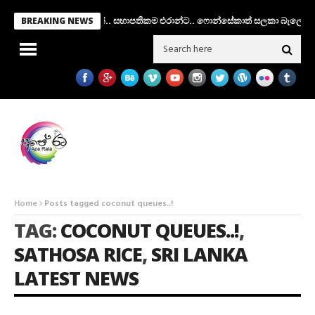
වේ.. අතුරු පාලක කමිටුවක්.. සභාපතිකම එරාන්ට.. ෆොන්සේකාත් සලකා බැලේ..!
BREAKING NEWS
Home
Posts tagged coconut queues..!
TAG:
COCONUT QUEUES..!
,
SATHOSA RICE
,
SRI LANKA
LATEST NEWS