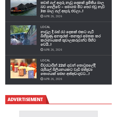
තවත් ගල් අගුරු නැවු දෙකක් ප‍්‍රමිතිය බාල
බව හෙලිවේ – සමාගම මීට පෙර එවූ නැව්
3ක බාල ගල් අඟුරු එවලා..!
APR 26, 2026
LOCAL
නාවුල දී බස් රථ දෙකක් එකට ගැටී
බිහිසුණු අනතුරක් -තනතුර අමතක කර
කථානායකත් තුවාලකරුවන්ට පිහිට
වෙයි..!
APR 26, 2026
LOCAL
චීවරධාරින් 22ක් ගුවන් තොටුපලේදී
රුපියල් බිලියනයකට වැඩි මත්ද්‍රව්‍ය
තොගයක් සමඟ අත්අඩංගුවට…!
APR 26, 2026
ADVERTISEMENT