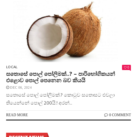
0
LOCAL
සතොසේ පොල් පෝලිමක්..? – පාරිභෝගිකයන්
එළොව පොල් පෙනෙන බව කියයි
DEC 06, 2024
සතොසේ පොල් පෝලිමක්.? කොටුව සතොසට එවලා
තියෙන්නේ පොල් 200යි.! අරන්...
READ MORE
0 COMMENT