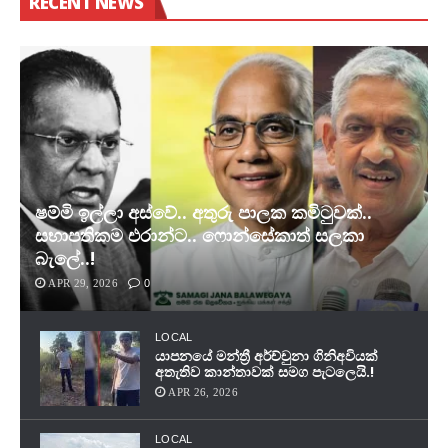
RECENT NEWS
ෂම්මි ඉල්ලා අස්වේ.. අතුරු පාලක කමිටුවක්..
සභාපතිකම එරාන්ට.. ෆොන්සේකාත් සලකා
බැලේ..!
APR 29, 2026
0
LOCAL
යාපනයේ මන්ත්‍රී අර්ච්චුනා ගිනිඅවියක්
අතැතිව කාන්තාවක් සමග පැටලෙයි.!
APR 26, 2026
LOCAL