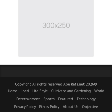
Copyright All rights reserved Ape Rata.net 2026©
Home
Local
Life Style
Cultivate and Gardening
World
Entertainment
Sports
Featured
Technology
Privacy Policy
Ethics Policy
About Us
Objective