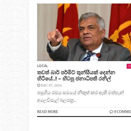
LOCAL
තවත් බාර් පර්මිට් තුන්සීයක් දෙන්න
හිටියේ..! – හිටපු ජනාධිපති රනිල්
DEC 07, 2024
පසුගිය රජය සමයේ නිකුත් කර ඇති මත්පැන්
අලෙවිසැල් බලපත‍්‍ර...
READ MORE
0 COMME