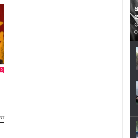
ෂ
ක
ෆ
0
NT