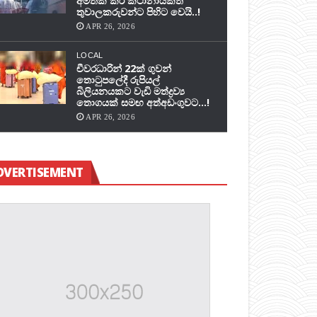
අමතක කර කථානායකත්
තුවාලකරුවන්ට පිහිට වෙයි..!
APR 26, 2026
LOCAL
චීවරධාරින් 22ක් ගුවන්
තොටුපලේදී රුපියල්
බිලියනයකට වැඩි මත්ද්‍රව්‍ය
තොගයක් සමඟ අත්අඩංගුවට…!
APR 26, 2026
DVERTISEMENT