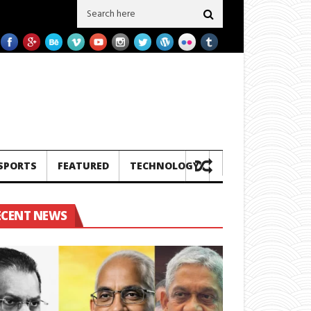
ග පැටලෙයි.!
තවත් ගල් අගුරු නැවු දෙකක් ප‍්‍රමිතිය බාල බව හෙලිවේ – සමාගම ම
SPORTS
FEATURED
TECHNOLOGY
ECENT NEWS