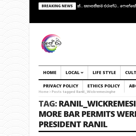
ෂම්මි ඉල්ලා අස්වේ.. අතුරු පාලක කමිටුවක්.. සභාපතිකම එරාන්ට.. ෆොන්සේකාත
BREAKING NEWS
HOME
LOCAL
LIFE STYLE
CUL
PRIVACY POLICY
ETHICS POLICY
AB
Home
Posts tagged Ranil_Wickremesinghe
TAG:
RANIL_WICKREMES
MORE BAR PERMITS WERE 
PRESIDENT RANIL