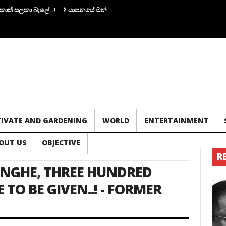
් සලකා බැලේ..!
යාපනයේ මන්ත්‍රී අර්ච්චුනා ගිනිඅවියක් අතැතිව කාන්තාවක් සම
TIVATE AND GARDENING
WORLD
ENTERTAINMENT
OUT US
OBJECTIVE
R
INGHE
,
THREE HUNDRED
TO BE GIVEN..! - FORMER