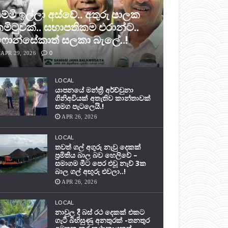
ම්මි ඉල්ලා අස්වේ.. අතුරු පාලක
මිටුවක්.. සභාපතිකම එරාන්ට..
ොන්සේකාත් සලකා බැලේ..!
APR 29, 2026
0
LOCAL
යාපනයේ මන්ත්‍රී අර්ච්චුනා
ගිනිඅවියක් අතැතිව කාන්තාවක්
සමග පැටලෙයි.!
APR 26, 2026
LOCAL
තවත් ගල් අගුරු නැවු දෙකක්
ප‍්‍රමිතිය බාල බව හෙලිවේ –
සමාගම මීට පෙර එවූ නැව් 3ක
බාල ගල් අඟුරු එවලා..!
APR 26, 2026
LOCAL
නාවුල දී බස් රථ දෙකක් එකට
ගැටී බිහිසුණු අනතුරක් -තනතුර