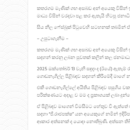
කතරගම මැණික් ගඟ අසබඩ අන් අයෙකු විසින් 
මාධ්‍ය විසින් වරදවා පළ කර ඇතැයි හිටපු ජන
සිය නිල ෆේස්බුක් පිටුවෙහි සටහනක් තබමින්
– උපුටාගැනීම –
කතරගම මැණික් ගඟ අසබඩ අන් අයෙකු විසින් ඉ
සඳහන් කරනු ලබන පුවතක් කලින් කල ජනමාධ්‍
2025 ඔක්තෝබර් 13 වැනි සඳුදා ද (ඊයේ) ඇතැම් 
ගොඩනැගිල්ල පිළිබඳව සඳහන් කිරීමේදී මාගේ 
එකී ගොඩනැගිල්ලේ අයිතිය පිළිබඳව පසුගිය වකව
පරීක්ෂණයට අදාළ ව මම ද ප්‍රකාශයක් ලබා දුන්න
ඒ පිළිබඳව මාගෙන් විමසීමට හේතුව වී ඇත්තේ
සඳහා “ජී.රාජපක්ෂ” යන අයෙකුගේ නමින් ඉදිරිප
ආකාර අත්සනක් ද යොදා නොතිබුණි. අත්සන තිබිය 