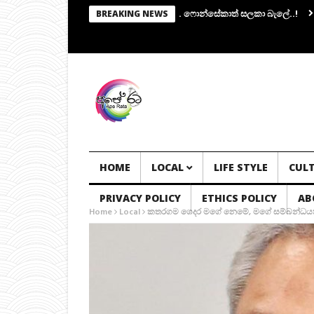
රු පාලක කමිටුවක්.. සභාපතිකම එරාන්ට.. ෆොන්සේකාත් සලකා බැලේ..!
යාපනයේ ම
BREAKING NEWS
HOME
LOCAL
LIFE STYLE
CUL
PRIVACY POLICY
ETHICS POLICY
AB
Home
Local
කතරගම ගෙදර මගේ නෙමේ, මගේ සම්බන්ධයකුත