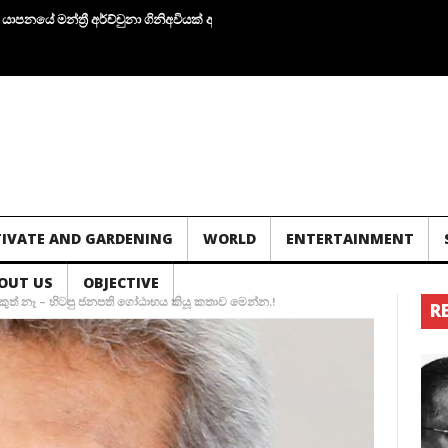
න්ත්‍රී අර්ච්චුනා ගිනිඅවියක් අතැතිව කාන්තාවක් සමග පැටලෙයි.!
තවත් ගල් අගු
TIVATE AND GARDENING
WORLD
ENTERTAINMENT
OUT US
OBJECTIVE
් නෑ – හිටපු ජනපති ගෝඨාභය කියූ කතාව මෙන්න.!
R