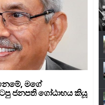
ෂ
ක
ෆ
නෙමේ, මගේ
ිටපු ජනපති ගෝඨාභය කියූ