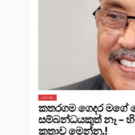
LOCAL
කතරගම ගෙදර මගේ 
සම්බන්ධයකුත් නෑ – හ
කතාව මෙන්න.!