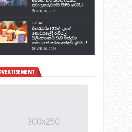
අමතක කර කථානායකත්
තුවාලකරුවන්ට පිහිට වෙයි..!
APR 26, 2026
LOCAL
චීවරධාරින් 22ක් ගුවන්
තොටුපලේදී රුපියල්
බිලියනයකට වැඩි මත්ද්‍රව්‍ය
තොගයක් සමඟ අත්අඩංගුවට…!
APR 26, 2026
DVERTISEMENT