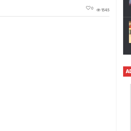
0
1545
A