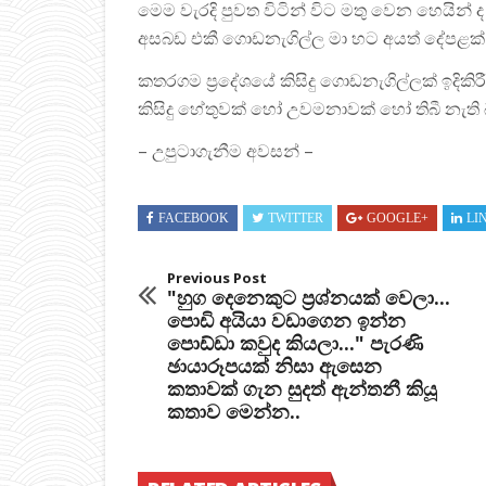
මෙම වැරදි පුවත විටින් විට මතු වෙන හෙයින්
අසබඩ එකී ගොඩනැගිල්ල මා හට අයත් දේපළක්
කතරගම ප්‍රදේශයේ කිසිදු ගොඩනැගිල්ලක් ඉදි
කිසිදු හේතුවක් හෝ උවමනාවක් හෝ තිබී නැති බ
– උපුටාගැනීම අවසන් –
FACEBOOK
TWITTER
GOOGLE+
LI
Previous Post
"හුග දෙනෙකුට ප්‍රශ්නයක් වෙලා...
පොඩි අයියා වඩාගෙන ඉන්න
පොඩ්ඩා කවුද කියලා..." පැරණි
ඡායාරූපයක් නිසා ඇසෙන
කතාවක් ගැන සුදත් ඇන්තනී කියූ
කතාව මෙන්න..