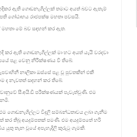
ඉදිකර ඇති ගොඩනැගිල්ලක් තමාට අයත් බවට ඇතැම්
ාධිපති ගෝඨාභය රාජපක්ෂ මහතා පවසයි.
 ඒ මහතා මේ බව සඳහන් කර ඇත.
දි කර ඇති ගොඩනැගිල්ලක් මා හට අයත් යැයි වරදවා
යයේ පළ වෙනු නිරීක්ෂණය වී තිබේ.
රූපවාහිනී නාලිකා ඔස්සේ පළ වූ පුවතකින් එකී
නම ද නැවතත් සඳහන් කර තිබේ.
ානුවේ සී.අයි.ඩී පරීක්ෂණයක් පැවැත්වුණි. එම
ෙමි.
 එම ගොඩනැගිල්ලට විදුලි සම්බන්ධතාවය ලබා ගැනීම
ත් කර තිබූ අයදුම්පතක් පමණී. එම අයදුම්පතේ හරි
යුතු තැන වූයේ අපැහැදිලි කුරුටු ගෑමකි.