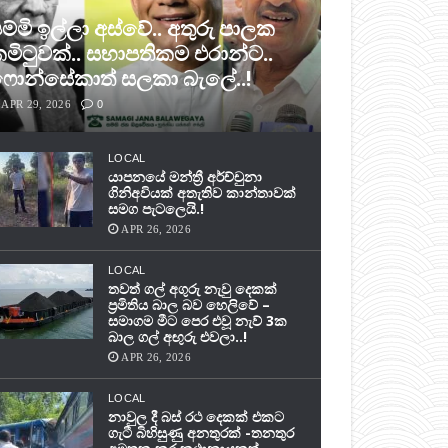
ම්මි ඉල්ලා අස්වේ.. අතුරු පාලක
මිටුවක්.. සභාපතිකම එරාන්ට..
ොන්සේකාත් සලකා බැලේ..!
APR 29, 2026
0
LOCAL
යාපනයේ මන්ත්‍රී අර්ච්චුනා
ගිනිඅවියක් අතැතිව කාන්තාවක්
සමග පැටලෙයි.!
APR 26, 2026
LOCAL
තවත් ගල් අගුරු නැවු දෙකක්
ප‍්‍රමිතිය බාල බව හෙලිවේ –
සමාගම මීට පෙර එවූ නැව් 3ක
බාල ගල් අඟුරු එවලා..!
APR 26, 2026
LOCAL
නාවුල දී බස් රථ දෙකක් එකට
ගැටී බිහිසුණු අනතුරක් -තනතුර