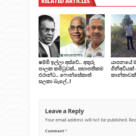
RELATED ARTICLES
ෂම්මි ඉල්ලා අස්වේ.. අතුරු
යාපනයේ මන්ත
පාලක කමිටුවක්.. සභාපතිකම
ගිනිඅවියක්
එරාන්ට.. ෆොන්සේකාත්
කාන්තාවක්
සලකා බැලේ..!
Leave a Reply
Your email address will not be published.
Req
Comment
*