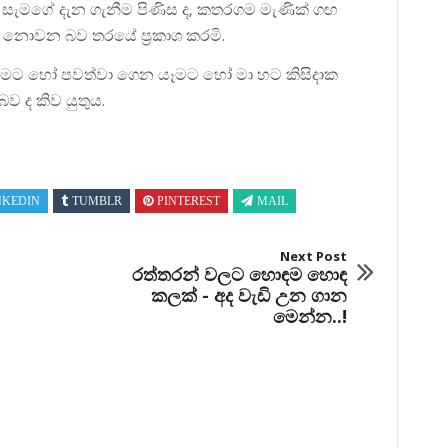
 ද සැමගේ දැන ගැනීම පිණිස ද, කතරගම මැණික් ගඟ
 නොවන බව තරයේ ප්‍රකාශ කරමි.
කිරීමට හෝ පවත්වා ගෙන යෑමට හෝ මා හට කිසිදාක
ව ද කිව යුතුය.
NKEDIN
TUMBLR
PINTEREST
MAIL
Next Post
රත්තරන් වලට හොඳම හොඳ
කලක් - අද වැඩි උන ගාන
මෙන්න..!