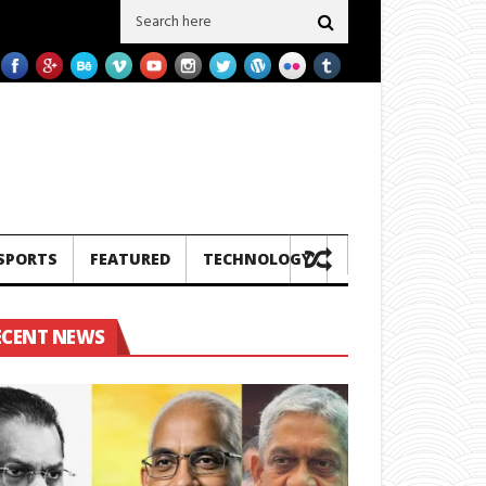
රු නැවු දෙකක් ප‍්‍රමිතිය බාල බව හෙලිවේ – සමාගම මීට පෙර එවූ නැව් 3ක බාල ගල් අ
SPORTS
FEATURED
TECHNOLOGY
ECENT NEWS