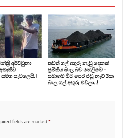
්‍රී අර්ච්චුනා
තවත් ගල් අගුරු නැවු දෙකක්
 අතැතිව
ප‍්‍රමිතිය බාල බව හෙලිවේ –
 සමග පැටලෙයි.!
සමාගම මීට පෙර එවූ නැව් 3ක
බාල ගල් අඟුරු එවලා..!
uired fields are marked
*