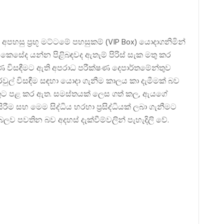
 අපහසු ප්‍රභූ මට්ටමේ පහසුකම් (VIP Box) යොදාගනිමින්
කෙසේද යන්න පිළිබඳවද ඇතැම් පිරිස් සැක මතු කර
ණ විසඳීමට ඇති අපරාධ පරීක්ෂණ දෙපාර්තමේන්තුව
රවුල් විසඳීම සඳහා යොදා ගැනීම කාලය කා දැමීමක් බව
සතුට පළ කර ඇත. සමස්තයක් ලෙස ගත් කල, ඇයගේ
ීම සහ මෙම සිද්ධිය හරහා ප්‍රසිද්ධියක් ලබා ගැනීමට
 පවතින බව අදහස් දැක්වීම්වලින් පැහැදිලි වේ.