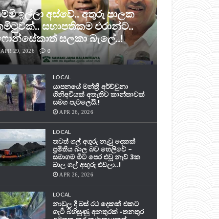
ම්මි ඉල්ලා අස්වේ.. අතුරු පාලක
මිටුවක්.. සභාපතිකම එරාන්ට..
ොන්සේකාත් සලකා බැලේ..!
APR 29, 2026
0
LOCAL
යාපනයේ මන්ත්‍රී අර්ච්චුනා
ගිනිඅවියක් අතැතිව කාන්තාවක්
සමග පැටලෙයි.!
APR 26, 2026
LOCAL
තවත් ගල් අගුරු නැවු දෙකක්
ප‍්‍රමිතිය බාල බව හෙලිවේ –
සමාගම මීට පෙර එවූ නැව් 3ක
බාල ගල් අඟුරු එවලා..!
APR 26, 2026
LOCAL
නාවුල දී බස් රථ දෙකක් එකට
ගැටී බිහිසුණු අනතුරක් -තනතුර