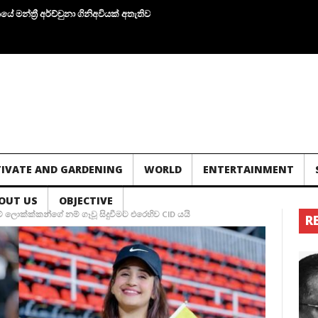
අර්ච්චුනා ගිනිඅවියක් අතැතිව කාන්තාවක් සමග පැටලෙයි.!
තවත් ගල් අගුරු නැවු 
TIVATE AND GARDENING
WORLD
ENTERTAINMENT
OUT US
OBJECTIVE
ට් ලොක්ක්කන්ගේ නම් ගෑවූ සිදුවීමට එරෙහිව CID යයි
R