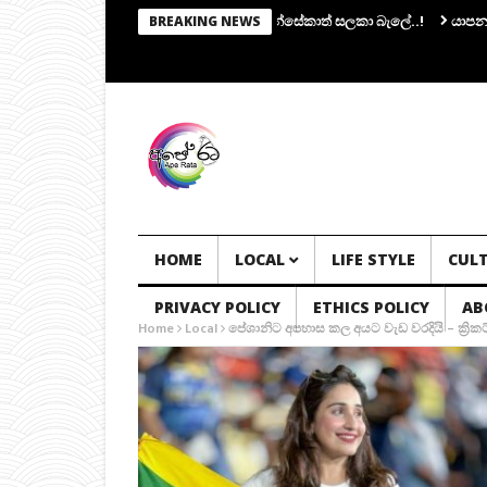
කමිටුවක්.. සභාපතිකම එරාන්ට.. ෆොන්සේකාත් සලකා බැලේ..!
යාපනයේ මන්ත්‍රී 
BREAKING NEWS
HOME
LOCAL
LIFE STYLE
CUL
PRIVACY POLICY
ETHICS POLICY
AB
Home
Local
පේශානිට අපහාස කල අයට වැඩ වරදියි – ක්‍රික