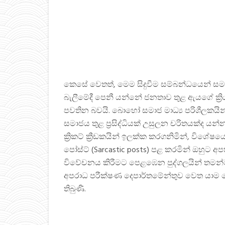
කෙසේ වෙතත්, මෙම සිදුවීම සම්බන්ධයෙන් සමාජ 
බැලීමේදී පෙනී යන්නේ ජනතාව තුළ ඇයගේ ක්‍
පවතින බවයි. බොහෝ සමාජ මාධ්‍ය පරිශීලකයින
සමාජය තුළ ප්‍රසිද්ධියක් උසුලන චරිතයක්ද යන්
ක්‍රිකට් ක්‍රීඩකයින් ඉලක්ක කරගනිමින්, වි
පෝස්ට් (Sarcastic posts) පළ කරමින් ඔහුට 
විවේචනය කිරීමට පෙළඹෙන පුද්ගලයින් තමන්
අපරාධ පරීක්ෂණ දෙපාර්තමේන්තුව වෙත යාම 
තිබුණි.