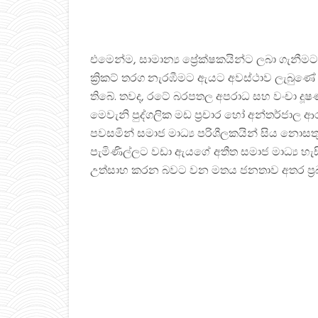
එමෙන්ම, සාමාන්‍ය ප්‍රේක්ෂකයින්ට ලබා ගැනීමට
ක්‍රිකට් තරග නැරඹීමට ඇයට අවස්ථාව ලැබුණේ 
තිබේ. තවද, රටේ බරපතල අපරාධ සහ වංචා දූෂ
මෙවැනි පුද්ගලික මඩ ප්‍රචාර හෝ අන්තර්ජාල ආ
පවසමින් සමාජ මාධ්‍ය පරිශීලකයින් සිය නො
පැමිණිල්ලට වඩා ඇයගේ අතීත සමාජ මාධ්‍ය හැසිර
උත්සාහ කරන බවට වන මතය ජනතාව අතර ප්‍රබලව