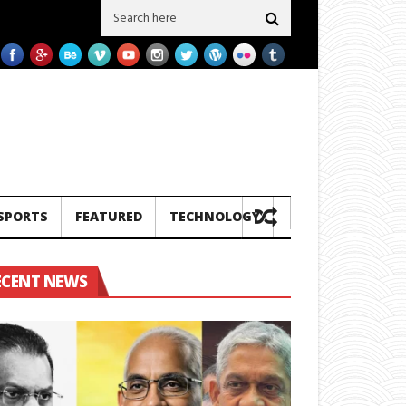
දෙකක් ප‍්‍රමිතිය බාල බව හෙලිවේ – සමාගම මීට පෙර එවූ නැව් 3ක බාල ගල් අඟුරු එවල
SPORTS
FEATURED
TECHNOLOGY
ECENT NEWS