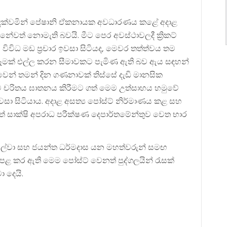
ස් දක්වමින් පේෂානි ඒකනායක අවධාරණය කළේ අදාළ
නේවත් නොමැති බවයි. මීට පෙර අවස්ථාවලදී ක්‍රිකට්
ූ විවිධ මඩ ප්‍රචාර ඉවසා සිටියද, මෙවර තත්ත්වය තම
පෑමක් එල්ල කරන සීමාවකට පැමිණ ඇති බව ඇය සඳහන්
වෙන් තමන් දින ගණනාවක් තිස්සේ දැඩි මානසික
ම චරිතය ඝාතනය කිරීමට ගත් මෙම උත්සාහය හමුවේ
සා සිටියාය. අදාළ අසත්‍ය පෝස්ට් නිර්මාණය කළ සහ
ත් සාක්ෂි අපරාධ පරීක්ෂණ දෙපාර්තමේන්තුව වෙත භාර
ි ද සිල්වා සහ ජයන්ත ධර්මදාස යන මහත්වරුන් සමඟ
පළ කර ඇති මෙම පෝස්ට් වෙනත් පුද්ගලයින් රැසක්
ා දෙයි.