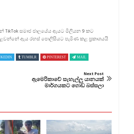
න්නේ TikTok සමාජ ජාලයේය ඇයට මිලියන 9 කට
පළවන්නේ ඇය රහස් පොලිසියට පැමිණ කළ ප්‍රකාශයයි
NKEDIN
TUMBLR
PINTEREST
MAIL
Next Post
ඇමෙරිකාවේ සැහැල්ලු යානයක්
මාර්ගයකට ගොඩ බස්සලා