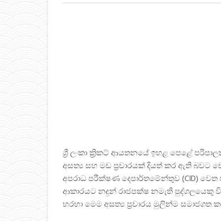
ශ්‍රී ලංකා ක්‍රිකට් ආයතනයේ ඉහළ පෙළේ පරිප
අසත්‍ය සහ මඩ ප්‍රචාරයක් දියත් කර ඇති බ
අපරාධ පරීක්ෂණ දෙපාර්තමේන්තුව (CID) වෙ
ආකාරයට නදුන් රාජපක්ෂ නමැති පුද්ගලයෙකු වි
හරහා මෙම අසත්‍ය ප්‍රචාරය මුලින්ම සමාජගත ක