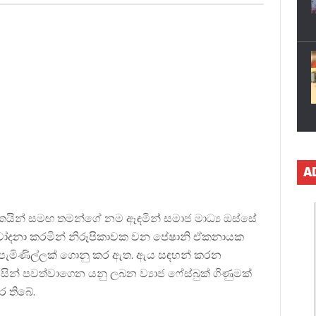
A
ාලකයින් සමඟ තමන්ගේ නම ඈඳමින් සමාජ මාධ්‍ය ඔස්සේ
වට චෝදනා කරමින් නිරූපිකාවක වන පේෂානි ඒකනායක
ත පැමිණිල්ලක් ගොනු කර ඇත. ඇය සඳහන් කරන
සින් පවත්වාගෙන යනු ලබන ව්‍යාජ ෆේස්බුක් ගිණුමක්
ර තිබේ.