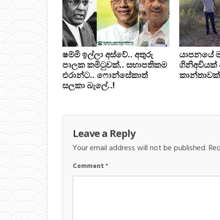
ෂම්මි ඉල්ලා අස්වේ.. අතුරු
යාපනයේ මන්ත
පාලක කමිටුවක්.. සභාපතිකම
ගිනිඅවියක්
එරාන්ට.. ෆොන්සේකාත්
කාන්තාවක්
සලකා බැලේ..!
Leave a Reply
Your email address will not be published.
Req
Comment
*