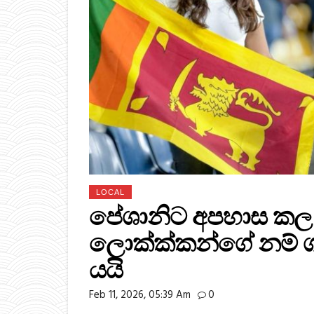
LOCAL
පේශානිට අපහාස කල අයට
ලොක්ක්කන්ගේ නම් ගෑව
යයි
Feb 11, 2026, 05:39 Am
0