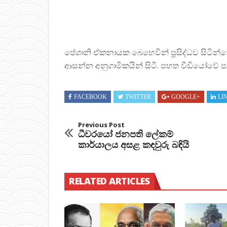
පේශානි ඒකනායක බෙහෙවින් ප්‍රසිද්ධව සිටි
ආසන්න අනුගාමිකයින් සිටී. පහත වීඩියෝවේ 
FACEBOOK
TWITTER
GOOGLE+
LI
Previous Post
ධීවරයෝ ජනපති ලේකම්
කාර්යාලය අසළ කඳවුරු බඳියි
RELATED ARTICLES