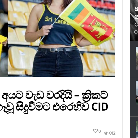
ෂ
ක
ෆ
 වැඩ වරදියි – ක්‍රිකට්
ූ සිදුවීමට එරෙහිව CID
0
812