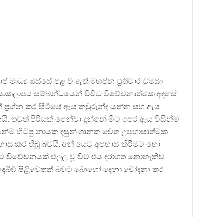
මාධ්‍ය ඔස්සේ පළ වී ඇති මහජන ප්‍රතිචාර විමසා
රියාකලාපය සම්බන්ධයෙන් විවිධ විවේචනාත්මක අදහස්
් ප්‍රශ්න කර සිටියේ ඇය කවුරුන්ද යන්න සහ ඇය
නයි. තවත් පිරිසක් පෙන්වා දුන්නේ මීට පෙර ඇය විසින්ම
ශේෂයෙන්ම හිටපු නායක දසුන් ශානක වෙත උපහාසාත්මක
අපහාස කර තිබූ බවයි. අන් අයට අපහාස කිරීමට හෝ
ට විවේචනයක් එල්ල වූ විට එය දරාගත නොහැකිව
දෙබිඩි පිළිවෙතක් බවට බොහෝ දෙනා චෝදනා කර