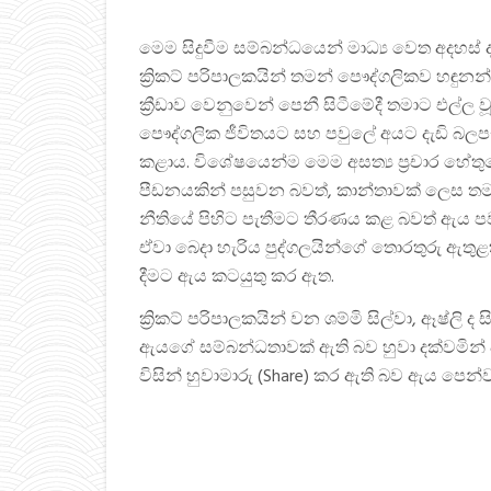
මෙම සිදුවීම සම්බන්ධයෙන් මාධ්‍ය වෙත අදහ
ක්‍රිකට් පරිපාලකයින් තමන් පෞද්ගලිකව හඳුනන්
ක්‍රීඩාව වෙනුවෙන් පෙනී සිටීමේදී තමාට එල්ල ව
පෞද්ගලික ජීවිතයට සහ පවුලේ අයට දැඩි බල
කළාය. විශේෂයෙන්ම මෙම අසත්‍ය ප්‍රචාර හේතු
පීඩනයකින් පසුවන බවත්, කාන්තාවක් ලෙස ත
නීතියේ පිහිට පැතීමට තීරණය කළ බවත් ඇය පව
ඒවා බෙදා හැරිය පුද්ගලයින්ගේ තොරතුරු ඇතුළ
දීමට ඇය කටයුතු කර ඇත.
ක්‍රිකට් පරිපාලකයින් වන ශම්මි සිල්වා, ඈෂ්ල
ඇයගේ සම්බන්ධතාවක් ඇති බව හුවා දක්වමින් 
විසින් හුවාමාරු (Share) කර ඇති බව ඇය පෙන්ව