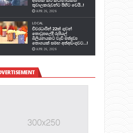
අමතක කර කථානායකත්
තුවාලකරුවන්ට පිහිට වෙයි..!
APR 26, 2026
LOCAL
චීවරධාරින් 22ක් ගුවන්
තොටුපලේදී රුපියල්
බිලියනයකට වැඩි මත්ද්‍රව්‍ය
තොගයක් සමඟ අත්අඩංගුවට…!
APR 26, 2026
DVERTISEMENT