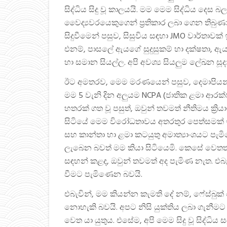
සිද්ධිය සිදු වූ කාලයයි. මම මෙම සිද්ධිය දෙස 
වෛද්‍යවරයෙකුගෙන් ප්‍රතිකාර ලබා ගෙන ති
සිදුවීමෙන් පසුව, සිසුවිය සඳහා JMO වාර්තාවක
එනම්, පාසලේ ඇයගේ සුදුසුකම් හා දක්ෂතා, ඇය
හා සමාන සියල්ල. අපි අවශ්‍ය සියලුම ලේඛන ස
ඊට අමතරව, මෙම මරණයෙන් පසුව, දෙමාපියන්ට
මම 5 වැනි දින අලුයම NCPA (ජාතික ළමා ආරක
හතරක් ගත වූ පසුත්, ඔවුන් තවමත් නීතිමය ක්‍රිය
සිටියේ මෙම විරෝධතාවය අතරතුර පෙත්සමක් ඉදිර
සහ කාන්තා හා ළමා කටයුතු අමාත්‍යාංශයට පැම
ලැබෙන බවත් මම කියා සිටියෙමි. කෙසේ වෙතත්,
සඳහන් කළද, ඔවුන් තවමත් අද පැමිණ නැත. එබැ
වීමට පැමිණෙන බවයි.
එබැවින්, මම කියන්න කැමති දේ නම්, ෆේස්බුක
නොහැකි බවයි. අපට නිසි යුක්තිය ලබා ගැනීමට අ
වෙත යා යුතුය. එසේම, අපි මෙම සිදු වූ සිද්ධිය