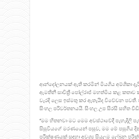
ආන්දෝලනයක් ඇති කරමින් මියගිය අම්ශිකා දැර
ඇමතිනී සාවිත්‍රී පෝල්රාජ් මහත්මිය කළ කතාව
වැරදි ලෙස ඉස්මතු කර ඇතැයිද විවේචන පවතී
සිංහල පරිවර්තනයයි. සිංහල උප සිරසි සහිත ව
“මම හිතනවා මට මෙම අවස්ථාවේදී පැහැදිලි පැහැද
සිසුවියගේ මරණයෙන් පසුව, මම මේ පසුගිය දිනවල
පරීක්ෂණයක් සඳහා අවශ්‍ය සියලුම ලේඛන පරීක්