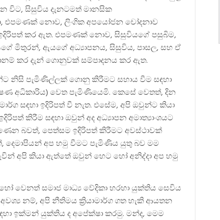
බලන විට, සිසුවිය දැනටමත් මානසික
බුණා, එපමණක් නොව, ලිංගික අපයෝජන චෝදනාව
් ඉදිරිපත් කර ඇත. එපමණක් නොව, සිසුවියගේ පසුබිම,
ගේ මිතුරන්, ඇයගේ අධ්‍යාපනය, සිසුවිය, පාසල, සහ ඒ
ූදානම් කර දැන් ගොනුවක් සම්පාදනය කර ඇත.
 නිසි පැමිණිල්ලක් ගොනු කිරීමට සහාය වීම සඳහා
්ෂණ අධිකාරිය) වෙත පැමිණියෙමි. කෙසේ වෙතත්, දින
ාමාර්ග සඳහා ඉදිරිපත් වී නැත. එසේම, අපි ඔවුන්ට කියා
ිපත් කිරීම සඳහා ඔවුන් අද අධ්‍යාපන අමාත්‍යාංශයට
ිණෙන බවත්, පෙත්සම ඉදිරිපත් කිරීමට අවස්ථාවක්
 දෙමාපියන් අප හමු වීමට පැමිණිය යුතු බව මම
වින් අපි කියා ඇත්තේ ඔවුන් හෙට හෝ අනිද්දා අප හමු
් හෝ වෙනත් සමාජ මාධ්‍ය වේදිකා හරහා යුක්තිය සෙවිය
වශ්‍ය නම්, අපි නීතිමය ක්‍රියාමාර්ග ගත හැකි ආයතන
 සඳහා ඉක්මන් යුක්තිය ද අපේක්ෂා කරමු. මන්ද, මෙම