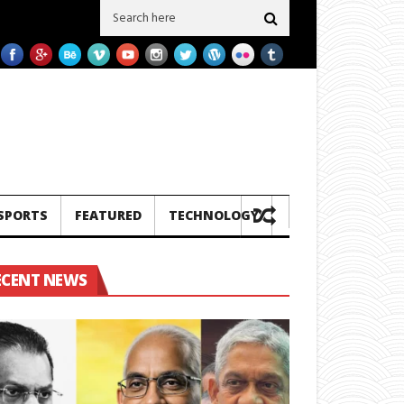
දෙකක් ප‍්‍රමිතිය බාල බව හෙලිවේ – සමාගම මීට පෙර එවූ නැව් 3ක බාල ගල් අඟුරු එවල
SPORTS
FEATURED
TECHNOLOGY
ECENT NEWS