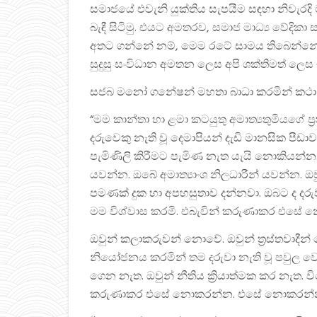
සමාජයේ එවැනි යුක්තිය සැපයීම සඳහා නිවැරදි ම
බැඳී සිටිමු. එයට අමතරව, සමාජ මාධ්‍ය වේදිකා 
අතට ගන්නේ නම්, මෙම රටේ සාමය තිබෙන්නේ නැ
සුදුසු සංවිධාන අමතන ලෙස අපි ශක්තිමත් ලෙස ඉල්ල
සජබ මනෝ ගනේෂන් මහතා බාධා කරමින් කථා
“මම කාන්තා හා ළමා කටයුතු අමාත්‍යතුමියගේ ප්‍ර
දරුවෙකු නැති වූ දෙමාපියන් දැඩි මානසික පී
පැමිණිලි කිරීමට පැමිණ නැත යැයි නොකියන්
යවන්න. ඔබේ අමාත්‍යාංශ නිලධාරීන් යවන්න. ඔ
පමණක් දුක හා අපහසුතාව දන්නවා. ඔබට ද දරු
මම විශ්වාස කරමි. එබැවින් කරුණාකර එසේ 
ඔවුන් කලාකරුවන් නොවේ. ඔවුන් ත්‍රස්තව
නියෝජනය කරමින් තම දරුවා නැති වූ පවුල වෙ
ගෙන නැත. ඔවුන් නීතිය ක්‍රියාත්මක කර නැත.
කරුණාකර එසේ නොකරන්න. එසේ නොකරන්