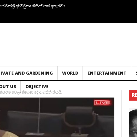
අර්ච්චුනා ගිනිඅවියක් අතැතිව කාන්තාවක් සමග පැටලෙයි.!
තවත් ගල් අගුරු නැවු 
TIVATE AND GARDENING
WORLD
ENTERTAINMENT
OUT US
OBJECTIVE
්තටම වෙලා තියෙන දේ ඇමතිනී කියයි.
R