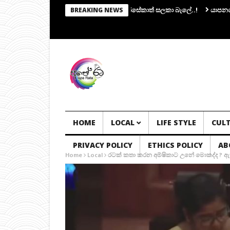
කමිටුවක්.. සභාපතිකම එරාන්ට.. ෆොන්සේකාත් සලකා බැලේ..!
යාපනයේ මන්ත්‍රී 
BREAKING NEWS
HOME
LOCAL
LIFE STYLE
CUL
PRIVACY POLICY
ETHICS POLICY
AB
Home
Local
රටක් කතා කරන අම්ෂිකාට උනේ මොකද්ද ? ඇත