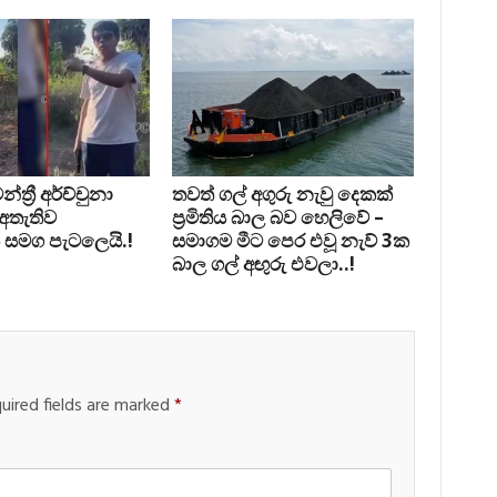
්‍රී අර්ච්චුනා
තවත් ගල් අගුරු නැවු දෙකක්
 අතැතිව
ප‍්‍රමිතිය බාල බව හෙලිවේ –
 සමග පැටලෙයි.!
සමාගම මීට පෙර එවූ නැව් 3ක
බාල ගල් අඟුරු එවලා..!
uired fields are marked
*