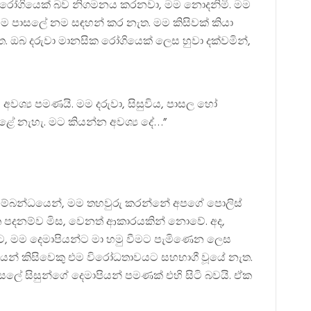
ික රෝගියෙක් බව නිගමනය කරනවා, මම නොදනිමි. මම
මම පාසලේ නම සඳහන් කර නැත. මම කිසිවක් කියා
. ඔබ දරුවා මානසික රෝගියෙක් ලෙස හුවා දක්වමින්,
ට අවශ්‍ය පමණයි. මම දරුවා, සිසුවිය, පාසල හෝ
ළේ නැහැ. මට කියන්න අවශ්‍ය දේ…”
ු සම්බන්ධයෙන්, මම තහවුරු කරන්නේ අපගේ පොලිස්
ත පදනම්ව මිස, වෙනත් ආකාරයකින් නොවේ. අද,
ට, මම දෙමාපියන්ට මා හමු වීමට පැමිණෙන ලෙස
මාපියන් කිසිවෙකු එම විරෝධතාවයට සහභාගී වූයේ නැත.
පාසලේ සිසුන්ගේ දෙමාපියන් පමණක් එහි සිටි බවයි. ඒක