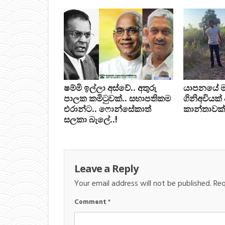
ෂම්මි ඉල්ලා අස්වේ.. අතුරු
යාපනයේ මන්ත
පාලක කමිටුවක්.. සභාපතිකම
ගිනිඅවියක්
එරාන්ට.. ෆොන්සේකාත්
කාන්තාවක්
සලකා බැලේ..!
Leave a Reply
Your email address will not be published.
Req
Comment
*