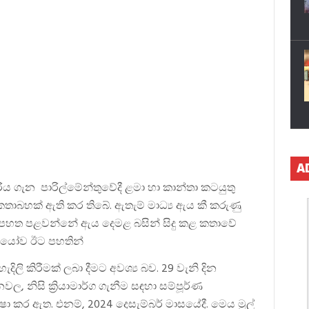
A
ිය ගැන පාරිල්මේන්තුවේදී ළමා හා කාන්තා කටයුතු
 කතාබහක් ඇති කර තිබේ. ඇතැම් මාධ්‍ය ඇය කී කරුණු
. පහත පළවන්නේ ඇය දෙමළ බසින් සිදු කළ කතාවේ
ීඩියෝව ඊට පහතින්
ිලි කිරීමක් ලබා දීමට අවශ්‍ය බව. 29 වැනි දින
, නිසි ක්‍රියාමාර්ග ගැනීම සඳහා සම්පූර්ණ
ෂා කර ඇත. එනම්, 2024 දෙසැම්බර් මාසයේදී. මෙය මුල්