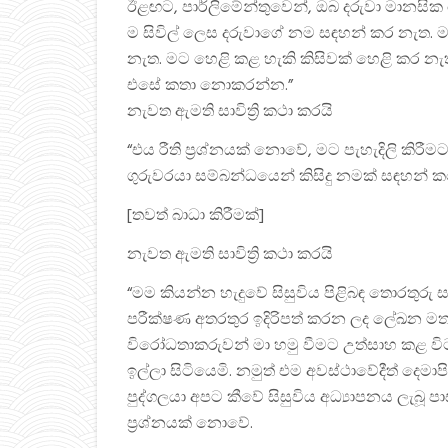
ඊළඟට, පාර්ලිමේන්තුවෙන්, ඔබ දරුවා මානස
ම සිවිල් ලෙස දරුවාගේ නම සඳහන් කර නැත. 
නැත. මට හෙළි කළ හැකි කිසිවක් හෙළි කර නැත
එසේ කතා නොකරන්න.”
නැවත ඇමති සාවිත්‍රි කථා කරයි
“එය රීති ප්‍රශ්නයක් නොවේ, මට පැහැදිලි කිරීම
ගුරුවරයා සම්බන්ධයෙන් කිසිදු නමක් සඳහන් ක
[තවත් බාධා කිරීමක්]
නැවත ඇමති සාවිත්‍රි කථා කරයි
“මම කියන්න හැදුවේ සිසුවිය පිළිබඳ තොරතුර
පරීක්ෂණ අතරතුර ඉදිරිපත් කරන ලද ලේඛන ම
විරෝධතාකරුවන් මා හමු වීමට උත්සාහ කළ වි
ඉල්ලා සිටියෙමි. නමුත් එම අවස්ථාවේදීත් දෙ
පුද්ගලයා අපට කීවේ සිසුවිය අධ්‍යාපනය ලැබූ 
ප්‍රශ්නයක් නොවේ.