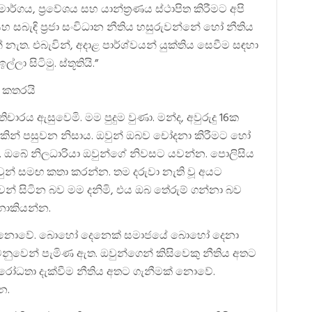
ාර්ගය, ප්‍රවේශය සහ යාන්ත්‍රණය ස්ථාපිත කිරීමට අපි
සහ සබැඳි ප්‍රජා සංවිධාන නීතිය හසුරුවන්නේ හෝ නීතිය
ත. එබැවින්, අදාළ පාර්ශ්වයන් යුක්තිය සෙවීම සඳහා
ා සිටිමු. ස්තූතියි.”
 කතරයි
තිචාරය ඇසුවෙමි. මම පුදුම වුණා. මන්ද, අවුරුදු 16ක
ඩාවකින් පසුවන නිසාය. ඔවුන් ඔබව චෝදනා කිරීමට හෝ
න. ඔබේ නිලධාරියා ඔවුන්ගේ නිවසට යවන්න. පොලිසිය
වුන් සමඟ කතා කරන්න. තම දරුවා නැති වූ අයට
වන් සිටින බව මම දනිමි, එය ඔබ තේරුම් ගන්නා බව
නොකියන්න.
ාදීන් නොවේ. බොහෝ දෙනෙක් සමාජයේ බොහෝ දෙනා
නුවෙන් පැමිණ ඇත. ඔවුන්ගෙන් කිසිවෙකු නීතිය අතට
 විරෝධතා දැක්වීම නීතිය අතට ගැනීමක් නොවේ.
න.