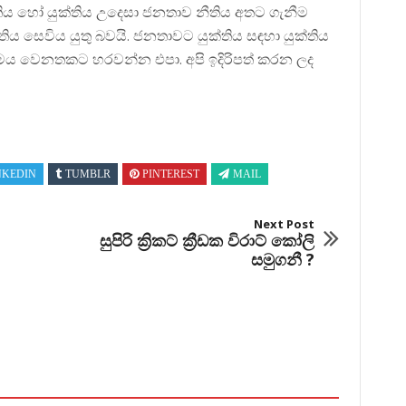
තිය හෝ යුක්තිය උදෙසා ජනතාව නීතිය අතට ගැනීම
ය සෙවිය යුතු බවයි. ජනතාවට යුක්තිය සඳහා යුක්තිය
ා මෙය වෙනතකට හරවන්න එපා. අපි ඉදිරිපත් කරන ලද
NKEDIN
TUMBLR
PINTEREST
MAIL
Next Post
සුපිරි ක්‍රිකට් ක්‍රීඩක විරාට් කෝලි
සමුගනී ?