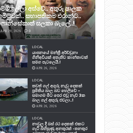
ම්මි ඉල්ලා අස්වේ.. අතුරු පාලක
මිටුවක්.. සභාපතිකම එරාන්ට..
ොන්සේකාත් සලකා බැලේ..!
APR 29, 2026
0
LOCAL
යාපනයේ මන්ත්‍රී අර්ච්චුනා
ගිනිඅවියක් අතැතිව කාන්තාවක්
සමග පැටලෙයි.!
APR 26, 2026
LOCAL
තවත් ගල් අගුරු නැවු දෙකක්
ප‍්‍රමිතිය බාල බව හෙලිවේ –
සමාගම මීට පෙර එවූ නැව් 3ක
බාල ගල් අඟුරු එවලා..!
APR 26, 2026
LOCAL
නාවුල දී බස් රථ දෙකක් එකට
ගැටී බිහිසුණු අනතුරක් -තනතුර