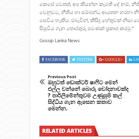
කෙසේ වෙතත්, අප කියන්න කැමති දේ නම්, නී
වෙනුවට, නීතිය හා සම්බන්ධ ආයතන හරහා නීති
සෙවිය හැකිය. එබැවින්, කිසිදු හේතුවක් නිස
සිසුවිය ගැන තොරතුරු පමණක් ප්‍රකාශ කරමු.”
Gossip Lanka News
FACEBOOK
TWITTER
GOOGLE+
LI
Previous Post
ඔහුටත් ඩොක්ටර් ෂාෆිට මෙන්
එල්ල වන්නේ බොරු චෝදනාවක්ද
? පාර්ලිමේන්තුවම උණුසුම් කල්
සිද්ධිය ගැන ඇසෙන කතාව
මෙන්න.
RELATED ARTICLES