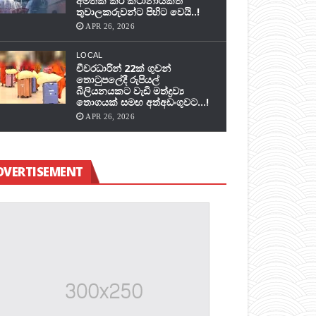
අමතක කර කථානායකත්
තුවාලකරුවන්ට පිහිට වෙයි..!
APR 26, 2026
LOCAL
චීවරධාරින් 22ක් ගුවන්
තොටුපලේදී රුපියල්
බිලියනයකට වැඩි මත්ද්‍රව්‍ය
තොගයක් සමඟ අත්අඩංගුවට…!
APR 26, 2026
DVERTISEMENT