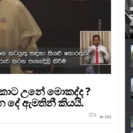
ෂ
ක
ෆ
ිකාට උනේ මොකද්ද ?
දේ ඇමතිනී කියයි.
0
763