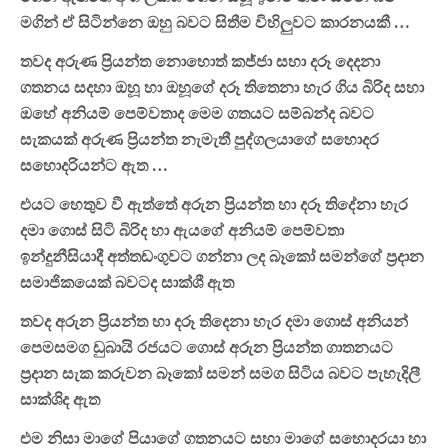
මගින් ඒ සිටින්නෙ ඔහු බවට සිතීම විහිලුවට කාරනයකී …
තවද අරුණ ප්‍රියන්ත නොහොත් කජ්ජා සහා දරූ දෙදනා
ගතනය සදහා ඔහූ හා ඔහූගේ දරූ තිතෙනා හැර ගිය බිරිද සහා
ඔහේ අනියම් පෙම්වතාද මෙම ගතයට සම්බන්ද බවට
සැකයක් අරුණ ප්‍රියන්ත නැමැතී පුද්ගලයාගේ සහොදර
සහොදරියන්ට ඇත …
එයට හෙතුව වී ඇත්තේ අරුන ප්‍රියන්ත හා දරූ තිදේනා හැර
දමා ගොස් සිටි බිරිද හා ඇයගේ අනියම් පෙම්වතා
ඉන්දුනීසියාදී අත්තඩංගුවට ගන්නා ලද බෑකෝ සමන්ගේ ප්‍රදාන
සමාජිකයෙක් බවටද සාක්ශී ඇත
තවද අරුන ප්‍රියන්ත හා දරූ තිදෙනා හැර දමා ගොස් අනියන්
පෙමසමග ඩුබායි රජයට ගොස් අරුන ප්‍රියන්ත ගාතනයට
ප්‍රදාන සැක කරුවන බෑකෝ සමන් සමග සිටිය බවට පැහැදිලී
සාක්ශිද ඇත
එම නිසා මාගේ පියාගේ ගතනයට සහා මාගේ සහොදරයා හා