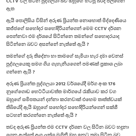
CCTV වල සිටින පුද්ගලයා බව ඔහූගේ හිටපූ බිරිද පිලිගෙන
ඇත
ඇයි පොලිසිය විසින් අරුණ ප්‍රියන්ත නොහොත් මිද්දෙණියෙ
කජ්ජගේ සහෝදර සහෝදිරියන්ගෙන් මෙම CCTV දර්ශන
පෙන්නවා එම දර්ශයේ සිටින්නෙ තමන්ගේ සහොදරයාද
සිටින්නෙ බවට අසන්නේ නැත්තේ ඇයි ?
තමන්ගේ දරූ තිදේනා හා තාමගේ සැමියා හැර දමා වෙනස්
පුද්ගලයෙකූ සමග ගිය ගැහැනියගෙන් පමණක් ප්‍රකාශ ලබා
ගන්නෙ ඇයි ?
අරූණ ප්‍රියන්ත පුද්ගලයා 2012 වර්ශයේදී මර්ග අංක 176
නුගේගොඩ හෙට්ටියාවත්ත මාර්ගයේ රැකියාව කර වග
ඔහූගේ සමිපතයන් දන්නා කරනවාක් එහෙම තාත්ත්වයක්
තිබියේදි ඇයි ඔහූගේ සහෝදර සහෝදිරියන්ගෙන් සක්ශී
සටහන් කරගන්නෙ නැත්තේ ඇයි ?
තවද අරුණ ප්‍රියන්ත එම CCTV දර්ශන වල සිටින බවට හදුනා
ගෙන ඇත්තේ අංග ලක්ශ මගිනී ඔහූ ඉනට තමා සිටින බව