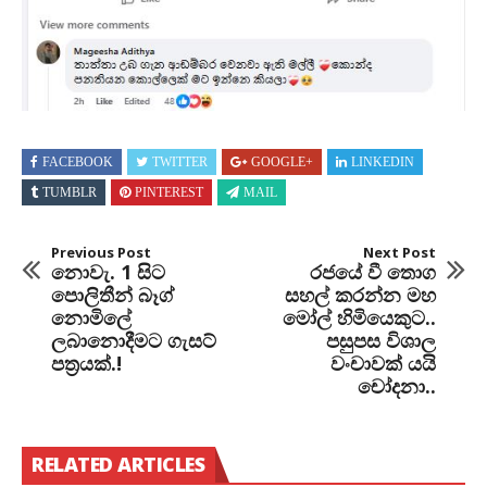
FACEBOOK
TWITTER
GOOGLE+
LINKEDIN
TUMBLR
PINTEREST
MAIL
Previous Post
Next Post
නොවැ. 1 සිට
රජයේ වී තොග
පොලිතීන් බෑග්
සහල් කරන්න මහ
නොමිලේ
මෝල් හිමියෙකුට..
ලබානොදීමට ගැසට්
පසුපස විශාල
පත්‍රයක්.!
වංචාවක් යයි
චෝදනා..
RELATED ARTICLES