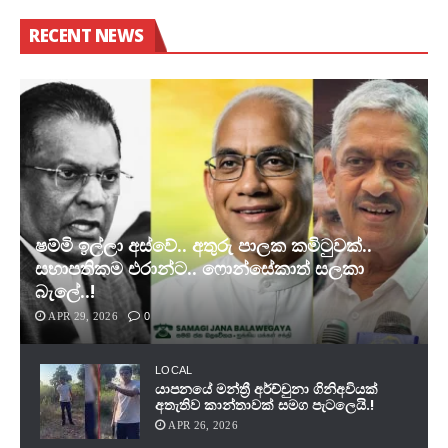
RECENT NEWS
ෂම්මි ඉල්ලා අස්වේ.. අතුරු පාලක කමිටුවක්..
සභාපතිකම එරාන්ට.. ෆොන්සේකාත් සලකා
බැලේ..!
APR 29, 2026
0
LOCAL
යාපනයේ මන්ත්‍රී අර්ච්චුනා ගිනිඅවියක්
අතැතිව කාන්තාවක් සමග පැටලෙයි.!
APR 26, 2026