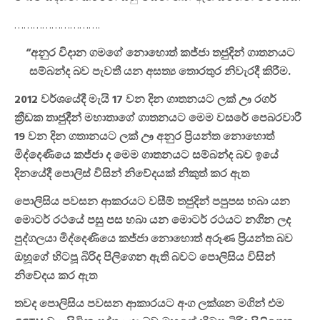
……………………….
“අනුර විදාන ගමගේ නොහොත් කජ්ජා තජුදින් ගාතනයට
සම්බන්ද බව පැවතී යන අසත්‍ය තොරතුර නිවැරදී කිරීම.
2012 වර්ශයේදී මැයි 17 වන දින ගාතනයට ලක් ඌ රගර්
ක්‍රීඩක තාජුදීන් මහාතාගේ ගාතනයට මෙම වසරේ පෙබරවාරී
19 වන දින ගතානයට ලක් ඌ අනුර ප්‍රියන්ත නොහොත්
මිද්දෙණියෙ කජ්ජා ද මෙම ගාතනයට සම්බන්ද බව ඉයේ
දිනයේදී පොලිස් විසින් නිවේදයක් නිකුත් කර ඇත
පොලිසිය පවසන ආකරයට වසීම් තජුදින් පපුපස හබා යන
මොටර් රථයේ පසු පස හබා යන මොටර් රථයට නගින ලද
පුද්ගලයා මිද්දෙණියෙ කජ්ජා නොහොත් අරූණ ප්‍රියන්ත බව
ඔහූගේ හිටපූ බිරිද පිලිගෙන ඇති බවට පොලිසිය විසින්
නිවේදය කර ඇත
තවද පොලිසිය පවසන ආකාරයට අංග ලක්ශන මගින් එම