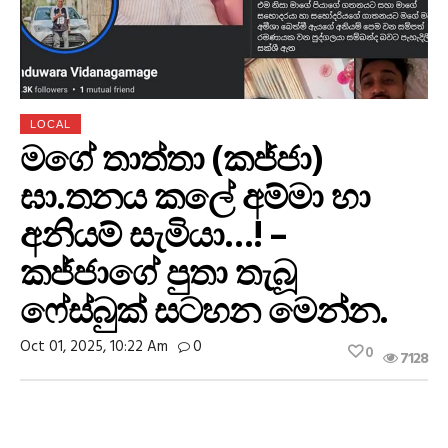
LOCAL
මගේ තාත්තා (කජ්ජා)
ඝා.තනය කලේ අම්මා හා
අනියම් සැමියා…! –
කජ්ජාගේ පුතා තැබූ
ෆේස්බුක් සටහන මෙන්න.
Oct 01, 2025, 10:22 Am
0
0
7128