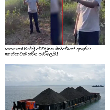
යාපනයේ මන්ත්‍රී අර්ච්චුනා ගිනිඅවියක් අතැතිව
කාන්තාවක් සමග පැටලෙයි.!