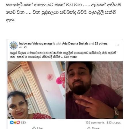
සහෝදරියගේ ගාතනයට මගේ මව වන ….. ඇයගේ අනියම්
පෙම වන …. වන පුද්ගලයා සම්බන්ද බවට පැහැදිලී සක්ශී
ඇත.