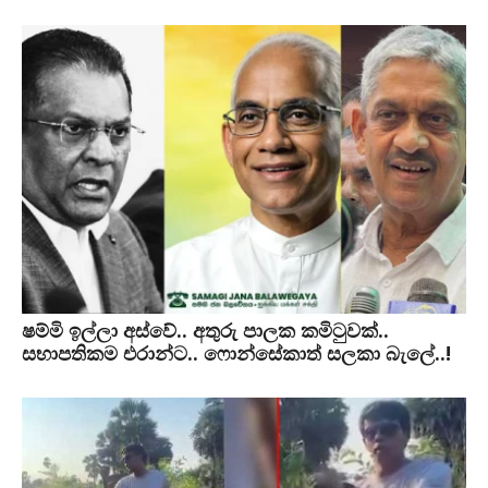
ෂම්මි ඉල්ලා අස්වේ.. අතුරු පාලක කමිටුවක්..
සභාපතිකම එරාන්ට.. ෆොන්සේකාත් සලකා බැලේ..!