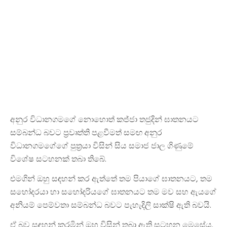
අනුර විධානගමගේ නොහොත් කජ්ජා තජුදින් ඝාතනයට
සම්බන්ධ බවට ප්‍රවෘත්ති පළවීමත් සමඟ අනුර
විධානගමගේගේ පුත්‍රයා විසින් සිය සමාජ ජාල ගිණුමේ
විශේෂ සටහනක් තබා තිබේ.
එමගින් ඔහු සඳහන් කර ඇත්තේ තම පියාගේ ඝාතනයට, තම
සහෝදරයා හා සහෝදරියගේ ඝාතනයට තම මව සහ ඇයගේ
අනියම් පෙම්වතා සම්බන්ධ බවට පැහැදිලි සාක්ෂි ඇති බවයි.
ඒ බව සඳහන් කරමින් ඔහු විසින් තබා ඇති සටහන මෙසේය.