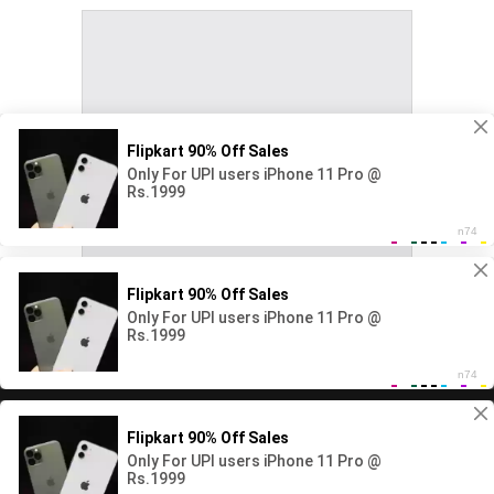
Copyright All rights reserved Ape Rata.net 2026©
Home
Local
Life Style
Cultivate and Gardening
World
Entertainment
Sports
Featured
Technology