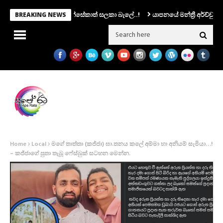
පතිකම එරාන්ට.. ෆොන්සේකාත් සලකා බැලේ..!
යාපනයේ මන්ත්‍රී අර්ච්චුනා ගිනිඅ
BREAKING NEWS
Home
Local
මගේ තාත්තා (කජ්ජා) ඝා.තනය කලේ අම්මා හා අනියම් සැමියා…!
– කජ්ජාගේ පුතා තැබූ ෆේස්බුක් සටහන මෙන්න.