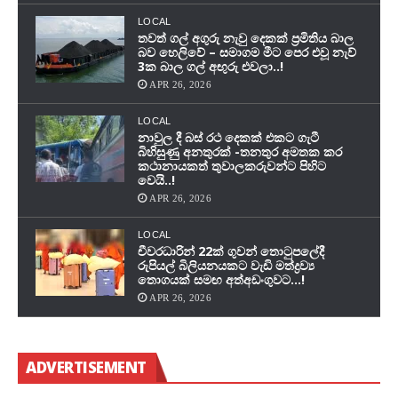
LOCAL
තවත් ගල් අගුරු නැවු දෙකක් ප‍්‍රමිතිය බාල
බව හෙලිවේ – සමාගම මීට පෙර එවූ නැව්
3ක බාල ගල් අඟුරු එවලා..!
APR 26, 2026
LOCAL
නාවුල දී බස් රථ දෙකක් එකට ගැටී
බිහිසුණු අනතුරක් -තනතුර අමතක කර
කථානායකත් තුවාලකරුවන්ට පිහිට
වෙයි..!
APR 26, 2026
LOCAL
චීවරධාරින් 22ක් ගුවන් තොටුපලේදී
රුපියල් බිලියනයකට වැඩි මත්ද්‍රව්‍ය
තොගයක් සමඟ අත්අඩංගුවට…!
APR 26, 2026
ADVERTISEMENT