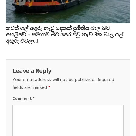
තවත් ගල් අගුරු නැවු දෙකක් ප‍්‍රමිතිය බාල බව
හෙලිවේ – සමාගම මීට පෙර එවූ නැව් 3ක බාල ගල්
අඟුරු එවලා..!
Leave a Reply
Your email address will not be published.
Required
fields are marked
*
Comment
*