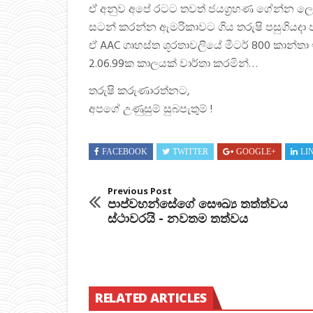
ඒ අනුව අපේ රටට තවත් ජයග්‍රහණ ගේන්න ල
සටන් කරන්න ඇමරිකාවට ගිය තරුෂි පසුගියදා ප
ඒ AAC ගෘහස්ත ශූරතාවලියේ මීටර් 800 කාන්තා
2.06.99ක කාලයක් වාර්තා කරමින්…
තරුෂි කරුණාරත්නට,
අපගේ උණුසුම් සුබපැතුම් !
FACEBOOK
TWITTER
GOOGLE+
LI
Previous Post
පාප්වහන්සේගේ සෞඛ්‍ය තත්ත්වය
ස්ථාවරයි - නවතම තත්වය
RELATED ARTICLES