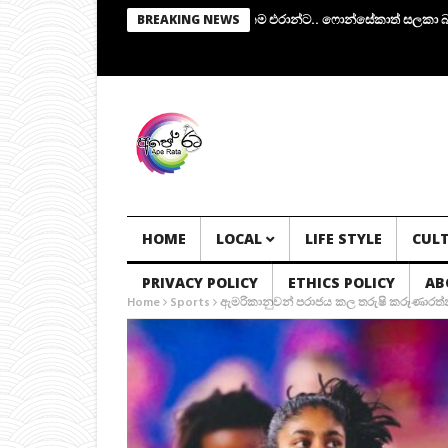
්වේ.. අතුරු පාලක කමිටුවක්.. සභාපතිකම එරාන්ට.. ෆොන්සේකාත් සලකා බැලේ..!
BREAKING NEWS
HOME
LOCAL
LIFE STYLE
CUL
PRIVACY POLICY
ETHICS POLICY
AB
Home
Sports
ඇමරිකානුවන් පරාජය කල තරුෂි කරුණාරත්