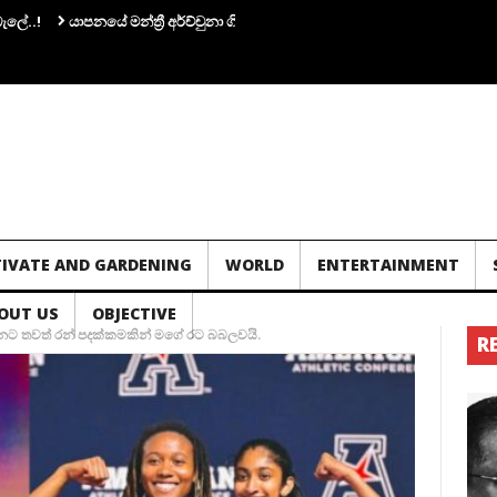
යාපනයේ මන්ත්‍රී අර්ච්චුනා ගිනිඅවියක් අතැතිව කාන්තාවක් සමග පැටලෙයි.!
තව
TIVATE AND GARDENING
WORLD
ENTERTAINMENT
OUT US
OBJECTIVE
නට තවත් රන් පදක්කමකින් මගේ රට බබලවයි.
R