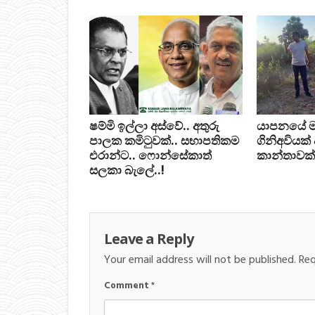
ෂම්මි ඉල්ලා අස්වේ.. අතුරු
යාපනයේ මන්ත
පාලක කමිටුවක්.. සභාපතිකම
ගිනිඅවියක්
එරාන්ට.. ෆොන්සේකාත්
කාන්තාවක්
සලකා බැලේ..!
Leave a Reply
Your email address will not be published.
Req
Comment
*