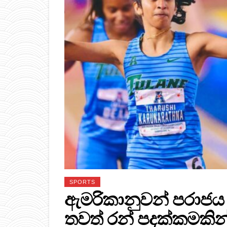
SPORTS
ඇමරිකානුවන් පරාජය
තවත් රන් පදක්කමකින