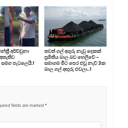
්‍රී අර්ච්චුනා
තවත් ගල් අගුරු නැවු දෙකක්
 අතැතිව
ප‍්‍රමිතිය බාල බව හෙලිවේ –
 සමග පැටලෙයි.!
සමාගම මීට පෙර එවූ නැව් 3ක
බාල ගල් අඟුරු එවලා..!
uired fields are marked
*