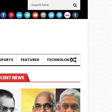
ත් ගල් අගුරු නැවු දෙකක් ප‍්‍රමිතිය බාල බව හෙලිවේ – සමාගම මීට පෙර එවූ නැව් 3
SPORTS
FEATURED
TECHNOLOGY
ECENT NEWS