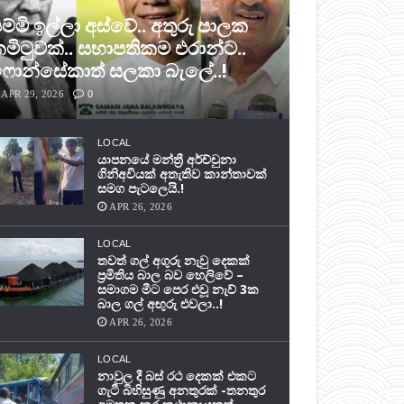
ම්මි ඉල්ලා අස්වේ.. අතුරු පාලක
මිටුවක්.. සභාපතිකම එරාන්ට..
ොන්සේකාත් සලකා බැලේ..!
APR 29, 2026
0
LOCAL
යාපනයේ මන්ත්‍රී අර්ච්චුනා
ගිනිඅවියක් අතැතිව කාන්තාවක්
සමග පැටලෙයි.!
APR 26, 2026
LOCAL
තවත් ගල් අගුරු නැවු දෙකක්
ප‍්‍රමිතිය බාල බව හෙලිවේ –
සමාගම මීට පෙර එවූ නැව් 3ක
බාල ගල් අඟුරු එවලා..!
APR 26, 2026
LOCAL
නාවුල දී බස් රථ දෙකක් එකට
ගැටී බිහිසුණු අනතුරක් -තනතුර