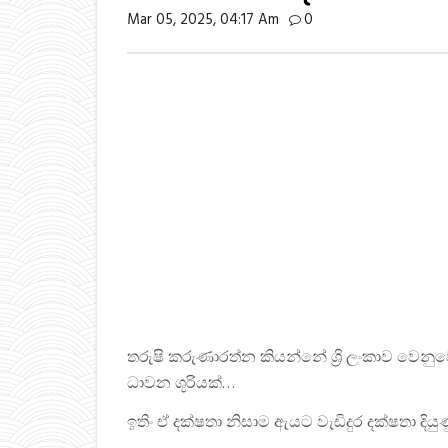
Mar 05, 2025, 04:17 Am
0
තරුෂි කරුණාරත්න කියන්නේ ශ්‍රි ලංකාව වෙනු
ධාවන ශූරියක්…
ඉතිං ඒ දක්ෂතා නිසාම ඇයට වැඩිදුර දක්ෂතා දි