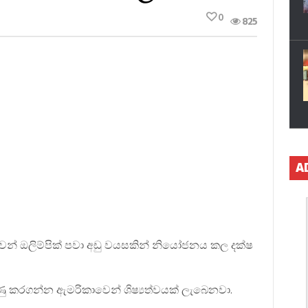
0
825
A
වෙන් ඔලිම්පික් පවා අඩු වයසකින් නියෝජනය කල දක්ෂ
යුණු කරගන්න ඇමරිකාවෙන් ශිෂ්‍යත්වයක් ලැබෙනවා.