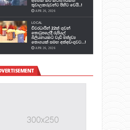
අමතක කර කථානායකත්
තුවාලකරුවන්ට පිහිට වෙයි..!
APR 26, 2026
LOCAL
චීවරධාරින් 22ක් ගුවන්
තොටුපලේදී රුපියල්
බිලියනයකට වැඩි මත්ද්‍රව්‍ය
තොගයක් සමඟ අත්අඩංගුවට…!
APR 26, 2026
DVERTISEMENT