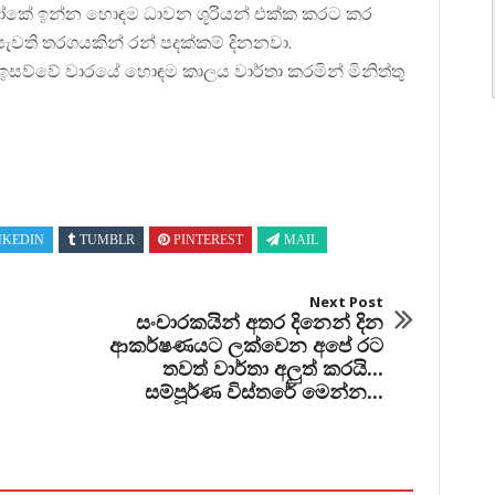
ෝකේ ඉන්න හොඳම ධාවන ශූරියන් එක්ක කරට කර
ැවති තරගයකින් රන් පදක්කම් දිනනවා.
 ඉසව්වේ වාරයේ හොඳම කාලය වාර්තා කරමින් මිනිත්තු
NKEDIN
TUMBLR
PINTEREST
MAIL
Next Post
සංචාරකයින් අතර දිනෙන් දින
ආකර්ෂණයට ලක්වෙන අපේ රට
තවත් වාර්තා අලුත් කරයි...
සම්පූර්ණ විස්තරේ මෙන්න...