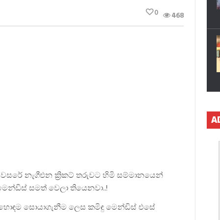
0
468
A
ල වසරේ නැගීඑන ක්‍රිකට් තරුවට හිමි සම්මානයෙන්
න්ඩිස් සමත් වෙලා තියෙනවා..!
ල හොඳම සොයාගැනීම ලෙස කමිඳු මෙන්ඩිස් එසේ