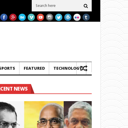
තවත් ගල් අගුරු නැවු දෙකක් ප‍්‍රමිතිය බාල බව හෙලිවේ – සමාගම මීට පෙර එවූ නැව් 
SPORTS
FEATURED
TECHNOLOGY
ECENT NEWS