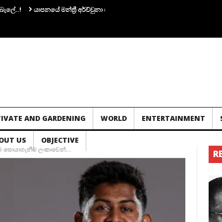
යාපනයේ මන්ත්‍රී අර්ච්චුනා ගිනිඅවියක් අතැතිව කාන්තාවක් සමග පැටලෙයි.!
TIVATE AND GARDENING
WORLD
ENTERTAINMENT
OUT US
OBJECTIVE
ඳම සොයාගැනීම ලංකාවෙන්…
R