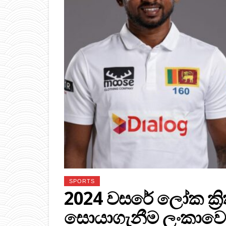
SPORTS
2024 වසරේ ලෝක ක්‍ර
සොයාගැනීම ලංකාවෙ