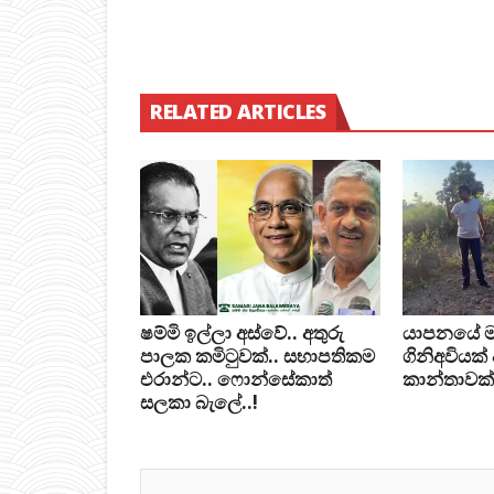
RELATED ARTICLES
ෂම්මි ඉල්ලා අස්වේ.. අතුරු
යාපනයේ මන්ත
පාලක කමිටුවක්.. සභාපතිකම
ගිනිඅවියක්
එරාන්ට.. ෆොන්සේකාත්
කාන්තාවක්
සලකා බැලේ..!