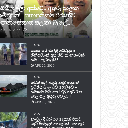
ම්මි ඉල්ලා අස්වේ.. අතුරු පාලක
මිටුවක්.. සභාපතිකම එරාන්ට..
ොන්සේකාත් සලකා බැලේ..!
APR 29, 2026
0
LOCAL
යාපනයේ මන්ත්‍රී අර්ච්චුනා
ගිනිඅවියක් අතැතිව කාන්තාවක්
සමග පැටලෙයි.!
APR 26, 2026
LOCAL
තවත් ගල් අගුරු නැවු දෙකක්
ප‍්‍රමිතිය බාල බව හෙලිවේ –
සමාගම මීට පෙර එවූ නැව් 3ක
බාල ගල් අඟුරු එවලා..!
APR 26, 2026
LOCAL
නාවුල දී බස් රථ දෙකක් එකට
ගැටී බිහිසුණු අනතුරක් -තනතුර