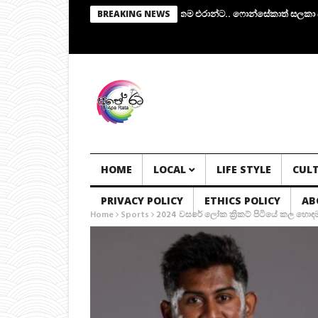
ස්වේ.. අතුරු පාලක කමිටුවක්.. සභාපතිකම එරාන්ට.. ෆොන්සේකාත් සලකා බැලේ..!
BREAKING NEWS
HOME
LOCAL
LIFE STYLE
CUL
PRIVACY POLICY
ETHICS POLICY
AB
Home
Sports
2024 වසරේ ලෝක ක්‍රිකට් පිටියේ කල හො