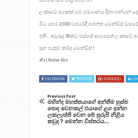
සම්මානයට පාත්‍ර වෙනවා.
ලංකාවේ එකෙක් මේ සම්මානය දිනා ගන්නේ ද
මීට පෙර 2008 වසරේදී අජන්ත මෙන්ඩිස් වසරේ නැ
ඉතිං…අවුරුදු 16කට පස්සේ ආයෙමත් ලංකාවේ අ
සුභ පැතුම් කමිඳු මෙන්ඩිස් !
✍ | Rishie Bro
FACEBOOK
TWITTER
GOOGLE+
LI
Previous Post
මහින්ද මහත්තයාගේ අන්තිම හුස්ම
පොද වෙනකල් එයාගේ ළග ඉන්න
ලකලෑස්ති වෙන මේ සුරූපි නිළිය
කවුද ? මෙන්න විස්තරය...