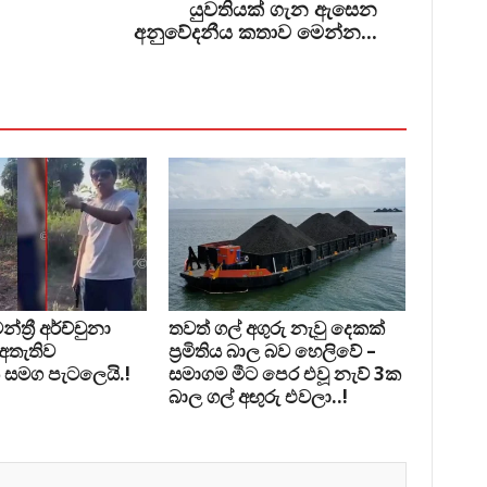
යුවතියක් ගැන ඇසෙන
අනුවේදනීය කතාව මෙන්න...
්‍රී අර්ච්චුනා
තවත් ගල් අගුරු නැවු දෙකක්
 අතැතිව
ප‍්‍රමිතිය බාල බව හෙලිවේ –
 සමග පැටලෙයි.!
සමාගම මීට පෙර එවූ නැව් 3ක
බාල ගල් අඟුරු එවලා..!