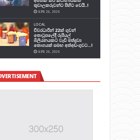
අමතක කර කථානායකත්
තුවාලකරුවන්ට පිහිට වෙයි..!
APR 26, 2026
LOCAL
චීවරධාරින් 22ක් ගුවන්
තොටුපලේදී රුපියල්
බිලියනයකට වැඩි මත්ද්‍රව්‍ය
තොගයක් සමඟ අත්අඩංගුවට…!
APR 26, 2026
DVERTISEMENT