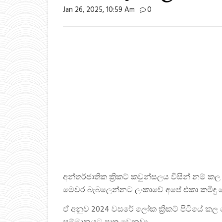
Jan 26, 2025, 10:59 Am
0
අන්තර්ජාතික ක්‍රිකට් කවුන්සලය විසින් නම් ක
මෙවර බැබලෙන්නට ලංකාවේ අපේ එකා කමිඳු මෙ
ඒ අනුව 2024 වසරේ ලෝක ක්‍රිකට් පිටියේ ක