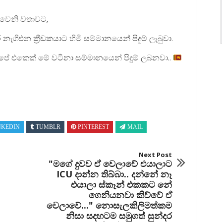
ෙවෙනි වතාවට,
ගිඑන ක්‍රීඩකයාට හිමි සම්මානයෙන් පිදුම් ලැබුවා.
පේ එකෙක් මේ වටිනා සම්මානයෙන් පිදුම් ලබනවා..
NKEDIN
TUMBLR
PINTEREST
MAIL
Next Post
"මගේ දුවව ඒ වෙලාවේ එයාලාට
ICU දාන්න තිබ්බා.. දන්නේ නෑ
එයාලා ස්කෑන් එකකට නේ
ගෙනියනවා කිව්වේ ඒ
වෙලාවේ..." නොසැලකිලිමත්කම
නිසා සදහටම සමුගත් සුන්දර