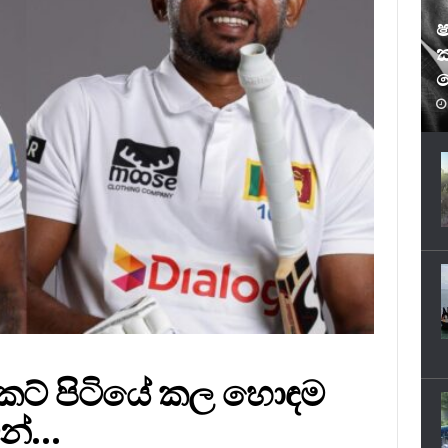
ෂ
ක
ෆ
ිකට් පිටියේ කල හොඳම
න්…