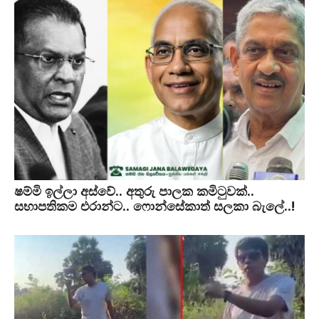
ෂම්මි ඉල්ලා අස්වේ.. අතුරු පාලක කමිටුවක්..
සභාපතිකම එරාන්ට.. ෆොන්සේකාත් සලකා බැලේ..!