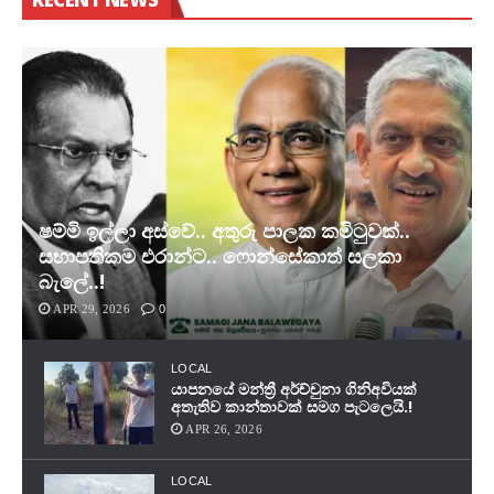
ෂම්මි ඉල්ලා අස්වේ.. අතුරු පාලක කමිටුවක්..
සභාපතිකම එරාන්ට.. ෆොන්සේකාත් සලකා
බැලේ..!
APR 29, 2026
0
LOCAL
යාපනයේ මන්ත්‍රී අර්ච්චුනා ගිනිඅවියක්
අතැතිව කාන්තාවක් සමග පැටලෙයි.!
APR 26, 2026
LOCAL