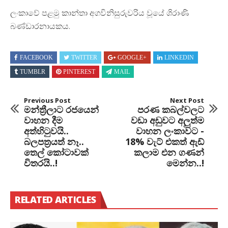
ලංකාවේ පළමු කාන්තා අගවිනිසුරුවරිය වූයේ ශිරාණි
බණ්ඩාරනායකය.
FACEBOOK
TWITTER
GOOGLE+
LINKEDIN
TUMBLR
PINTEREST
MAIL
Previous Post
Next Post
මන්ත්‍රීලාට රජයෙන්
පරණ කබල්වලට
වාහන දීම
වඩා අඩුවට අලුත්ම
අත්හිටුවයි..
වාහන ලංකාවට -
බලපත‍්‍රයත් නෑ..
18% වැට් එකත් ඇඩ්
තෙල් කෝටාවක්
කලාම එන ගණන්
විතරයි..!
මෙන්න..!
RELATED ARTICLES