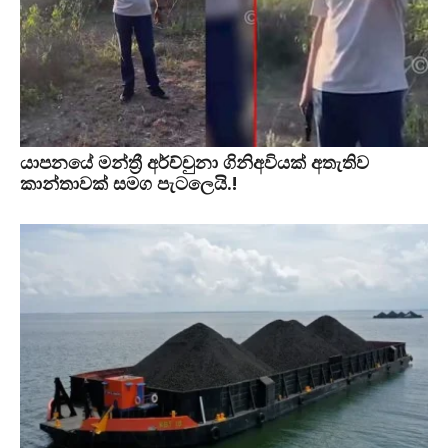
යාපනයේ මන්ත්‍රී අර්ච්චුනා ගිනිඅවියක් අතැතිව
කාන්තාවක් සමග පැටලෙයි.!