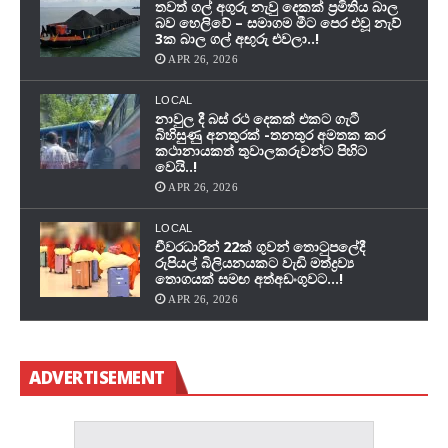
තවත් ගල් අගුරු නැවු දෙකක් ප‍්‍රමිතිය බාල
බව හෙලිවේ – සමාගම මීට පෙර එවූ නැව්
3ක බාල ගල් අඟුරු එවලා..!
APR 26, 2026
LOCAL
නාවුල දී බස් රථ දෙකක් එකට ගැටී
බිහිසුණු අනතුරක් -තනතුර අමතක කර
කථානායකත් තුවාලකරුවන්ට පිහිට
වෙයි..!
APR 26, 2026
LOCAL
චීවරධාරින් 22ක් ගුවන් තොටුපලේදී
රුපියල් බිලියනයකට වැඩි මත්ද්‍රව්‍ය
තොගයක් සමඟ අත්අඩංගුවට…!
APR 26, 2026
ADVERTISEMENT