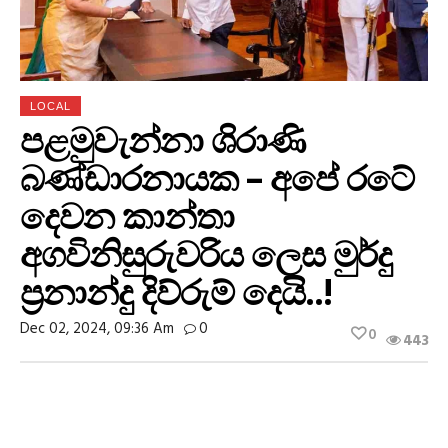
LOCAL
පළමුවැන්නා ශිරාණි
බණ්ඩාරනායක – අපේ රටේ
දෙවන කාන්තා
අගවිනිසුරුවරිය ලෙස මුර්දු
ප්‍රනාන්දු දිව්රුම් දෙයි..!
Dec 02, 2024, 09:36 Am
0
0
443