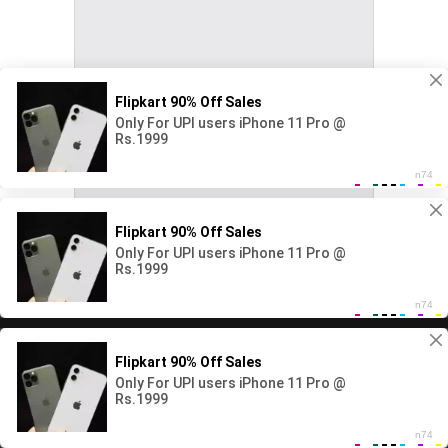
Copyright All rights reserved Ape Rata.net 2026©
Home
Local
Life Style
Cultivate and Gardening
World
Entertainment
Sports
Featured
Technology
Privacy Policy
Ethics Policy
About Us
Objective