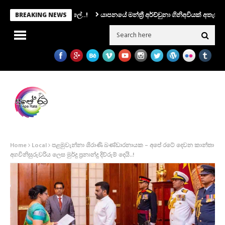
යාපනයේ මන්ත්‍රී අර්ච්චුනා ගිනිඅවියක් අතැතිව කාන්
BREAKING NEWS
Home
Local
පළමුවැන්නා ශිරාණි බණ්ඩාරනායක – අපේ රටේ දෙවන කාන්තා
අගවිනිසුරුවරිය ලෙස මුර්දු ප්‍රනාන්දු දිව්රුම් දෙයි..!