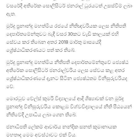
වසරේදී අතිරේක සොලිසිටර් ජනරාල් ධුරයටත් උසස්වීම් ලබා
ඇත.
මුර්දු ප්‍රනාන්දු මහත්මිය රජයේ නීතිඥවරියක ලෙස නීතිපති
දෙපාර්තමේන්තුවට බැඳී වසර 30කට වැඩි කාලයක් එහි
සේවය කර තිබෙන අතර 2018 මාර්තු මාසයේදී
ශ්‍රේෂ්ඨාධිකරණයට පත් කර තිබේ.
මුර්දු ප්‍රනාන්දු මහත්මිය නීතිපති දෙපාර්තමේන්තුවේ ජ්‍යෙෂ්ඨ
අතිරේක සොලිසිටර් ජනරාල්වරිය ලෙස සේවය කළ අතර
ශ්‍රේෂ්ඨාධිකරණයේ දැනට සිටින ජ්‍යෙෂ්ඨතම විනිසුරුවරියද
වේ.
මොරටුව වේල්ස් කුමරි විද්‍යාලයේ ආදි ශිෂ්‍යාවක් වන මුර්දු
ප්‍රනාන්දු විනිසුරුවරිය කොළඹ විශ්වවිද්‍යාලයේ නීති පීඨයෙන්
නීතිවේදී උපාධිය ලබා ගෙන තිබේ.
ජනාධිපති ලේකම් ආචාර්ය නන්දික සනත් කුමානායක
මහතාද මෙම අවස්ථාවට එක් විය.