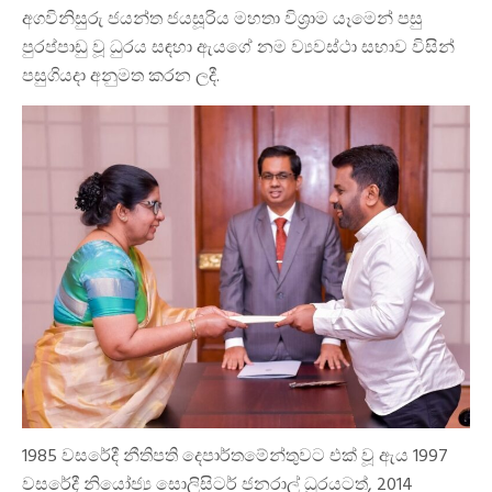
අගවිනිසුරු ජයන්ත ජයසූරිය මහතා විශ්‍රාම යෑමෙන් පසු
පුරප්පාඩු වූ ධුරය සඳහා ඇයගේ නම ව්‍යවස්ථා සභාව විසින්
පසුගියදා අනුමත කරන ලදී.
1985 වසරේදී නීතිපති දෙපාර්තමේන්තුවට එක් වූ ඇය 1997
වසරේදී නියෝජ්‍ය සොලිසිටර් ජනරාල් ධුරයටත්, 2014