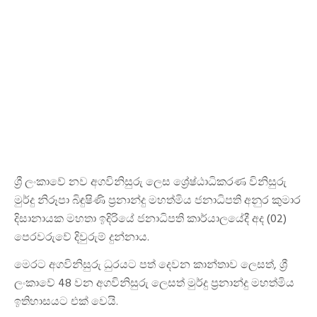
ශ්‍රී ලංකාවේ නව අගවිනිසුරු ලෙස ශ්‍රේෂ්ඨාධිකරණ විනිසුරු
මුර්දු නිරූපා බිඳුෂිණි ප්‍රනාන්දු මහත්මිය ජනාධිපති අනුර කුමාර
දිසානායක මහතා ඉදිරියේ ජනාධිපති කාර්යාලයේදී අද (02)
පෙරවරුවේ දිවුරුම් දුන්නාය.
මෙරට අගවිනිසුරු ධුරයට පත් දෙවන කාන්තාව ලෙසත්, ශ්‍රී
ලංකාවේ 48 වන අගවිනිසුරු ලෙසත් මුර්දු ප්‍රනාන්දු මහත්මිය
ඉතිහාසයට එක් වෙයි.