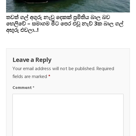
තවත් ගල් අගුරු නැවු දෙකක් ප‍්‍රමිතිය බාල බව
හෙලිවේ – සමාගම මීට පෙර එවූ නැව් 3ක බාල ගල්
අඟුරු එවලා..!
Leave a Reply
Your email address will not be published.
Required
fields are marked
*
Comment
*