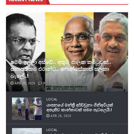
ෂම්මි ඉල්ලා අස්වේ.. අතුරු පාලක කමිටුවක්..
සභාපතිකම එරාන්ට.. ෆොන්සේකාත් සලකා
බැලේ..!
APR 29, 2026
0
LOCAL
යාපනයේ මන්ත්‍රී අර්ච්චුනා ගිනිඅවියක්
අතැතිව කාන්තාවක් සමග පැටලෙයි.!
APR 26, 2026
LOCAL