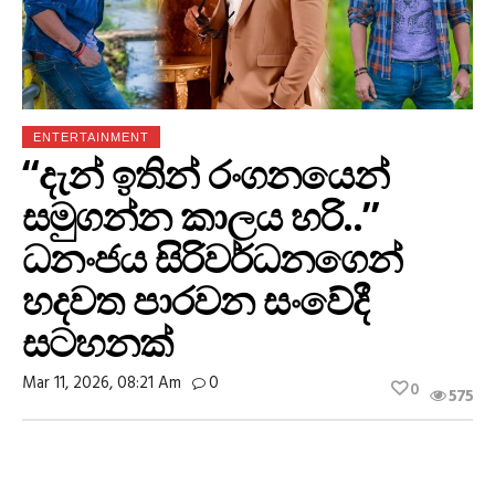
ENTERTAINMENT
“දැන් ඉතින් රංගනයෙන්
සමුගන්න කාලය හරි..”
ධනංජය සිරිවර්ධනගෙන්
හදවත පාරවන සංවේදී
සටහනක්
Mar 11, 2026, 08:21 Am
0
0
575