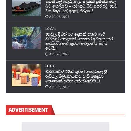
තවත් ගල් අගුරු නැවු දෙකක් ප‍්‍රමිතිය බාල
බව හෙලිවේ – සමාගම මීට පෙර එවූ නැව්
3ක බාල ගල් අඟුරු එවලා..!
APR 26, 2026
LOCAL
නාවුල දී බස් රථ දෙකක් එකට ගැටී
බිහිසුණු අනතුරක් -තනතුර අමතක කර
කථානායකත් තුවාලකරුවන්ට පිහිට
වෙයි..!
APR 26, 2026
LOCAL
චීවරධාරින් 22ක් ගුවන් තොටුපලේදී
රුපියල් බිලියනයකට වැඩි මත්ද්‍රව්‍ය
තොගයක් සමඟ අත්අඩංගුවට…!
APR 26, 2026
ADVERTISEMENT