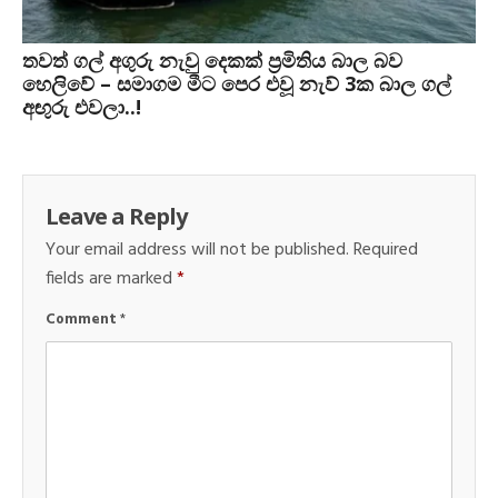
තවත් ගල් අගුරු නැවු දෙකක් ප‍්‍රමිතිය බාල බව
හෙලිවේ – සමාගම මීට පෙර එවූ නැව් 3ක බාල ගල්
අඟුරු එවලා..!
Leave a Reply
Your email address will not be published.
Required
fields are marked
*
Comment
*