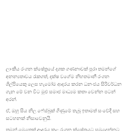
ලාංකීය රංගන ක්ෂේත්‍රයේ දශක ගණනාවක් පුරා තමන්ගේ
අනන්‍යතාවය රැකගත්, දක්ෂ වගේම නිහතමානී රංගන
ශිල්පියෙකු ලෙස හැමෝම ආදරය කරන ධනංජය සිරිවර්ධන
ගැන මේ වන විට මුළු සමාජ මාධ්‍යම කතා වෙන්න පටන්
අරන්.
ඒ, ඔහු සිය නිල ෆේස්බුක් ගිණුමේ තැබූ ඉතාමත් සංවේදී සහ
සටහනක් නිසාවෙනුයි.
තමන් මෙතෙක් ආදරය කළ රංගන ක්ෂේත්‍රයට සමුදෙන්නට