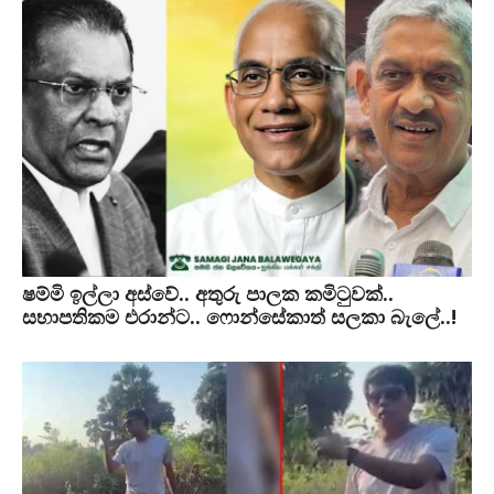
ෂම්මි ඉල්ලා අස්වේ.. අතුරු පාලක කමිටුවක්..
සභාපතිකම එරාන්ට.. ෆොන්සේකාත් සලකා බැලේ..!