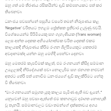
ඔහු ගත් මේ තීරණය රසිකයින්ව දැඩි කම්පනයකට පත් කර
තිබෙනවා.
ධනංජය පවසන්නේ පසුගිය වසරේ තමන් නිරූපණය කළ
‘Negative’ චරිතයට ඉහළම ප්‍රේක්ෂක ප්‍රතිචාර ලැබුණු බවයි.
විශේෂයෙන්ම පිරිමියෙකු සහ ගැහැණියක (Trans woman)
ලෙස අන්ත දෙකක අභියෝගාත්මක චරිත දෙකක් එකම
කාලයකදී නිරූපණය කිරීම රංගන ශිල්පියෙකුට කෙතරම්
අවදානමක්ද යන්න ඔහු මෙහිදී පෙන්වා දෙනවා.
ඔහු මෙතරම් කැපවීමක් කළත්, එම රංගනයන් කිසිදු සම්මාන
උළෙලකදී නිර්දේශයක් පවා නොලැබීම සහ ජනගත නළුවන්
අතරට තේරී පත් නොවීම ධනංජයගේ දැඩි කලකිරීමට හේතු
වී තිබෙනවා.
“මා රංගනයෙන් සමුගත යුතු කාලය පැමිණ ඇති බව දැනේ..”
යනුවෙන් ඔහු පවසා ඇත්තේ එම කනගාටුව දරාගත නොහැකි
වූ තැනයි. සම්මානවලට වඩා තමන්ගේ දක්ෂතාවය අගය