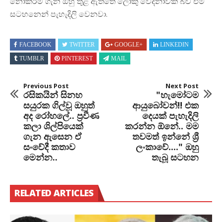
නොකිරීම ගැන ඔහු තුළ ඇත්තේ ලොකු වේදනාවක් බව එම
සටහනෙන් පැහැදිලි වෙනවා.
FACEBOOK
TWITTER
GOOGLE+
LINKEDIN
TUMBLR
PINTEREST
MAIL
Previous Post
Next Post
රසිකයින් සිනහ
"හැමෝටම
සයුරක ගිල්වූ ඔහුත්
ආයුබෝවන්!! එක
අද රෝහලේ.. ප්‍රවීණ
දෙයක් පැහැදිලි
කලා ශිල්පියෙක්
කරන්න ඕනේ.. මම
ගැන ඇසෙන ඒ
තවමත් ඉන්නේ ශ්‍රී
සංවේදී කතාව
ලංකාවේ...." ඔහු
මෙන්න..
තැබූ සටහන
RELATED ARTICLES