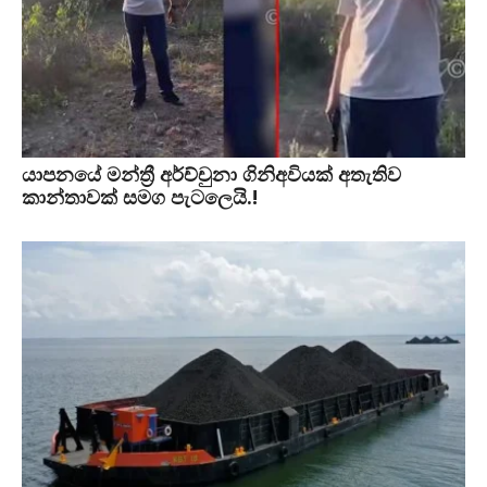
යාපනයේ මන්ත්‍රී අර්ච්චුනා ගිනිඅවියක් අතැතිව
කාන්තාවක් සමග පැටලෙයි.!