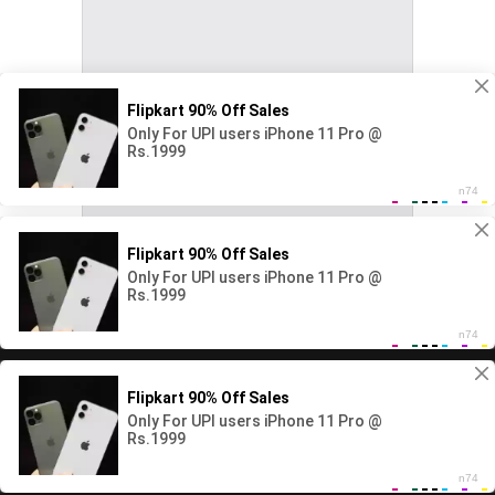
Copyright All rights reserved Ape Rata.net 2026©
Home
Local
Life Style
Cultivate and Gardening
World
Entertainment
Sports
Featured
Technology
Privacy Policy
Ethics Policy
About Us
Objective